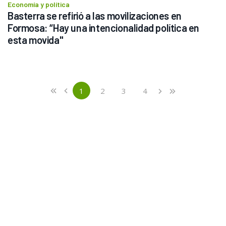
Economía y política
Basterra se refirió a las movilizaciones en 
Formosa: “Hay una intencionalidad política en 
esta movida"
Previous
First
1
2
3
4
«
‹
›
»
(current)
Next
Last