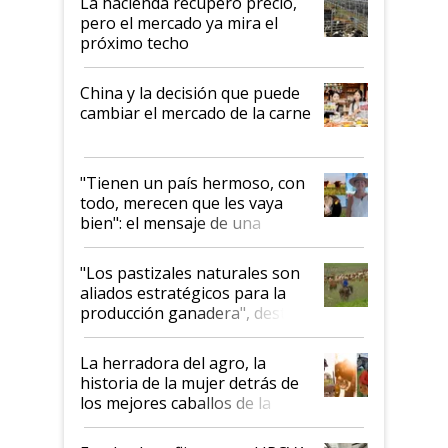
La hacienda recuperó precio,
pero el mercado ya mira el
próximo techo
China y la decisión que puede
cambiar el mercado de la carne
"Tienen un país hermoso, con
todo, merecen que les vaya
bien": el mensaje de una
ganadera uruguaya sobre las
oportunidades que se abren
"Los pastizales naturales son
para el agro en Argentina, con
aliados estratégicos para la
foco en la carne
producción ganadera", destaca
la iniciativa que ya reúne a 46
establecimientos en Argentina
La herradora del agro, la
historia de la mujer detrás de
los mejores caballos de la
Argentina y los mitos que
todavía hacen sufrir a estos