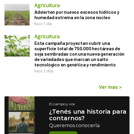
Agricultura
Advierten por nuevos excesos hídricos y
humedad extrema en la zona núcleo
hace 1 día
Agricultura
Esta campaña proyectan cubrir una
superficie total de 750.000 hectáreas de
soja sembradas con una nueva generación
de variedades que marcan un salto
tecnológico en genética y rendimiento
hace 2 días
Ver más
>
El campo y vos
¿Tenés una historia para
contarnos?
Queremos conocerla