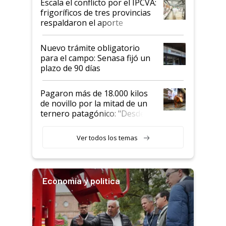
Escala el conflicto por el IPCVA:
animales: "Mientras me
frigoríficos de tres provincias
descalificaban, yo seguí
respaldaron el aporte
haciendo currículum"
obligatorio
Nuevo trámite obligatorio
para el campo: Senasa fijó un
plazo de 90 días
Pagaron más de 18.000 kilos
de novillo por la mitad de un
ternero patagónico: "Desde
que bajó del camión empezó a
llamar la atención"
Ver todos los temas
Economía y política