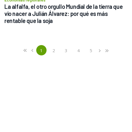
La alfalfa, el otro orgullo Mundial de la tierra que 
vio nacer a Julián Álvarez: por qué es más 
rentable que la soja
Previous
First
1
2
3
4
5
«
‹
›
»
(current)
Next
Last