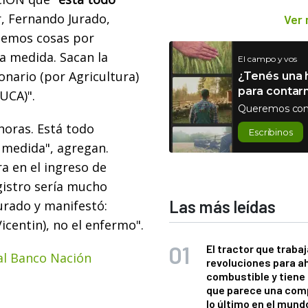
r, Fernando Jurado,
Ver
nemos cosas por
a medida. Sacan la
El campo y vos
ionario (por Agricultura)
¿Tenés una h
para contar
RUCA)".
Queremos con
horas. Está todo
Escribinos
 medida", agregan.
a en el ingreso de
gistro sería mucho
Las más leídas
Jurado y manifestó:
centin), no el enfermo".
El tractor que trabaj
al Banco Nación
revoluciones para a
combustible y tiene
que parece una com
lo último en el mund