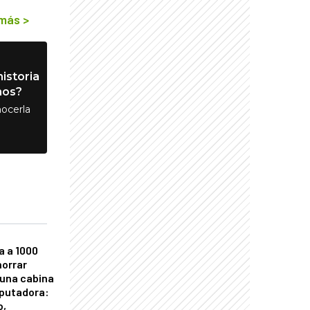
 más
>
istoria
nos?
ocerla
a a 1000
horrar
 una cabina
putadora:
o,