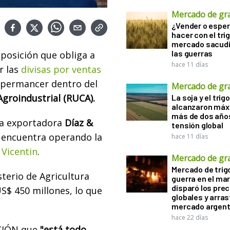
Mercado de gr
¿Vender o esper
hacer con el tri
mercado sacudi
las guerras
posición que obliga a
hace 11 días
r las
divisas por ventas
 permancer dentro del
Mercado de gr
Agroindustrial (RUCA).
La soja y el trigo
alcanzaron máx
más de dos años
la exportadora
Díaz &
tensión global
 encuentra operando la
hace 11 días
Vicentin
.
Mercado de gr
Mercado de trigo
sterio de Agricultura
guerra en el ma
disparó los prec
S$ 450 millones, lo que
globales y arras
mercado argent
hace 22 días
CIÓN que
"está todo