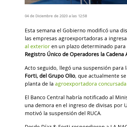
04
de
Diciembre
de
2020
a las
12:58
Esta semana el Gobierno modificó una dis
las empresas agroexportadoras a ingresa
al exterior
en un plazo determinado para
Registro Único de Operadores la Cadena 
Acto seguido, llegó una suspensión para 
Forti, del Grupo Olio
, que actualmente se
planta de la
agroexportadora concursada 
El Banco Central habría notificado al Mini
una demora en el ingreso de divisas por U
motivó la suspensión del RUCA.
Desde Díaz & Forti respondieron a LA NA