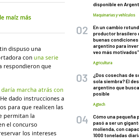
disponible en Argen
Maquinarias y vehículos
 de maíz más
En un cambio rotund
productor brasilero
buenas condiciones 
argentino para inver
ntin dispuso una
veo más motivados
portadora con
una serie
Agricultura
sa respondieron que
¿Dos cosechas de s
sola siembra? El des
argentino que busca
 daría marcha atrás con
posible
He dado instrucciones a
Agtech
os para que realicen las
ue permitan la
Cómo una pequeña 
pasó a ser un gigant
en el concurso
molienda, con capac
reservar los intereses
1000 toneladas diaria