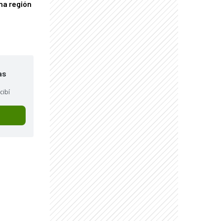
una región
as
cibí