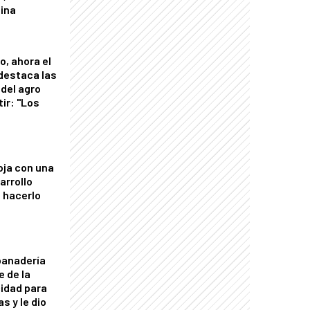
tina
o, ahora el
 destaca las
del agro
tir: "Los
"
oja con una
arrollo
 hacerlo
panadería
e de la
idad para
s y le dio