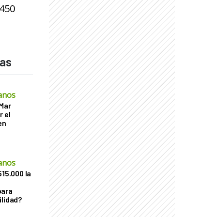
 450
das
anos
 Mar
r el
en
anos
515.000 la
para
ilidad?