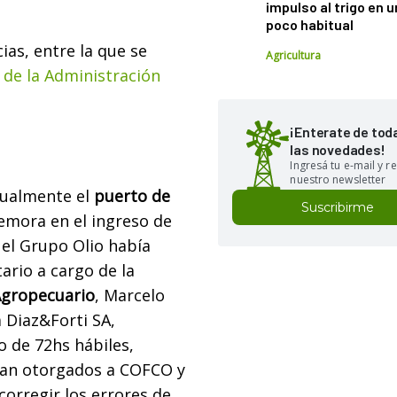
impulso al trigo en 
poco habitual
as, entre la que se
Agricultura
 de la Administración
¡Enterate de tod
las novedades!
Ingresá tu e-mail y re
nuestro newsletter
tualmente el
puerto de
Suscribirme
emora en el ingreso de
 el Grupo Olio había
rio a cargo de la
Agropecuario
, Marcelo
a Diaz&Forti SA,
o de 72hs hábiles,
eran otorgados a COFCO y
orregir los errores de