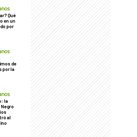
anos
ar? Qué
go en un
do por
anos
imos de
 por la
anos
: la
r Negro
ios
tró al
ino