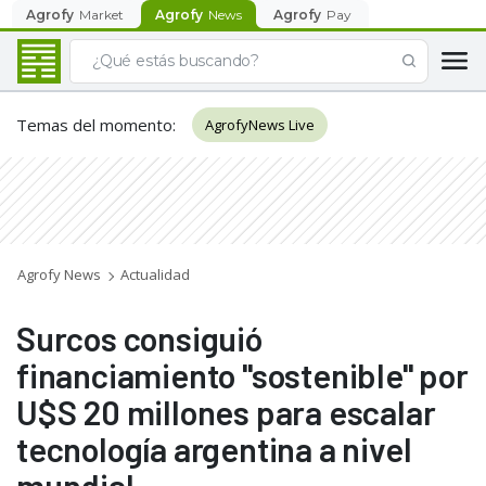
Agrofy
Market
Agrofy
News
Agrofy
Pay
Temas del momento
:
AgrofyNews Live
Agrofy News
Actualidad
Surcos consiguió
financiamiento "sostenible" por
U$S 20 millones para escalar
tecnología argentina a nivel
mundial