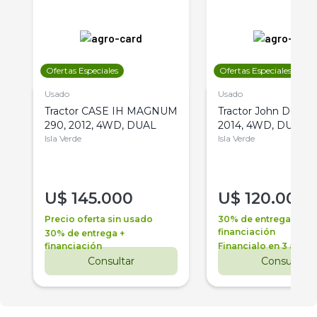
Ofertas Especiales
Ofertas Especiales
Usado
Usado
Tractor CASE IH MAGNUM
Tractor John Deere 
290, 2012, 4WD, DUAL
2014, 4WD, DUAL
Isla Verde
Isla Verde
U$
145.000
U$
120.000
Precio oferta sin usado
30% de entrega +
financiación
30% de entrega +
financiación
Financialo en 3 años
Consultar
Consultar