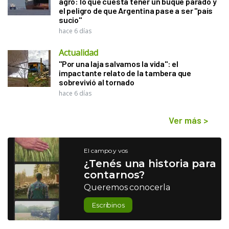
agro: lo que cuesta tener un buque parado y
el peligro de que Argentina pase a ser "país
sucio"
hace 6 días
Actualidad
"Por una laja salvamos la vida": el
impactante relato de la tambera que
sobrevivió al tornado
hace 6 días
Ver más
>
El campo y vos
¿Tenés una historia para
contarnos?
Queremos conocerla
Escribinos