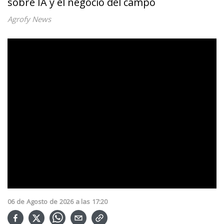
sobre IA y el negocio del campo
Agrofy News
06
de
Agosto
de
2026
a las
17:20