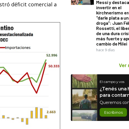
Messi y destaca
stró déficit comercial a
invertir en el
kirchnerismo e
"darle plata a un
droga": Juan Fél
Rossetti, el libe
de una dura cris
más fuerte y ap
cambio de Milei
hace 9 días
Ver
El campo y vos
¿Tenés una h
para contar
Queremos con
Escribinos