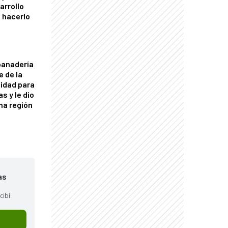
arrollo
 hacerlo
panadería
e de la
idad para
s y le dio
una región
as
cibí