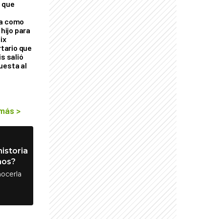
 que
ra como
 hijo para
ix
rtario que
is salió
uesta al
 más
>
istoria
nos?
ocerla