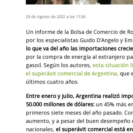
29
de
Agosto
de
2022
a las
11:36
Un informe de la Bolsa de Comercio de Ro
por los especialistas Guido D’Angelo y Em
lo que va del año las importaciones crec
por la compra de energía al extranjero par
gasoil. Según los autores,
esta situación l
el superávit comercial de Argentina,
que e
últimos cuatro años.
Entre enero y julio, Argentina realizó imp
50.000 millones de dólares:
un 45% más en
primeros siete meses del año pasado. Co
aumento, y a pesar del buen desempeño 
nacionales,
el superávit comercial está e