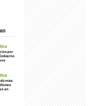
das
tica
ción por
 Gobierno
ivos
tica
uidó más
illones
só en