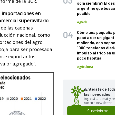
informe de la BCR.
sola siembra? El des
argentino que busca
e importaciones en
posible
omercial superavitario
Agtech
 de las cadenas
Cómo una pequeña 
oducción nacional, como
pasó a ser un gigant
ortaciones del agro
molienda, con capac
1000 toneladas diaria
y soja para ser procesada
impulso al trigo en 
nte exportar los
poco habitual
 valor agregado”.
Agricultura
¡Enterate de tod
las novedades!
Ingresá tu e-mail y re
nuestro newsletter
Suscribirme