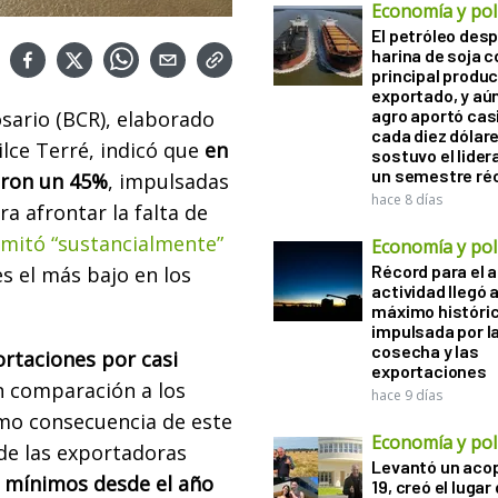
Economía y polí
El petróleo desp
harina de soja 
principal produ
exportado, y aún
agro aportó casi
sario (BCR), elaborado
cada diez dólare
ilce Terré, indicó que
en
sostuvo el lider
un semestre ré
ieron un 45%
, impulsadas
hace 8 días
a afrontar la falta de
imitó “sustancialmente”
Economía y polí
Récord para el a
s el más bajo en los
actividad llegó 
máximo históri
impulsada por l
cosecha y las
ortaciones por casi
exportaciones
 comparación a los
hace 9 días
mo consecuencia de este
Economía y polí
de las exportadoras
Levantó un acop
n mínimos desde el año
19, creó el lugar