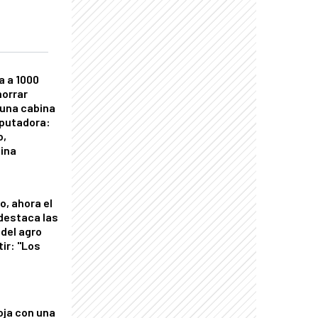
a a 1000
horrar
 una cabina
putadora:
o,
tina
o, ahora el
 destaca las
del agro
tir: "Los
"
oja con una