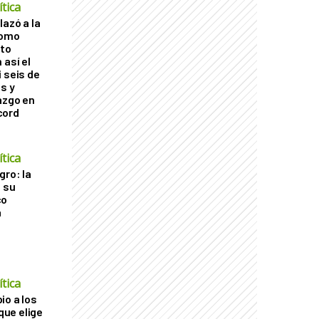
tica
lazó a la
como
cto
 así el
 seis de
s y
azgo en
cord
tica
gro: la
a su
co
a
tica
io a los
 que elige