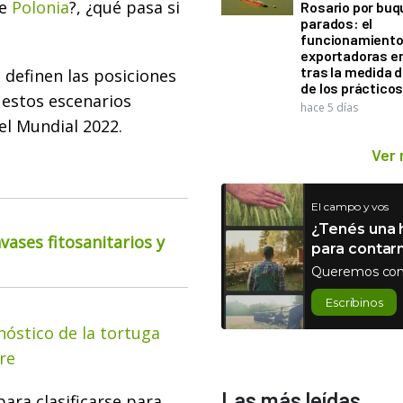
te
Polonia
?, ¿qué pasa si
Rosario por bu
parados: el
funcionamiento 
exportadoras e
tras la medida 
 definen las posiciones
de los práctico
 estos escenarios
hace 5 días
del Mundial 2022.
Ver
El campo y vos
¿Tenés una h
ases fitosanitarios y
para contar
Queremos con
Escribinos
onóstico de la tortuga
re
Las más leídas
ara clasificarse para