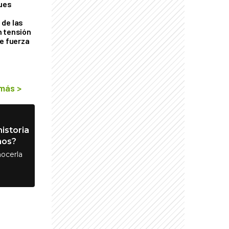
ques
de las
n tensión
de fuerza
s
 más
>
istoria
nos?
ocerla