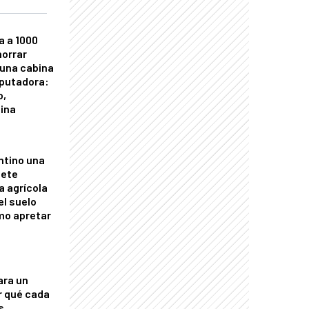
a a 1000
horrar
 una cabina
putadora:
o,
tina
ntino una
mete
a agrícola
el suelo
mo apretar
ara un
r qué cada
s