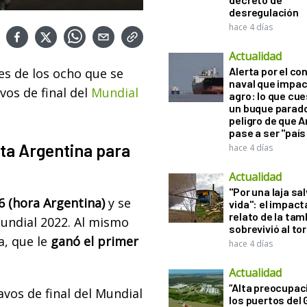
desregulación
hace 4 días
Actualidad
Alerta por el con
es de los ocho que se
naval que impac
vos de final del
Mundial
agro: lo que cu
un buque parado
peligro de que 
pase a ser "país
ita Argentina para
hace 4 días
Actualidad
"Por una laja sa
6 (hora Argentina)
y se
vida": el impac
relato de la ta
Mundial 2022. Al mismo
sobrevivió al to
a, que le
ganó el primer
hace 4 días
Actualidad
“Alta preocupac
vos de final del Mundial
los puertos del 