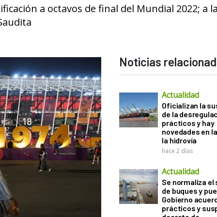
ficación a octavos de final del Mundial 2022; a l
Saudita
Noticias relaciona
Actualidad
Oficializan la s
de la desregula
prácticos y hay
novedades en la
la hidrovía
hace 2 días
Actualidad
Se normaliza el 
de buques y pue
Gobierno acuerd
prácticos y sus
decreto de