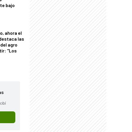
nte bajo
o, ahora el
 destaca las
del agro
tir: "Los
"
as
cibí