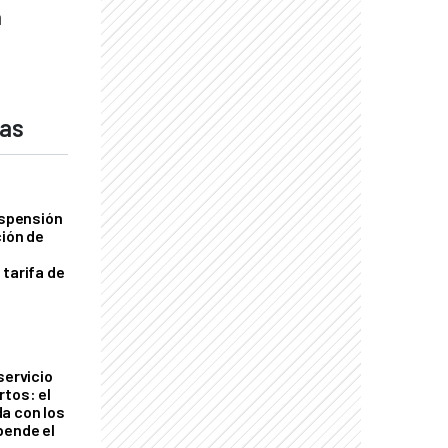
a
das
uspensión
ción de
 tarifa de
servicio
rtos: el
a con los
pende el