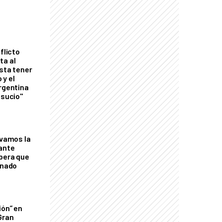
flicto
ta al
esta tener
 y el
Argentina
 sucio"
lvamos la
tante
mbera que
rnado
ión” en
Gran