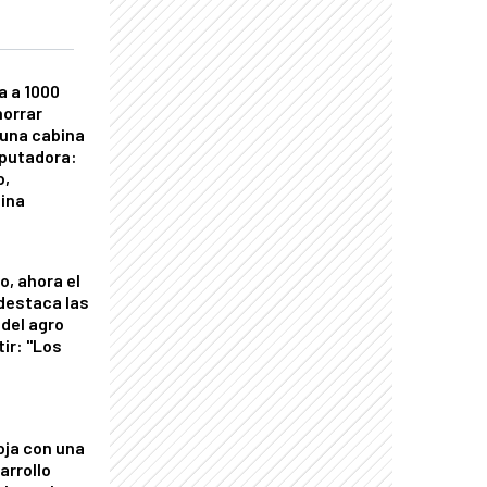
a a 1000
horrar
 una cabina
putadora:
o,
tina
o, ahora el
 destaca las
del agro
tir: "Los
"
oja con una
arrollo