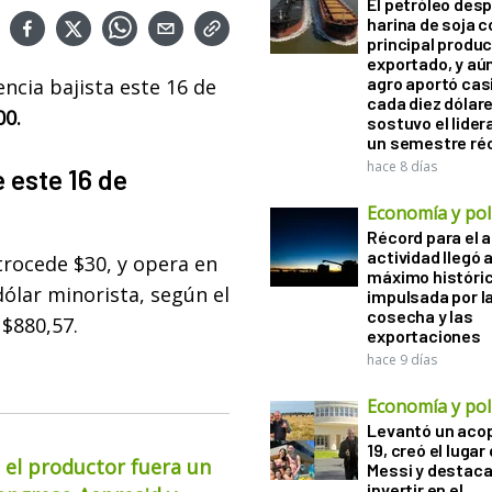
El petróleo desp
harina de soja 
principal produ
exportado, y aún
agro aportó casi
ncia bajista este 16 de
cada diez dólare
00.
sostuvo el lider
un semestre ré
hace 8 días
e este 16 de
Economía y polí
Récord para el a
actividad llegó 
etrocede $30, y opera en
máximo históri
 dólar minorista, según el
impulsada por l
cosecha y las
 $880,57.
exportaciones
hace 9 días
Economía y polí
Levantó un acop
19, creó el lugar
 el productor fuera un
Messi y destaca
invertir en el