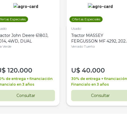
fertas Especiales
Ofertas Especiales
sado
Usado
ractor John Deere 6180J,
Tractor MASSEY
014, 4WD, DUAL
FERGUSSON MF 4292, 2020
la Verde
4WD, PATON
Venado Tuerto
U$
120.000
U$
40.000
0% de entrega + financiación
30% de entrega + financiación
inancialo en 3 años
Financialo en 3 años
Consultar
Consultar