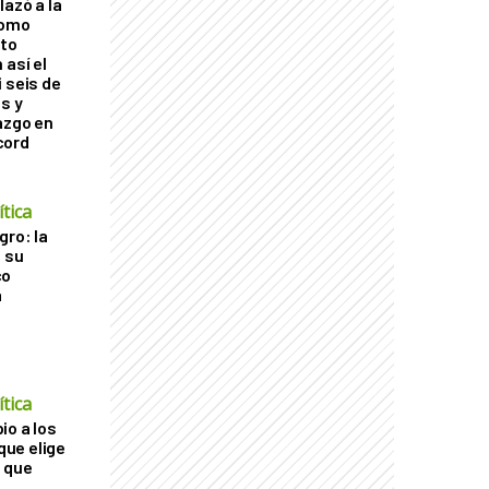
lazó a la
como
cto
 así el
 seis de
s y
azgo en
cord
tica
gro: la
a su
co
a
tica
io a los
 que elige
 que