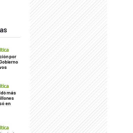
das
tica
ción por
 Gobierno
ivos
tica
uidó más
illones
só en
tica