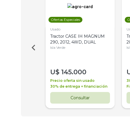
les
Ofertas Especiales
O
Usado
U
a Metalfor 7040,
Tractor CASE IH MAGNUM
T
Bot 32 Mts
290, 2012, 4WD, DUAL
2
Isla Verde
Is
000
U$
145.000
a + financiación
Precio oferta sin usado
3
 4 años
30% de entrega + financiación
F
nsultar
Consultar