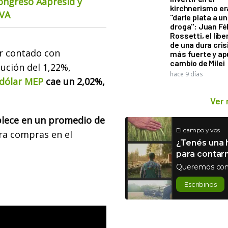
Congreso Aapresid y
kirchnerismo e
CVA
"darle plata a un
droga": Juan Fél
Rossetti, el libe
de una dura cris
ar contado con
más fuerte y ap
cambio de Milei
ución del 1,22%,
hace 9 días
dólar MEP
cae un 2,02%,
Ver
ablece en un promedio de
El campo y vos
ra compras en el
¿Tenés una h
para contar
Queremos con
Escribinos