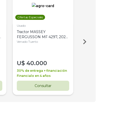
Ofertas Especiales
Ofertas Especiales
Usado
Usado
Tractor MASSEY
Tractor AGCO ALL
,
FERGUSSON MF 4297, 2020,
2003, 4WD, PA
4WD, PATON
Venado Tuerto
Venado Tuerto
U$
40.000
U$
30.000
30% de entrega + financiación
30% de entrega + 
Financialo en 4 años
Financialo en 3 a
Consultar
Consul