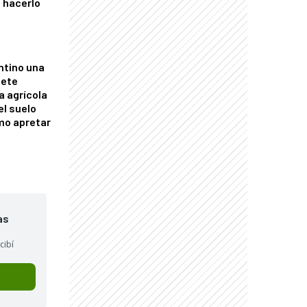
 hacerlo
ntino una
mete
a agrícola
el suelo
mo apretar
as
cibí