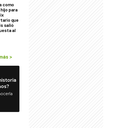
ra como
 hijo para
ix
rtario que
is salió
uesta al
 más
>
istoria
nos?
ocerla