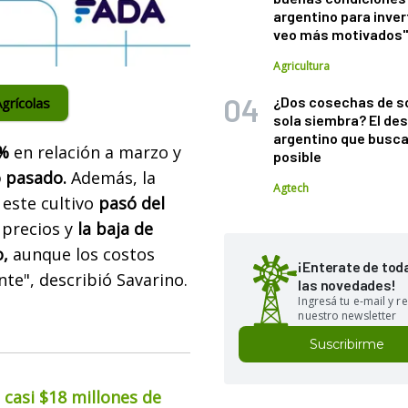
argentino para inver
veo más motivados
Agricultura
¿Dos cosechas de s
grícolas
sola siembra? El des
argentino que busca
5%
en relación a marzo y
posible
o pasado.
Además, la
Agtech
 este cultivo
pasó del
 precios y
la baja de
o,
aunque los costos
¡Enterate de tod
te", describió Savarino.
las novedades!
Ingresá tu e-mail y re
nuestro newsletter
Suscribirme
casi $18 millones de