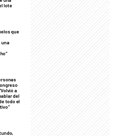
l lote
uelos que
o una
ho"
personas
Congreso
Volvió a
ablar del
de todo el
tivo"
tundo,