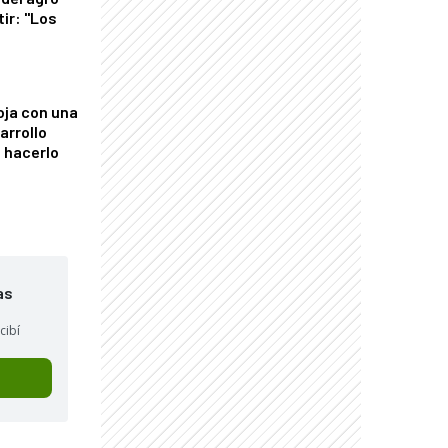
tir: "Los
"
oja con una
arrollo
 hacerlo
as
cibí