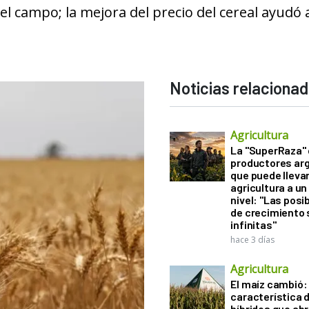
l campo; la mejora del precio del cereal ayudó a
Noticias relaciona
Agricultura
La "SuperRaza"
productores ar
que puede llevar
agricultura a u
nivel: "Las posi
de crecimiento
infinitas"
hace 3 días
Agricultura
El maíz cambió:
característica d
híbridos que ab