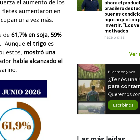
uerza el aumento de los
ahora el produc
brasilero desta
os fletes aumentaron en
buenas condici
ocupan una vez más.
agro argentino 
invertir: "Los v
motivados"
e de
61,7% en soja, 59%
hace 5 días
.
"Aunque
el trigo
es
puestos,
mostró una
Ver
ador
había alcanzado el
varino.
El campo y vos
¿Tenés una h
para contar
Queremos con
Escribinos
Las más leídas