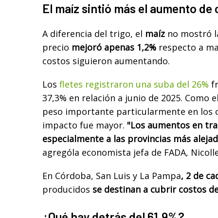
El maíz sintió más el aumento de
A diferencia del trigo, el
maíz
no mostró l
precio
mejoró apenas 1,2%
respecto a ma
costos siguieron aumentando.
Los
fletes registraron una suba del 26%
f
37,3% en relación a junio de 2025. Como e
peso importante particularmente en los co
impacto fue mayor.
"Los aumentos en tra
especialmente a las provincias más alejad
agrególa economista jefa de FADA, Nicolle
En Córdoba, San Luis y La Pampa
, 2 de c
producidos
se destinan a cubrir costos d
¿Qué hay detrás del 61,9%?