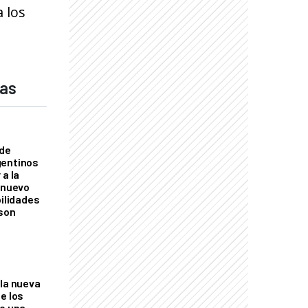
 los
das
 de
gentinos
 a la
n nuevo
bilidades
 son
 la nueva
e los
re una