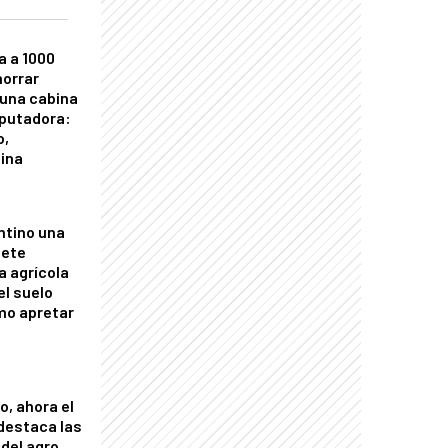
a a 1000
horrar
 una cabina
putadora:
o,
tina
ntino una
mete
a agrícola
el suelo
mo apretar
o, ahora el
 destaca las
del agro