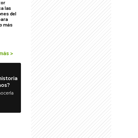
tor
ca las
ones del
para
eo más
 más
>
istoria
nos?
ocerla