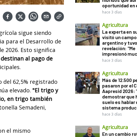
oportunidad en e
hace 3 días
Agricultura
La experta en s
grícola sigue siendo
visitó un campo
ia para el Desarrollo de
argentino y tuv
revelación: "Me
e 2026. Esto significa
impresionó muc
 destinan al pago de
hace 3 días
cipales.
Agricultura
Más de 12.500 
 del 62,5% registrado
pasaron por el 
núa elevado.
"El trigo y
Aapresid 2026: "
demostrar que h
io, en trigo también
suelo es hablar 
ntonella Semadeni,
sistema produc
hace 3 días
Agricultura
ron el mismo
En un cambio ro