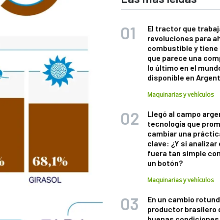
El tractor que trabaj
revoluciones para a
combustible y tiene
que parece una com
lo último en el mund
disponible en Argen
Maquinarias y vehículos
Llegó al campo arge
tecnología que pro
cambiar una práctic
clave: ¿Y si analizar 
fuera tan simple co
un botón?
Maquinarias y vehículos
En un cambio rotund
productor brasilero
buenas condiciones 