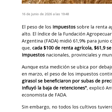
16
de
Junio
de
2026
a las
19:48
El peso de los
impuestos
sobre la renta a
alto. El índice de la Fundación Agropecuar
Argentina (FADA) midió 61,9% para junio d
que,
cada $100 de renta agrícola, $61,9 se
impuestos
nacionales, provinciales y muni
Aunque esta medición se ubica por debajo
en marzo, el peso de los impuestos conti
girasol se beneficiaron por subas de prec
influyó la baja de retenciones"
, explicó A
economista de FADA.
Sin embargo, no todos los cultivos tuvie