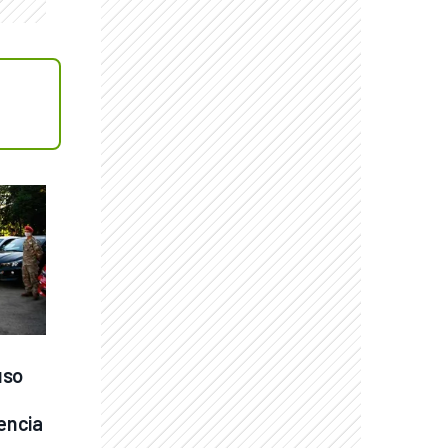
so 
encia