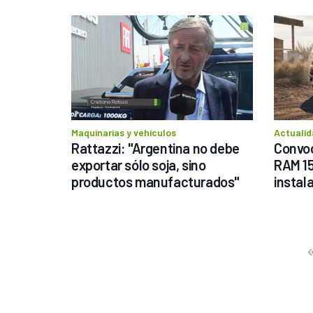
Maquinarias y vehículos
Actualid
Rattazzi: "Argentina no debe 
Convoc
exportar sólo soja, sino 
RAM 15
productos manufacturados"
instal
Prev
Fir