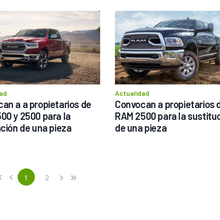
ad
Actualidad
an a a propietarios de 
Convocan a propietarios d
00 y 2500 para la 
RAM 2500 para la sustituc
ación de una pieza
de una pieza
ious
st
1
2
«
‹
›
»
(current)
Next
Last