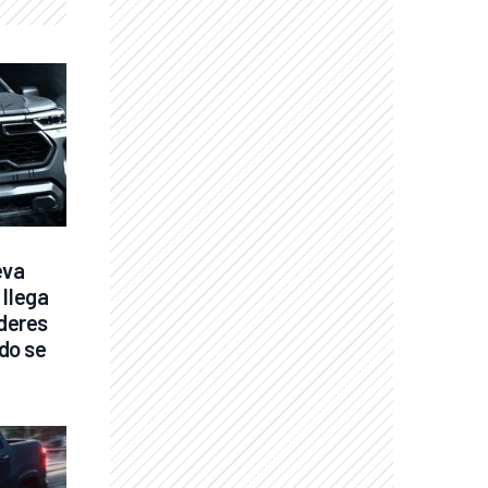
va 
llega 
deres 
o se 