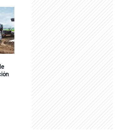
e 
ión 