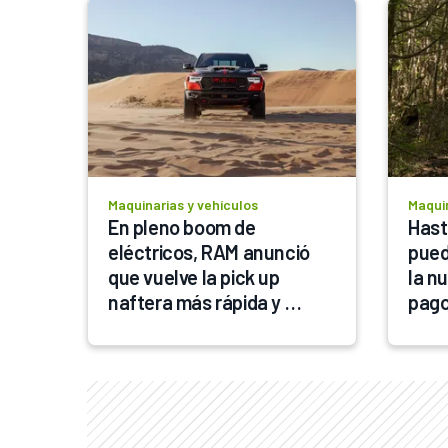
Maquinarias y vehículos
Maquin
En pleno boom de 
Hast
eléctricos, RAM anunció 
pued
que vuelve la pick up 
la n
naftera más rápida y 
pagos
potente del mundo: viene 
$580
con el legendario V-8 de 
6.2 litros sobrealimentado 
que entrega 788 CV