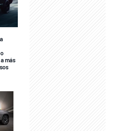
a 
o 
 a más 
esos