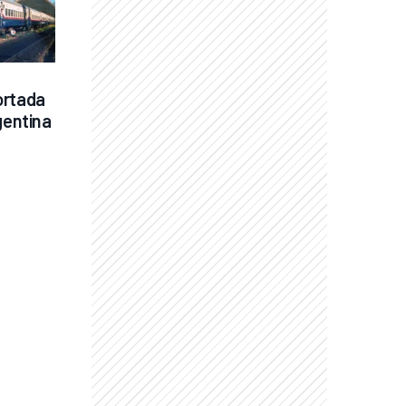
rtada 
gentina 