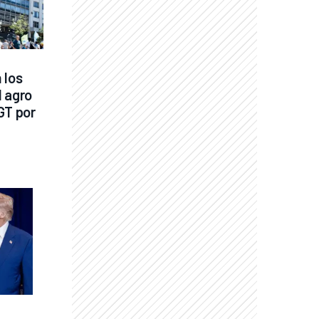
los 
 agro 
GT por 