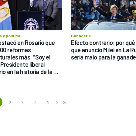
 y política
Ganadería
destacó en Rosario que 
Efecto contrario: por qué l
00 reformas 
que anunció Milei en La Ru
turales más: “Soy el 
sería malo para la ganade
Presidente liberal 
rio en la historia de la 
idad"
2
3
4
5
›
»
current)
Next
Last