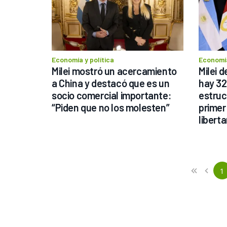
Economía y política
Economía
Milei mostró un acercamiento 
Milei 
a China y destacó que es un 
hay 32
socio comercial importante: 
estruc
“Piden que no los molesten”
primer 
liberta
human
Previous
First
1
«
‹
(