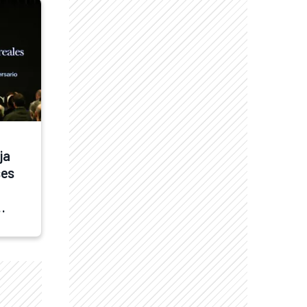
a 
es 