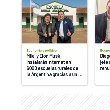
Economía y política
Econom
Milei y Elon Musk 
Diego
instalarán internet en 
jefe 
6000 escuelas rurales de 
renu
la Argentina gracias a un 
acuerdo con Starlink