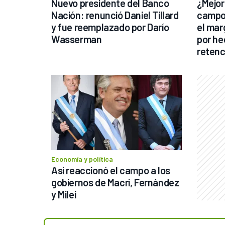
Nuevo presidente del Banco 
¿Mejoró
Nación: renunció Daniel Tillard 
campo 
y fue reemplazado por Darío 
el mar
Wasserman
por hec
retenc
tributa
Economía y política
Así reaccionó el campo a los 
gobiernos de Macri, Fernández 
y Milei