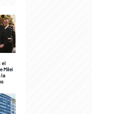
 el 
 Milei 
la 
os