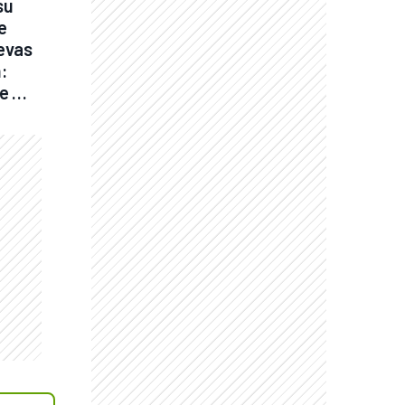
u 
 
evas 
: 
e 