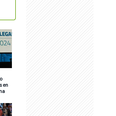
o 
s en 
ina