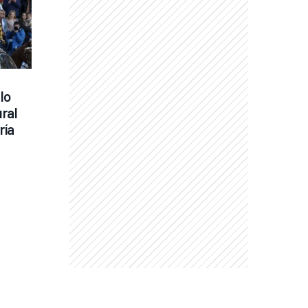
o 
ral 
ría