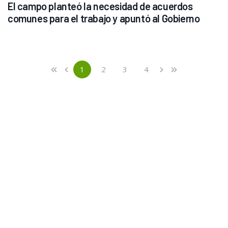
El campo planteó la necesidad de acuerdos 
comunes para el trabajo y apuntó al Gobierno
Previous
First
1
2
3
4
«
‹
›
»
(current)
Next
Last