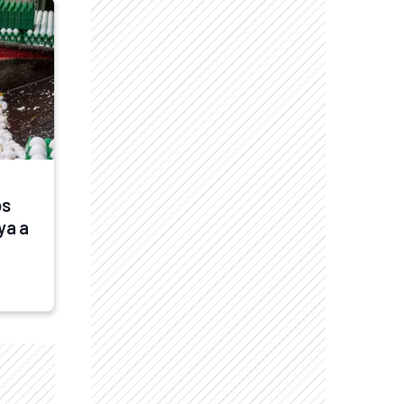
s 
a a 