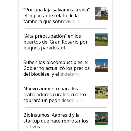
y el peligro de que Argentina
pase a ser "país sucio"
"Por una laja salvamos la vida":
el impactante relato de la
tambera que sobrevivió al
tornado
“Alta preocupación” en los
puertos del Gran Rosario por
buques parados: el
funcionamiento de las
exportadoras en tensión tras
Suben los biocombustibles: el
la medida de fuerza de los
Gobierno actualizó los precios
prácticos
del biodiésel y el bioetanol
Nuevo aumento para los
trabajadores rurales: cuánto
cobrará un peón desde julio
Bioinsumos, Aapresid y la
startup que hace rebrotar los
cultivos