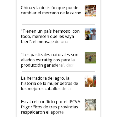
China y la decisión que puede
cambiar el mercado de la carne
"Tienen un país hermoso, con
todo, merecen que les vaya
bien": el mensaje de una
ganadera uruguaya sobre las
oportunidades que se abren
"Los pastizales naturales son
para el agro en Argentina, con
aliados estratégicos para la
foco en la carne
producción ganadera", destaca
la iniciativa que ya reúne a 46
establecimientos en Argentina
La herradora del agro, la
historia de la mujer detrás de
los mejores caballos de la
Argentina y los mitos que
todavía hacen sufrir a estos
Escala el conflicto por el IPCVA:
animales: "Mientras me
frigoríficos de tres provincias
descalificaban, yo seguí
respaldaron el aporte
haciendo currículum"