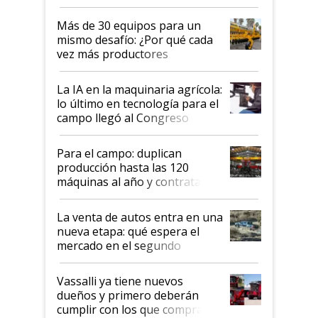
que parece una computadora:
lo último en el mundo,
Más de 30 equipos para un
disponible en Argentina
mismo desafío: ¿Por qué cada
vez más productores
incorporan fertilizante bajo
tierra?
La IA en la maquinaria agrícola:
lo último en tecnología para el
campo llegó al Congreso
Aapresid 2026
Para el campo: duplican
producción hasta las 120
máquinas al año y contratan
especialistas de la industria
automotriz para lograrlo
La venta de autos entra en una
nueva etapa: qué espera el
mercado en el segundo
semestre
Vassalli ya tiene nuevos
dueños y primero deberán
cumplir con los que compraron