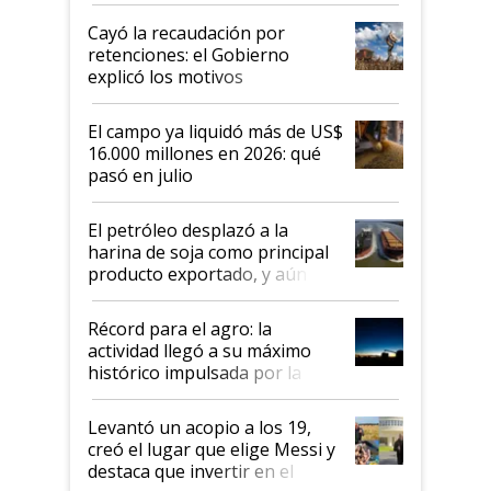
habló del financiamiento al IPCVA
Cayó la recaudación por
retenciones: el Gobierno
explicó los motivos
El campo ya liquidó más de US$
16.000 millones en 2026: qué
pasó en julio
El petróleo desplazó a la
harina de soja como principal
producto exportado, y aún así
el agro aportó casi seis de cada
diez dólares y sostuvo el
Récord para el agro: la
liderazgo en un semestre
actividad llegó a su máximo
récord
histórico impulsada por la
cosecha y las exportaciones
Levantó un acopio a los 19,
creó el lugar que elige Messi y
destaca que invertir en el