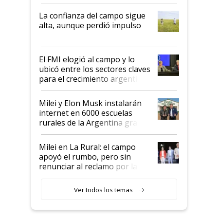
kirchnerismo era como "darle
plata a un hijo para droga":
La confianza del campo sigue
Juan Félix Rossetti, el libertario
alta, aunque perdió impulso
que de una dura crisis salió
más fuerte y apuesta al cambio
de Milei
El FMI elogió al campo y lo
ubicó entre los sectores claves
para el crecimiento argentino
Milei y Elon Musk instalarán
internet en 6000 escuelas
rurales de la Argentina gracias
a un acuerdo con Starlink
Milei en La Rural: el campo
apoyó el rumbo, pero sin
renunciar al reclamo por las
retenciones
Ver todos los temas