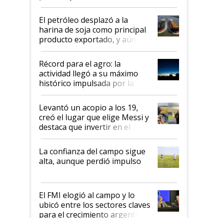
El petróleo desplazó a la
harina de soja como principal
producto exportado, y aún así
el agro aportó casi seis de cada
diez dólares y sostuvo el
Récord para el agro: la
liderazgo en un semestre
actividad llegó a su máximo
récord
histórico impulsada por la
cosecha y las exportaciones
Levantó un acopio a los 19,
creó el lugar que elige Messi y
destaca que invertir en el
kirchnerismo era como "darle
plata a un hijo para droga":
La confianza del campo sigue
Juan Félix Rossetti, el libertario
alta, aunque perdió impulso
que de una dura crisis salió
más fuerte y apuesta al cambio
de Milei
El FMI elogió al campo y lo
ubicó entre los sectores claves
para el crecimiento argentino