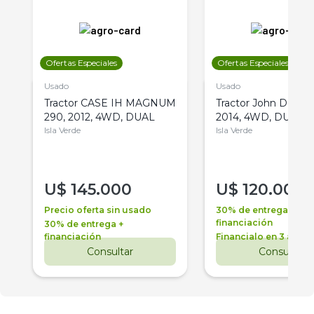
Ofertas Especiales
Ofertas Especiales
Usado
Usado
Tractor CASE IH MAGNUM
Tractor John Deere 
290, 2012, 4WD, DUAL
2014, 4WD, DUAL
Isla Verde
Isla Verde
U$
145.000
U$
120.000
Precio oferta sin usado
30% de entrega +
financiación
30% de entrega +
financiación
Financialo en 3 años
Consultar
Consultar