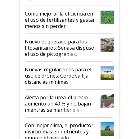
propiedad intelectual
Cómo mejorar la eficiencia en
el uso de fertilizantes y gastar
menos sin perder
productividad en la campaña
fina
Nuevo etiquetado para los
fitosanitarios: Senasa dispuso
el uso de pictogramas,
palabras de advertencia e
indicaciones
Nuevas regulaciones para el
uso de drones: Córdoba fija
distancias mínimas
Alerta por la urea: el precio
aumentó un 40 % y no bajan
mientras se mantiene el
conflicto en Medio Oriente
Con mejor clima, el productor
invirtió más en nutrientes y
empujó el mercado