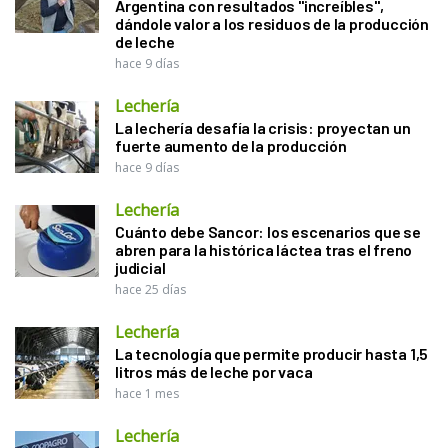
Argentina con resultados "increíbles",
dándole valor a los residuos de la producción
de leche
hace 9 días
Lechería
La lechería desafía la crisis: proyectan un
fuerte aumento de la producción
hace 9 días
Lechería
Cuánto debe Sancor: los escenarios que se
abren para la histórica láctea tras el freno
judicial
hace 25 días
Lechería
La tecnología que permite producir hasta 1,5
litros más de leche por vaca
hace 1 mes
Lechería