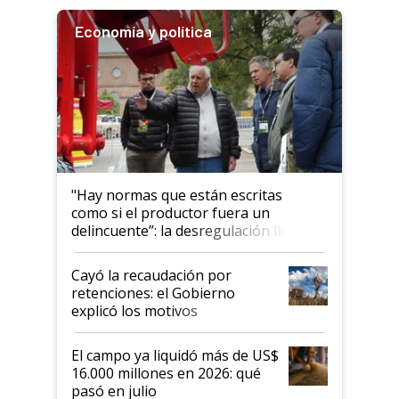
Economía y política
"Hay normas que están escritas
como si el productor fuera un
delincuente”: la desregulación llegó
al Congreso Aapresid y hasta se
habló del financiamiento al IPCVA
Cayó la recaudación por
retenciones: el Gobierno
explicó los motivos
El campo ya liquidó más de US$
16.000 millones en 2026: qué
pasó en julio