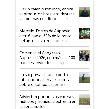
demostrar que hablar del
suelo es hablar de todo el
En un cambio rotundo, ahora
sistema productivo"
el productor brasilero destaca
las buenas condiciones del
agro argentino para invertir:
"Los veo más motivados"
Marcelo Torres de Aapresid
alertó que el 62% de la renta
del agro se va en impuestos:
"No es bueno que en
Argentina se sigan discutiendo
Comenzó el Congreso
las mismas cosas de hace 50
Aapresid 2026, con más de 100
años"
paneles, invitados de lujo y
todas las tendencias
La sorpresa de un experto
internacional en agricultura
sobre el campo argentino:
"Estoy muy impresionado"
Advierten por nuevos excesos
hídricos y humedad extrema en
la zona núcleo