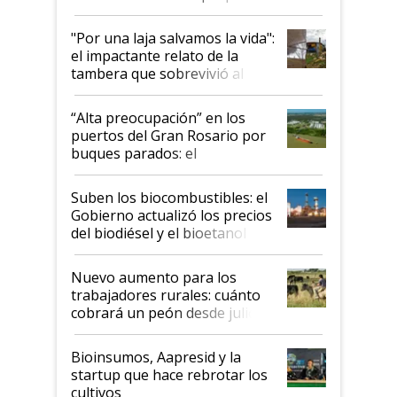
y el peligro de que Argentina
pase a ser "país sucio"
"Por una laja salvamos la vida":
el impactante relato de la
tambera que sobrevivió al
tornado
“Alta preocupación” en los
puertos del Gran Rosario por
buques parados: el
funcionamiento de las
exportadoras en tensión tras
Suben los biocombustibles: el
la medida de fuerza de los
Gobierno actualizó los precios
prácticos
del biodiésel y el bioetanol
Nuevo aumento para los
trabajadores rurales: cuánto
cobrará un peón desde julio
Bioinsumos, Aapresid y la
startup que hace rebrotar los
cultivos