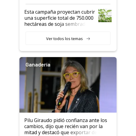
Esta campaña proyectan cubrir
una superficie total de 750.000
hectáreas de soja sembradas
con una nueva generación de
variedades que marcan un
Ver todos los temas
salto tecnológico en genética y
rendimiento
Ganadería
Pilu Giraudo pidió confianza ante los
cambios, dijo que recién van por la
mitad y destacó que exportar dejó de