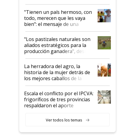
"Tienen un país hermoso, con
todo, merecen que les vaya
bien": el mensaje de una
ganadera uruguaya sobre las
oportunidades que se abren
"Los pastizales naturales son
para el agro en Argentina, con
aliados estratégicos para la
foco en la carne
producción ganadera", destaca
la iniciativa que ya reúne a 46
establecimientos en Argentina
La herradora del agro, la
historia de la mujer detrás de
los mejores caballos de la
Argentina y los mitos que
todavía hacen sufrir a estos
Escala el conflicto por el IPCVA:
animales: "Mientras me
frigoríficos de tres provincias
descalificaban, yo seguí
respaldaron el aporte
haciendo currículum"
obligatorio
Ver todos los temas