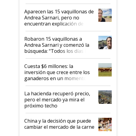
ser "para unos pocos": "Tenemos un
mandato muy claro del gobierno
Aparecen las 15 vaquillonas de
nacional"
Andrea Sarnari, pero no
encuentran explicación de
cómo llegaron allí
Robaron 15 vaquillonas a
Andrea Sarnari y comenzó la
búsqueda: “Todos los días le
toca a algún productor”
Cuesta $6 millones: la
inversión que crece entre los
ganaderos en un momento
histórico para la actividad
La hacienda recuperó precio,
pero el mercado ya mira el
próximo techo
China y la decisión que puede
cambiar el mercado de la carne