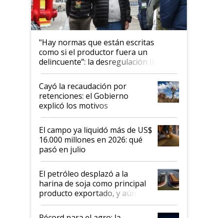
"Hay normas que están escritas
como si el productor fuera un
delincuente”: la desregulación llegó
al Congreso Aapresid y hasta se
habló del financiamiento al IPCVA
Cayó la recaudación por
retenciones: el Gobierno
explicó los motivos
El campo ya liquidó más de US$
16.000 millones en 2026: qué
pasó en julio
El petróleo desplazó a la
harina de soja como principal
producto exportado, y aún así
el agro aportó casi seis de cada
diez dólares y sostuvo el
Récord para el agro: la