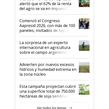
alertó que el 62% de la renta
del agro se va en impuestos:
"No es bueno que en
Argentina se sigan discutiendo
Comenzó el Congreso
las mismas cosas de hace 50
Aapresid 2026, con más de 100
años"
paneles, invitados de lujo y
todas las tendencias
La sorpresa de un experto
internacional en agricultura
sobre el campo argentino:
"Estoy muy impresionado"
Advierten por nuevos excesos
hídricos y humedad extrema en
la zona núcleo
Esta campaña proyectan cubrir
una superficie total de 750.000
hectáreas de soja sembradas
con una nueva generación de
variedades que marcan un
Ver todos los temas