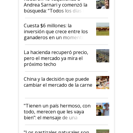
Andrea Sarnari y comenzó la
búsqueda: “Todos los días le
toca a algún productor”
Cuesta $6 millones: la
inversión que crece entre los
ganaderos en un momento
histórico para la actividad
La hacienda recuperó precio,
pero el mercado ya mira el
próximo techo
China y la decisión que puede
cambiar el mercado de la carne
"Tienen un país hermoso, con
todo, merecen que les vaya
bien": el mensaje de una
ganadera uruguaya sobre las
oportunidades que se abren
"Los pastizales naturales son