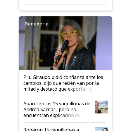
salto tecnológico en genética y
rendimiento
Ganadería
Pilu Giraudo pidió confianza ante los
cambios, dijo que recién van por la
mitad y destacó que exportar dejó de
ser "para unos pocos": "Tenemos un
mandato muy claro del gobierno
Aparecen las 15 vaquillonas de
nacional"
Andrea Sarnari, pero no
encuentran explicación de
cómo llegaron allí
Robaron 15 vaquillonas a