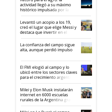
liderazgo en un semestre
actividad llegó a su máximo
récord
histórico impulsada por la
cosecha y las exportaciones
Levantó un acopio a los 19,
creó el lugar que elige Messi y
destaca que invertir en el
kirchnerismo era como "darle
plata a un hijo para droga":
La confianza del campo sigue
Juan Félix Rossetti, el libertario
alta, aunque perdió impulso
que de una dura crisis salió
más fuerte y apuesta al cambio
de Milei
El FMI elogió al campo y lo
ubicó entre los sectores claves
para el crecimiento argentino
Milei y Elon Musk instalarán
internet en 6000 escuelas
rurales de la Argentina gracias
a un acuerdo con Starlink