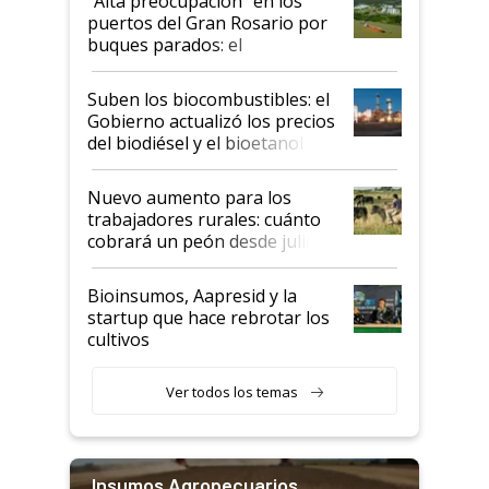
“Alta preocupación” en los
puertos del Gran Rosario por
buques parados: el
funcionamiento de las
exportadoras en tensión tras
Suben los biocombustibles: el
la medida de fuerza de los
Gobierno actualizó los precios
prácticos
del biodiésel y el bioetanol
Nuevo aumento para los
trabajadores rurales: cuánto
cobrará un peón desde julio
Bioinsumos, Aapresid y la
startup que hace rebrotar los
cultivos
Ver todos los temas
Insumos Agropecuarios