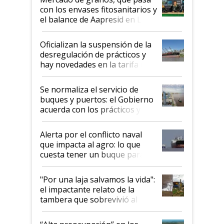
con los envases fitosanitarios y
el balance de Aapresid en La
Posta
Oficializan la suspensión de la
desregulación de prácticos y
hay novedades en la tarifa de
la hidrovía
Se normaliza el servicio de
buques y puertos: el Gobierno
acuerda con los prácticos y
suspende el decreto de
desregulación
Alerta por el conflicto naval
que impacta al agro: lo que
cuesta tener un buque parado
y el peligro de que Argentina
pase a ser "país sucio"
"Por una laja salvamos la vida":
el impactante relato de la
tambera que sobrevivió al
tornado