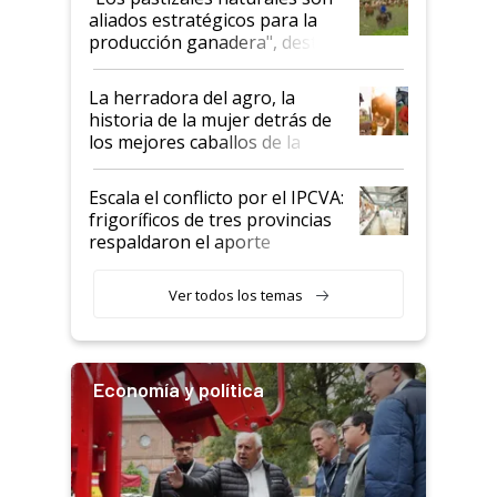
para el agro en Argentina, con
aliados estratégicos para la
foco en la carne
producción ganadera", destaca
la iniciativa que ya reúne a 46
establecimientos en Argentina
La herradora del agro, la
historia de la mujer detrás de
los mejores caballos de la
Argentina y los mitos que
todavía hacen sufrir a estos
Escala el conflicto por el IPCVA:
animales: "Mientras me
frigoríficos de tres provincias
descalificaban, yo seguí
respaldaron el aporte
haciendo currículum"
obligatorio
Ver todos los temas
Economía y política