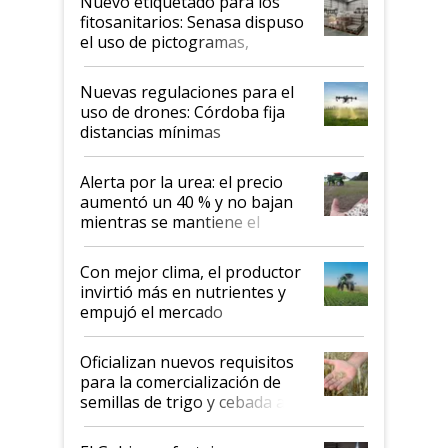
Nuevo etiquetado para los
fitosanitarios: Senasa dispuso
el uso de pictogramas,
palabras de advertencia e
indicaciones
Nuevas regulaciones para el
uso de drones: Córdoba fija
distancias mínimas
Alerta por la urea: el precio
aumentó un 40 % y no bajan
mientras se mantiene el
conflicto en Medio Oriente
Con mejor clima, el productor
invirtió más en nutrientes y
empujó el mercado
Oficializan nuevos requisitos
para la comercialización de
semillas de trigo y cebada a
granel