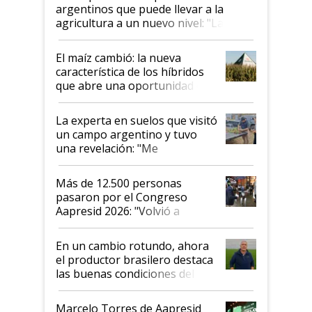
argentinos que puede llevar a la
agricultura a un nuevo nivel: "Las
posibilidades de crecimiento son
infinitas"
El maíz cambió: la nueva
característica de los híbridos
que abre una oportunidad en
el lote
La experta en suelos que visitó
un campo argentino y tuvo
una revelación: "Me
impresionó mucho"
Más de 12.500 personas
pasaron por el Congreso
Aapresid 2026: "Volvió a
demostrar que hablar del
suelo es hablar de todo el
En un cambio rotundo, ahora
sistema productivo"
el productor brasilero destaca
las buenas condiciones del
agro argentino para invertir:
"Los veo más motivados"
Marcelo Torres de Aapresid