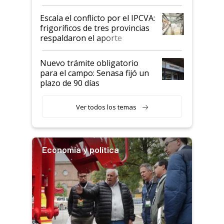
Argentina y los mitos que
todavía hacen sufrir a estos
Escala el conflicto por el IPCVA:
animales: "Mientras me
frigoríficos de tres provincias
descalificaban, yo seguí
respaldaron el aporte
haciendo currículum"
obligatorio
Nuevo trámite obligatorio
para el campo: Senasa fijó un
plazo de 90 días
Ver todos los temas
Economía y política