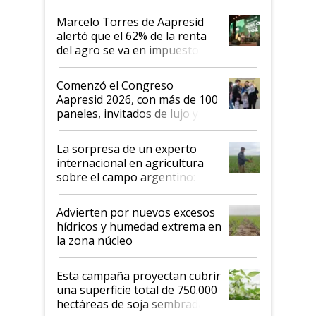
argentino para invertir: "Los veo
más motivados"
Marcelo Torres de Aapresid
alertó que el 62% de la renta
del agro se va en impuestos:
"No es bueno que en
Argentina se sigan discutiendo
Comenzó el Congreso
las mismas cosas de hace 50
Aapresid 2026, con más de 100
años"
paneles, invitados de lujo y
todas las tendencias
La sorpresa de un experto
internacional en agricultura
sobre el campo argentino:
"Estoy muy impresionado"
Advierten por nuevos excesos
hídricos y humedad extrema en
la zona núcleo
Esta campaña proyectan cubrir
una superficie total de 750.000
hectáreas de soja sembradas