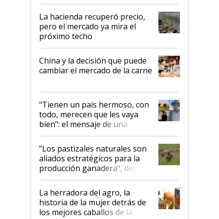
histórico para la actividad
La hacienda recuperó precio,
pero el mercado ya mira el
próximo techo
China y la decisión que puede
cambiar el mercado de la carne
"Tienen un país hermoso, con
todo, merecen que les vaya
bien": el mensaje de una
ganadera uruguaya sobre las
oportunidades que se abren
"Los pastizales naturales son
para el agro en Argentina, con
aliados estratégicos para la
foco en la carne
producción ganadera", destaca
la iniciativa que ya reúne a 46
establecimientos en Argentina
La herradora del agro, la
historia de la mujer detrás de
los mejores caballos de la