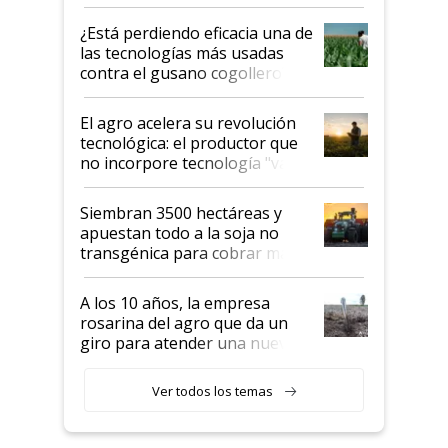
con una nueva generación de
variedades que marcan un
¿Está perdiendo eficacia una de
salto tecnológico en genética y
las tecnologías más usadas
rendimiento
contra el gusano cogollero? El
desafío de una tecnología clave
El agro acelera su revolución
tecnológica: el productor que
no incorpore tecnología "va a
perder el tren"
Siembran 3500 hectáreas y
apuestan todo a la soja no
transgénica para cobrar más
por tonelada: compraron un
semillero
A los 10 años, la empresa
rosarina del agro que da un
giro para atender una nueva
etapa en el agro
Ver todos los temas