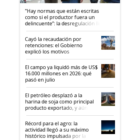
"Hay normas que están escritas
como si el productor fuera un
delincuente”: la desregulación llegó
al Congreso Aapresid y hasta se
habló del financiamiento al IPCVA
Cayó la recaudación por
retenciones: el Gobierno
explicó los motivos
El campo ya liquidó más de US$
16.000 millones en 2026: qué
pasó en julio
El petróleo desplazó a la
harina de soja como principal
producto exportado, y aún así
el agro aportó casi seis de cada
diez dólares y sostuvo el
Récord para el agro: la
liderazgo en un semestre
actividad llegó a su máximo
récord
histórico impulsada por la