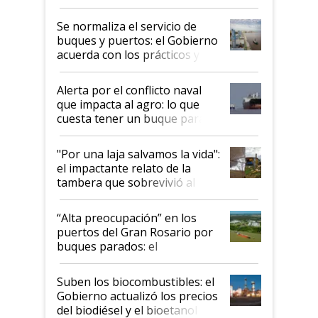
la hidrovía
Se normaliza el servicio de
buques y puertos: el Gobierno
acuerda con los prácticos y
suspende el decreto de
desregulación
Alerta por el conflicto naval
que impacta al agro: lo que
cuesta tener un buque parado
y el peligro de que Argentina
pase a ser "país sucio"
"Por una laja salvamos la vida":
el impactante relato de la
tambera que sobrevivió al
tornado
“Alta preocupación” en los
puertos del Gran Rosario por
buques parados: el
funcionamiento de las
exportadoras en tensión tras
Suben los biocombustibles: el
la medida de fuerza de los
Gobierno actualizó los precios
prácticos
del biodiésel y el bioetanol