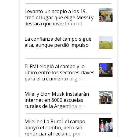
cosecha y las exportaciones
Levantó un acopio a los 19,
creó el lugar que elige Messi y
destaca que invertir en el
kirchnerismo era como "darle
plata a un hijo para droga":
La confianza del campo sigue
Juan Félix Rossetti, el libertario
alta, aunque perdió impulso
que de una dura crisis salió
más fuerte y apuesta al cambio
de Milei
El FMI elogió al campo y lo
ubicó entre los sectores claves
para el crecimiento argentino
Milei y Elon Musk instalarán
internet en 6000 escuelas
rurales de la Argentina gracias
a un acuerdo con Starlink
Milei en La Rural: el campo
apoyó el rumbo, pero sin
renunciar al reclamo por las