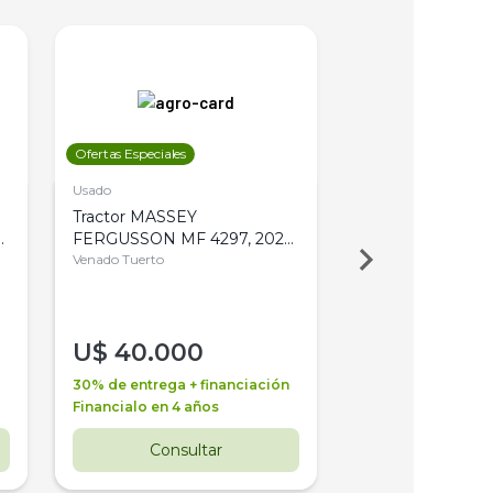
Ofertas Especiales
Ofertas Especiales
Usado
Usado
Tractor MASSEY
Tractor AGCO ALL
,
FERGUSSON MF 4297, 2020,
2003, 4WD, PA
4WD, PATON
Venado Tuerto
Venado Tuerto
U$
40.000
U$
30.000
30% de entrega + financiación
30% de entrega + 
Financialo en 4 años
Financialo en 3 a
Consultar
Consul