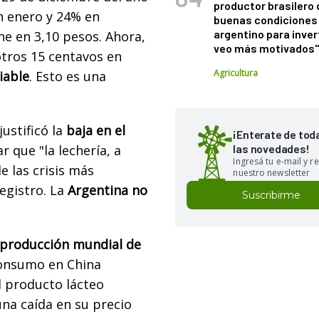
productor brasilero
n enero y 24% en
buenas condiciones 
argentino para inver
che en 3,10 pesos. Ahora,
veo más motivados
otros 15 centavos en
Agricultura
iable
. Esto es una
justificó la
baja en el
¡Enterate de tod
 que "la lechería, a
las novedades!
Ingresá tu e-mail y re
e las crisis más
nuestro newsletter
egistro. La
Argentina no
Suscribirme
producción mundial de
 consumo en China
l producto lácteo
una caída en su precio