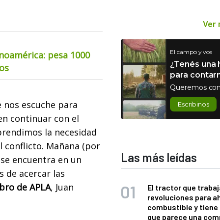
Ver
El campo y vos
inoamérica: pesa 1000
¿Tenés una h
ios
para contar
Queremos con
e nos escuche para
Escribinos
en continuar con el
prendimos la necesidad
 conflicto. Mañana (por
Las más leídas
 se encuentra en un
 de acercar las
bro de APLA
, Juan
El tractor que trabaj
revoluciones para a
combustible y tiene
que parece una com