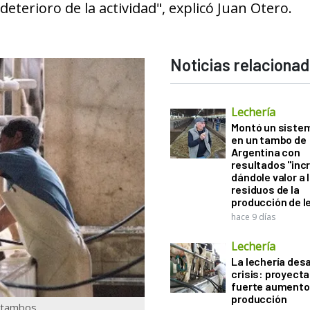
eterioro de la actividad", explicó Juan Otero.
Noticias relaciona
Lechería
Montó un sistem
en un tambo de
Argentina con
resultados "incr
dándole valor a 
residuos de la
producción de l
hace 9 días
Lechería
La lechería desa
crisis: proyect
fuerte aumento 
producción
s tambos.