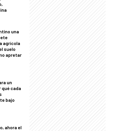
o,
tina
ntino una
mete
a agrícola
el suelo
mo apretar
ara un
r qué cada
s
nte bajo
o, ahora el