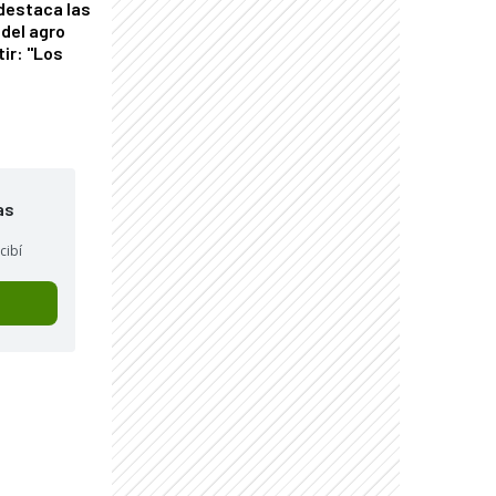
 destaca las
del agro
tir: "Los
"
as
cibí