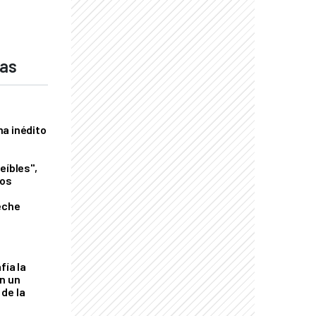
das
a inédito
eíbles",
los
eche
fía la
an un
de la