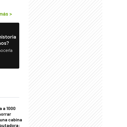
 más
>
istoria
nos?
ocerla
a a 1000
horrar
 una cabina
putadora: