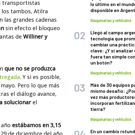
s transportistas
lo último en el mund
disponible en Argen
 los tambos, Atilra
en las grandes cadenas
Maquinarias y vehículos
án
sin efecto el bloqueo
Llegó al campo arge
lantas de
Williner y
tecnología que pro
cambiar una práctic
clave: ¿Y si analizar 
fuera tan simple co
un botón?
en
que no se produzca
Maquinarias y vehículos
ntregada
. Y si es posible,
a mayo. Pero lo que más
Más de 30 equipos p
mismo desafío: ¿Po
ras el diálogo avance,
vez más productore
a solucionar
el
incorporan fertiliza
tierra?
Maquinarias y vehículos
e año
estábamos en 3,15
En un cambio rotund
l 29 de diciembre del año