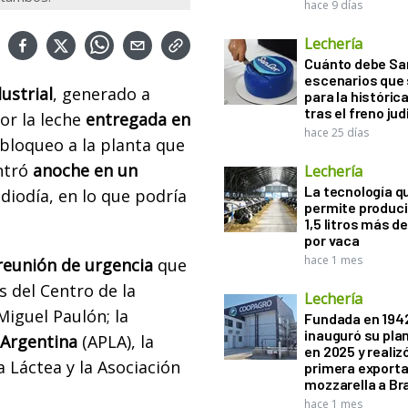
hace 9 días
Lechería
Cuánto debe San
escenarios que 
ustrial
, generado a
para la históric
tras el freno jud
or la leche
entregada en
hace 25 días
 bloqueo a la planta que
ntró
anoche en un
Lechería
La tecnología q
diodía, en lo que podría
permite produci
1,5 litros más d
por vaca
hace 1 mes
eunión de urgencia
que
 del Centro de la
Lechería
Miguel Paulón; la
Fundada en 194
inauguró su pla
 Argentina
(APLA), la
en 2025 y realiz
a Láctea y la Asociación
primera exporta
mozzarella a Bra
hace 1 mes