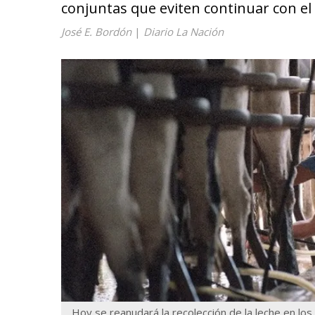
conjuntas que eviten continuar con el d
José E. Bordón
|
Diario La Nación
Hoy se reanudará la recolección de la leche en lo