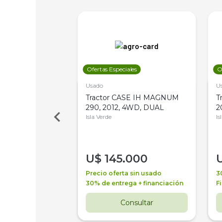
les
Ofertas Especiales
O
Usado
U
a Metalfor 7040,
Tractor CASE IH MAGNUM
T
Bot 32 Mts
290, 2012, 4WD, DUAL
2
Isla Verde
Is
000
U$
145.000
a + financiación
Precio oferta sin usado
3
 4 años
30% de entrega + financiación
F
nsultar
Consultar