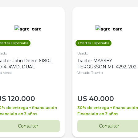
fertas Especiales
Ofertas Especiales
sado
Usado
ractor John Deere 6180J,
Tractor MASSEY
014, 4WD, DUAL
FERGUSSON MF 4292, 2020
la Verde
4WD, PATON
Venado Tuerto
U$
120.000
U$
40.000
0% de entrega + financiación
30% de entrega + financiación
inancialo en 3 años
Financialo en 3 años
Consultar
Consultar