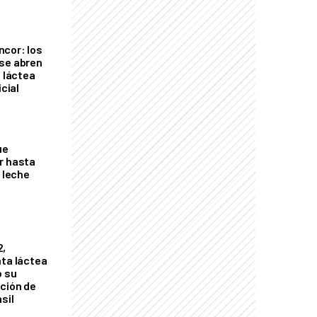
cor: los
se abren
a láctea
icial
ue
r hasta
e leche
2,
nta láctea
ó su
ción de
sil