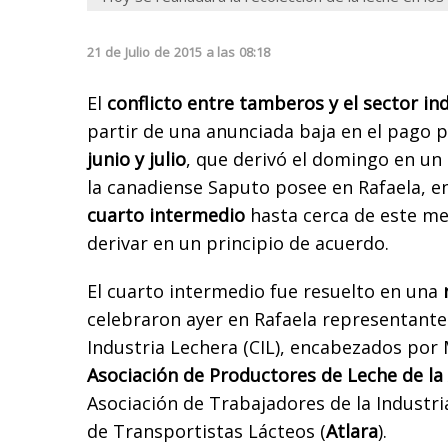
21
de
Julio
de
2015
a las
08:18
El
conflicto entre tamberos y el sector ind
partir de una anunciada baja en el pago p
junio y julio
, que derivó el domingo en un
la canadiense Saputo posee en Rafaela, e
cuarto intermedio
hasta cerca de este me
derivar en un principio de acuerdo.
El cuarto intermedio fue resuelto en una
r
celebraron ayer en Rafaela representantes
Industria Lechera (CIL), encabezados por 
Asociación de Productores de Leche de la
Asociación de Trabajadores de la Industri
de Transportistas Lácteos (
Atlara
).