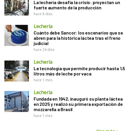
La lechería desafía la crisis: proyectan un
fuerte aumento de la producción
hace 8 días
Lechería
Cuánto debe Sancor: los escenarios que se
abren para la histórica láctea tras el freno
judicial
hace 24 días
Lechería
La tecnología que permite producir hasta 1,5
litros más de leche por vaca
hace 1 mes
Lechería
Fundada en 1942, inauguró su planta láctea
en 2025 y realizó su primera exportación de
mozzarella a Brasil
hace 1 mes
Ver más
>