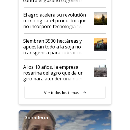
contra el gusano cogollero? El
desafío de una tecnología clave
El agro acelera su revolución
tecnológica: el productor que
no incorpore tecnología "va a
perder el tren"
Siembran 3500 hectáreas y
apuestan todo a la soja no
transgénica para cobrar más
por tonelada: compraron un
semillero
A los 10 años, la empresa
rosarina del agro que da un
giro para atender una nueva
etapa en el agro
Ver todos los temas
Ganadería