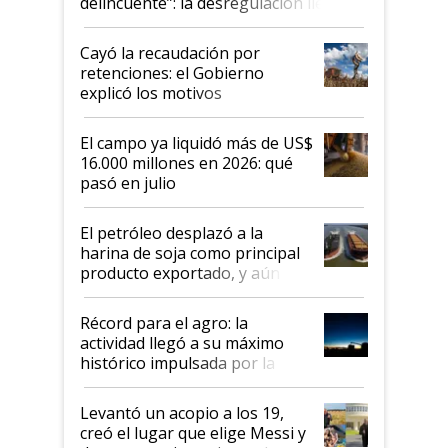
delincuente”: la desregulación llegó
al Congreso Aapresid y hasta se
habló del financiamiento al IPCVA
Cayó la recaudación por
retenciones: el Gobierno
explicó los motivos
El campo ya liquidó más de US$
16.000 millones en 2026: qué
pasó en julio
El petróleo desplazó a la
harina de soja como principal
producto exportado, y aún así
el agro aportó casi seis de cada
diez dólares y sostuvo el
Récord para el agro: la
liderazgo en un semestre
actividad llegó a su máximo
récord
histórico impulsada por la
cosecha y las exportaciones
Levantó un acopio a los 19,
creó el lugar que elige Messi y