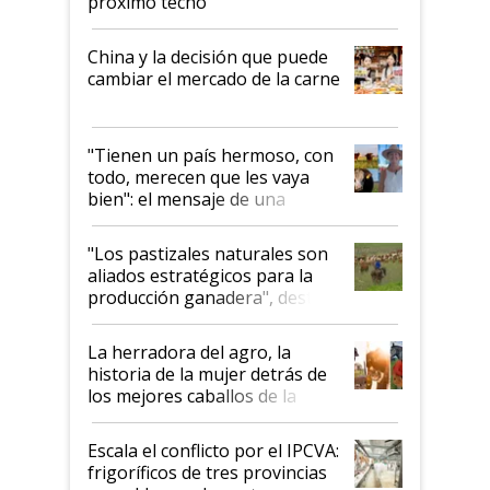
próximo techo
China y la decisión que puede
cambiar el mercado de la carne
"Tienen un país hermoso, con
todo, merecen que les vaya
bien": el mensaje de una
ganadera uruguaya sobre las
oportunidades que se abren
"Los pastizales naturales son
para el agro en Argentina, con
aliados estratégicos para la
foco en la carne
producción ganadera", destaca
la iniciativa que ya reúne a 46
establecimientos en Argentina
La herradora del agro, la
historia de la mujer detrás de
los mejores caballos de la
Argentina y los mitos que
todavía hacen sufrir a estos
Escala el conflicto por el IPCVA:
animales: "Mientras me
frigoríficos de tres provincias
descalificaban, yo seguí