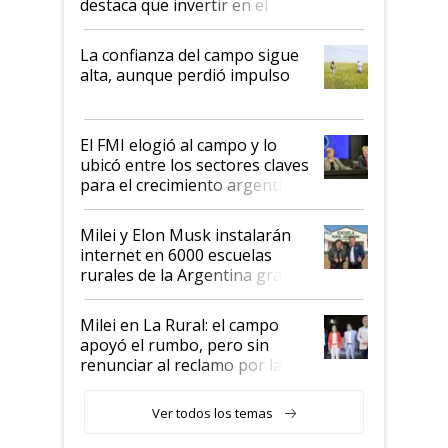
destaca que invertir en el
kirchnerismo era como "darle
plata a un hijo para droga":
La confianza del campo sigue
Juan Félix Rossetti, el libertario
alta, aunque perdió impulso
que de una dura crisis salió
más fuerte y apuesta al cambio
de Milei
El FMI elogió al campo y lo
ubicó entre los sectores claves
para el crecimiento argentino
Milei y Elon Musk instalarán
internet en 6000 escuelas
rurales de la Argentina gracias
a un acuerdo con Starlink
Milei en La Rural: el campo
apoyó el rumbo, pero sin
renunciar al reclamo por las
retenciones
Ver todos los temas