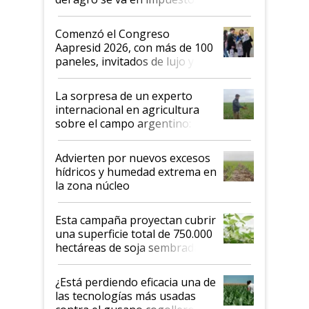
"No es bueno que en
Argentina se sigan discutiendo
Comenzó el Congreso
las mismas cosas de hace 50
Aapresid 2026, con más de 100
años"
paneles, invitados de lujo y
todas las tendencias
La sorpresa de un experto
internacional en agricultura
sobre el campo argentino:
"Estoy muy impresionado"
Advierten por nuevos excesos
hídricos y humedad extrema en
la zona núcleo
Esta campaña proyectan cubrir
una superficie total de 750.000
hectáreas de soja sembradas
con una nueva generación de
variedades que marcan un
¿Está perdiendo eficacia una de
salto tecnológico en genética y
las tecnologías más usadas
rendimiento