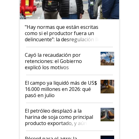
"Hay normas que están escritas
como si el productor fuera un
delincuente”: la desregulación llegó
al Congreso Aapresid y hasta se
habló del financiamiento al IPCVA
Cayó la recaudación por
retenciones: el Gobierno
explicó los motivos
El campo ya liquidó más de US$
16.000 millones en 2026: qué
pasó en julio
El petróleo desplazó a la
harina de soja como principal
producto exportado, y aún así
el agro aportó casi seis de cada
diez dólares y sostuvo el
Récord para el agro: la