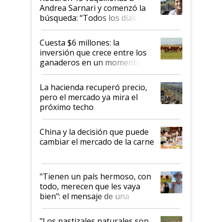
Andrea Sarnari y comenzó la
búsqueda: “Todos los días le
toca a algún productor”
Cuesta $6 millones: la
inversión que crece entre los
ganaderos en un momento
histórico para la actividad
La hacienda recuperó precio,
pero el mercado ya mira el
próximo techo
China y la decisión que puede
cambiar el mercado de la carne
"Tienen un país hermoso, con
todo, merecen que les vaya
bien": el mensaje de una
ganadera uruguaya sobre las
oportunidades que se abren
"Los pastizales naturales son