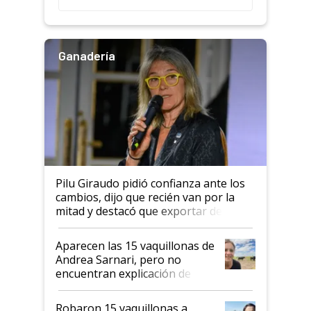
salto tecnológico en genética y
rendimiento
Ganadería
Pilu Giraudo pidió confianza ante los
cambios, dijo que recién van por la
mitad y destacó que exportar dejó de
ser "para unos pocos": "Tenemos un
mandato muy claro del gobierno
Aparecen las 15 vaquillonas de
nacional"
Andrea Sarnari, pero no
encuentran explicación de
cómo llegaron allí
Robaron 15 vaquillonas a