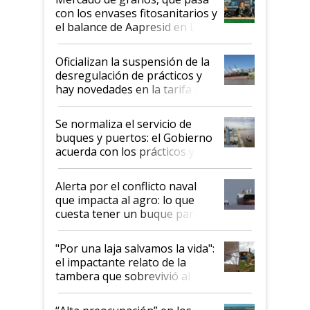
con los envases fitosanitarios y
el balance de Aapresid en La
Posta
Oficializan la suspensión de la
desregulación de prácticos y
hay novedades en la tarifa de
la hidrovía
Se normaliza el servicio de
buques y puertos: el Gobierno
acuerda con los prácticos y
suspende el decreto de
desregulación
Alerta por el conflicto naval
que impacta al agro: lo que
cuesta tener un buque parado
y el peligro de que Argentina
pase a ser "país sucio"
"Por una laja salvamos la vida":
el impactante relato de la
tambera que sobrevivió al
tornado