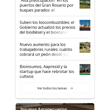
“Alta preocupación” en los
puertos del Gran Rosario por
buques parados: el
funcionamiento de las
exportadoras en tensión tras
Suben los biocombustibles: el
la medida de fuerza de los
Gobierno actualizó los precios
prácticos
del biodiésel y el bioetanol
Nuevo aumento para los
trabajadores rurales: cuánto
cobrará un peón desde julio
Bioinsumos, Aapresid y la
startup que hace rebrotar los
cultivos
Ver todos los temas
Insumos Agropecuarios