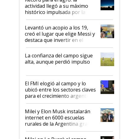
liderazgo en un semestre
actividad llegó a su máximo
récord
histórico impulsada por la
cosecha y las exportaciones
Levantó un acopio a los 19,
creó el lugar que elige Messi y
destaca que invertir en el
kirchnerismo era como "darle
plata a un hijo para droga":
La confianza del campo sigue
Juan Félix Rossetti, el libertario
alta, aunque perdió impulso
que de una dura crisis salió
más fuerte y apuesta al cambio
de Milei
El FMI elogió al campo y lo
ubicó entre los sectores claves
para el crecimiento argentino
Milei y Elon Musk instalarán
internet en 6000 escuelas
rurales de la Argentina gracias
a un acuerdo con Starlink