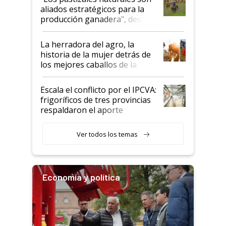
para el agro en Argentina, con
aliados estratégicos para la
foco en la carne
producción ganadera", destaca
la iniciativa que ya reúne a 46
establecimientos en Argentina
La herradora del agro, la
historia de la mujer detrás de
los mejores caballos de la
Argentina y los mitos que
todavía hacen sufrir a estos
Escala el conflicto por el IPCVA:
animales: "Mientras me
frigoríficos de tres provincias
descalificaban, yo seguí
respaldaron el aporte
haciendo currículum"
obligatorio
Ver todos los temas
Economía y política