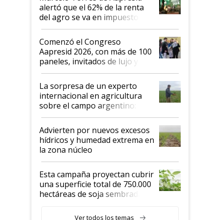
alertó que el 62% de la renta
del agro se va en impuestos:
"No es bueno que en
Argentina se sigan discutiendo
Comenzó el Congreso
las mismas cosas de hace 50
Aapresid 2026, con más de 100
años"
paneles, invitados de lujo y
todas las tendencias
La sorpresa de un experto
internacional en agricultura
sobre el campo argentino:
"Estoy muy impresionado"
Advierten por nuevos excesos
hídricos y humedad extrema en
la zona núcleo
Esta campaña proyectan cubrir
una superficie total de 750.000
hectáreas de soja sembradas
con una nueva generación de
variedades que marcan un
Ver todos los temas