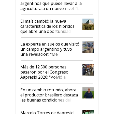
argentinos que puede llevar a la
agricultura a un nuevo nivel: "Las
posibilidades de crecimiento son
infinitas"
El maíz cambió: la nueva
característica de los híbridos
que abre una oportunidad en
el lote
La experta en suelos que visitó
un campo argentino y tuvo
una revelación: "Me
impresionó mucho"
Más de 12.500 personas
pasaron por el Congreso
Aapresid 2026: "Volvió a
demostrar que hablar del
suelo es hablar de todo el
En un cambio rotundo, ahora
sistema productivo"
el productor brasilero destaca
las buenas condiciones del
agro argentino para invertir:
"Los veo más motivados"
Marcelo Torres de Aapresid