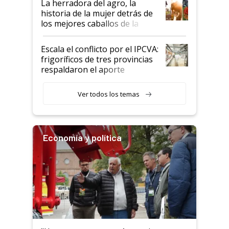
La herradora del agro, la
historia de la mujer detrás de
los mejores caballos de la
Argentina y los mitos que
todavía hacen sufrir a estos
Escala el conflicto por el IPCVA:
animales: "Mientras me
frigoríficos de tres provincias
descalificaban, yo seguí
respaldaron el aporte
haciendo currículum"
obligatorio
Ver todos los temas
Economía y política