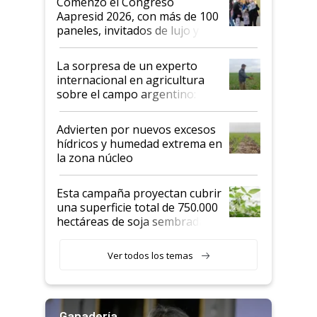
Comenzó el Congreso
las mismas cosas de hace 50
Aapresid 2026, con más de 100
años"
paneles, invitados de lujo y
todas las tendencias
La sorpresa de un experto
internacional en agricultura
sobre el campo argentino:
"Estoy muy impresionado"
Advierten por nuevos excesos
hídricos y humedad extrema en
la zona núcleo
Esta campaña proyectan cubrir
una superficie total de 750.000
hectáreas de soja sembradas
con una nueva generación de
variedades que marcan un
Ver todos los temas
salto tecnológico en genética y
rendimiento
Ganadería