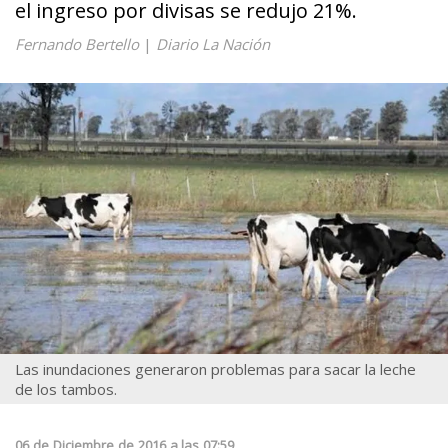
el ingreso por divisas se redujo 21%.
Fernando Bertello
|
Diario La Nación
Las inundaciones generaron problemas para sacar la leche
de los tambos.
06
de
Diciembre
de
2016
a las
07:59