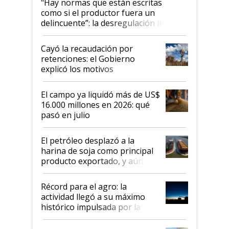
"Hay normas que están escritas
como si el productor fuera un
delincuente”: la desregulación llegó
al Congreso Aapresid y hasta se
habló del financiamiento al IPCVA
Cayó la recaudación por
retenciones: el Gobierno
explicó los motivos
El campo ya liquidó más de US$
16.000 millones en 2026: qué
pasó en julio
El petróleo desplazó a la
harina de soja como principal
producto exportado, y aún así
el agro aportó casi seis de cada
diez dólares y sostuvo el
Récord para el agro: la
liderazgo en un semestre
actividad llegó a su máximo
récord
histórico impulsada por la
cosecha y las exportaciones