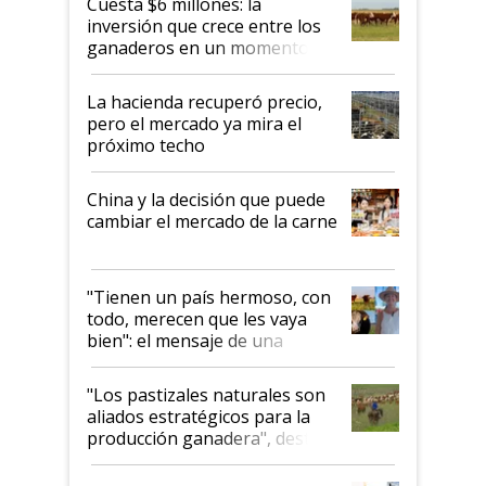
Cuesta $6 millones: la
inversión que crece entre los
ganaderos en un momento
histórico para la actividad
La hacienda recuperó precio,
pero el mercado ya mira el
próximo techo
China y la decisión que puede
cambiar el mercado de la carne
"Tienen un país hermoso, con
todo, merecen que les vaya
bien": el mensaje de una
ganadera uruguaya sobre las
oportunidades que se abren
"Los pastizales naturales son
para el agro en Argentina, con
aliados estratégicos para la
foco en la carne
producción ganadera", destaca
la iniciativa que ya reúne a 46
establecimientos en Argentina