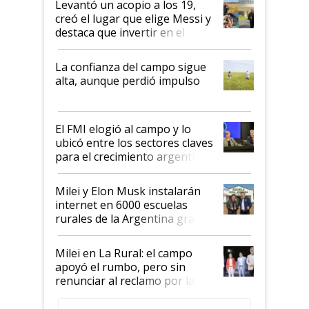
Levantó un acopio a los 19,
creó el lugar que elige Messi y
destaca que invertir en el
kirchnerismo era como "darle
plata a un hijo para droga":
La confianza del campo sigue
Juan Félix Rossetti, el libertario
alta, aunque perdió impulso
que de una dura crisis salió
más fuerte y apuesta al cambio
de Milei
El FMI elogió al campo y lo
ubicó entre los sectores claves
para el crecimiento argentino
Milei y Elon Musk instalarán
internet en 6000 escuelas
rurales de la Argentina gracias
a un acuerdo con Starlink
Milei en La Rural: el campo
apoyó el rumbo, pero sin
renunciar al reclamo por las
retenciones