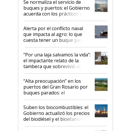
Se normaliza el servicio de
buques y puertos: el Gobierno
acuerda con los prácticos y
suspende el decreto de
desregulación
Alerta por el conflicto naval
que impacta al agro: lo que
cuesta tener un buque parado
y el peligro de que Argentina
pase a ser "país sucio"
"Por una laja salvamos la vida":
el impactante relato de la
tambera que sobrevivió al
tornado
“Alta preocupación” en los
puertos del Gran Rosario por
buques parados: el
funcionamiento de las
exportadoras en tensión tras
Suben los biocombustibles: el
la medida de fuerza de los
Gobierno actualizó los precios
prácticos
del biodiésel y el bioetanol