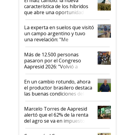
El maíz cambió: la nueva
característica de los híbridos
que abre una oportunidad en
el lote
La experta en suelos que visitó
un campo argentino y tuvo
una revelación: "Me
impresionó mucho"
Más de 12.500 personas
pasaron por el Congreso
Aapresid 2026: "Volvió a
demostrar que hablar del
suelo es hablar de todo el
En un cambio rotundo, ahora
sistema productivo"
el productor brasilero destaca
las buenas condiciones del
agro argentino para invertir:
"Los veo más motivados"
Marcelo Torres de Aapresid
alertó que el 62% de la renta
del agro se va en impuestos:
"No es bueno que en
Argentina se sigan discutiendo