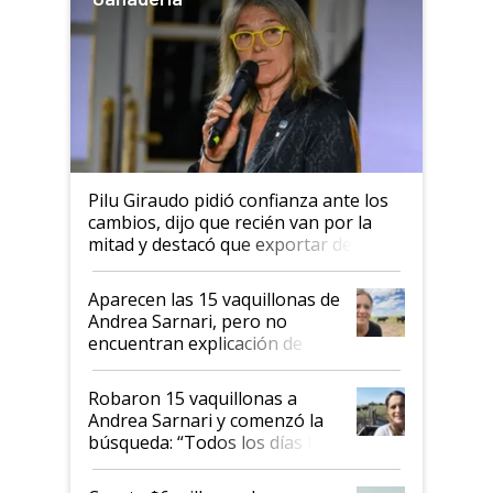
Pilu Giraudo pidió confianza ante los
cambios, dijo que recién van por la
mitad y destacó que exportar dejó de
ser "para unos pocos": "Tenemos un
mandato muy claro del gobierno
Aparecen las 15 vaquillonas de
nacional"
Andrea Sarnari, pero no
encuentran explicación de
cómo llegaron allí
Robaron 15 vaquillonas a
Andrea Sarnari y comenzó la
búsqueda: “Todos los días le
toca a algún productor”