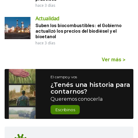
hace 3 días
Actualidad
Suben los biocombustibles: el Gobierno
actualizó los precios del biodiésel y el
bioetanol
hace 3 días
Ver más
>
El campo y vos
¿Tenés una historia para
contarnos?
Queremos conocerla
Escribinos