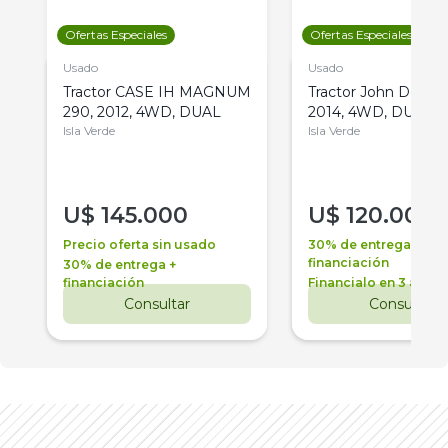
Ofertas Especiales
Ofertas Especiales
Usado
Usado
Tractor CASE IH MAGNUM
Tractor John Deere 
290, 2012, 4WD, DUAL
2014, 4WD, DUAL
Isla Verde
Isla Verde
U$
145.000
U$
120.000
Precio oferta sin usado
30% de entrega +
financiación
30% de entrega +
financiación
Financialo en 3 años
Consultar
Consultar