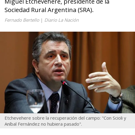
Miguel Etchevehere, presidente de la
Sociedad Rural Argentina (SRA).
Fernado Bertello
|
Diario La Nación
Etchevehere sobre la recuperación del campo: "Con Scioli y
Aníbal Fernández no hubiera pasado".