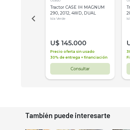
Usado
U
a Metalfor 7040,
Tractor CASE IH MAGNUM
T
Bot 32 Mts
290, 2012, 4WD, DUAL
2
Isla Verde
Is
000
U$
145.000
a + financiación
Precio oferta sin usado
3
 4 años
30% de entrega + financiación
F
nsultar
Consultar
También puede interesarte