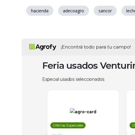
hacienda
adecoagro
sancor
lech
¡Encontrá todo para tu campo!
Feria usados Ventur
Especial usados seleccionados
les
Ofertas Especiales
O