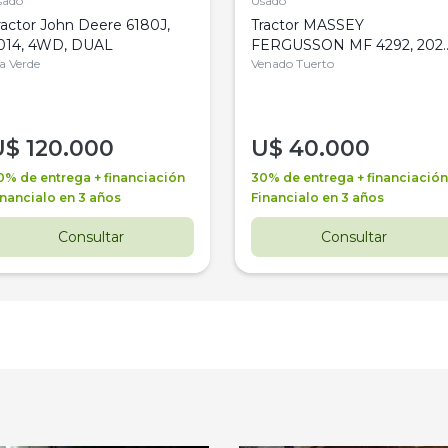
sado
Usado
ractor John Deere 6180J,
Tractor MASSEY
014, 4WD, DUAL
FERGUSSON MF 4292, 2020
la Verde
4WD, PATON
Venado Tuerto
U$
120.000
U$
40.000
0% de entrega + financiación
30% de entrega + financiación
inancialo en 3 años
Financialo en 3 años
Consultar
Consultar