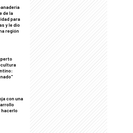
panadería
e de la
idad para
s y le dio
una región
xperto
icultura
ntino:
onado"
oja con una
arrollo
 hacerlo