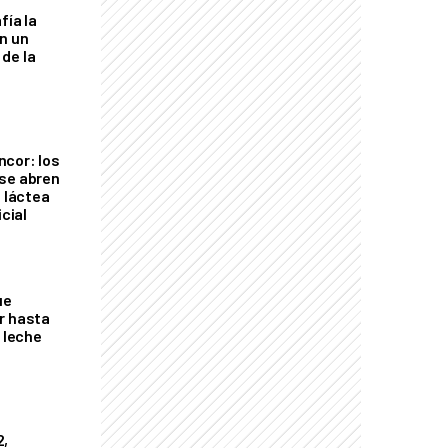
fía la
an un
de la
cor: los
se abren
a láctea
icial
ue
r hasta
e leche
2,