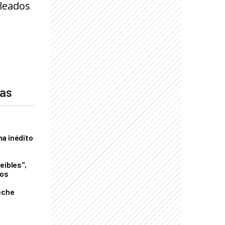
pleados
das
a inédito
eíbles",
los
eche