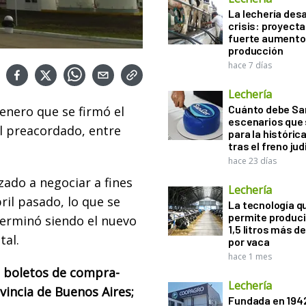
La lechería desa
crisis: proyect
fuerte aumento 
producción
hace 7 días
Lechería
Cuánto debe San
 enero que se firmó el
escenarios que 
 preacordado, entre
para la históric
tras el freno jud
hace 23 días
ado a negociar a fines
Lechería
ril pasado, lo que se
La tecnología q
permite produci
 terminó siendo el nuevo
1,5 litros más d
tal.
por vaca
hace 1 mes
s boletos de compra-
Lechería
ovincia de Buenos Aires;
Fundada en 194