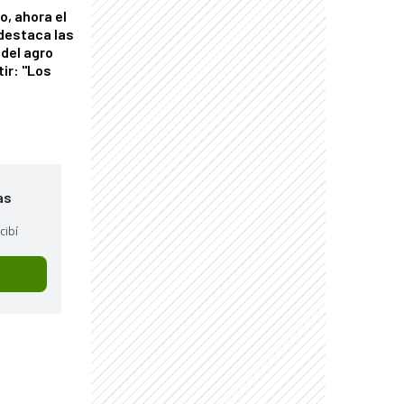
o, ahora el
 destaca las
del agro
tir: "Los
"
as
cibí