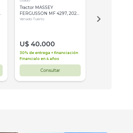
Usado
Usado
Tractor MASSEY
Tractor AGCO ALL
,
FERGUSSON MF 4297, 2020,
2003, 4WD, PA
4WD, PATON
Venado Tuerto
Venado Tuerto
U$
40.000
U$
30.000
30% de entrega + financiación
30% de entrega + 
Financialo en 4 años
Financialo en 3 a
Consultar
Consul