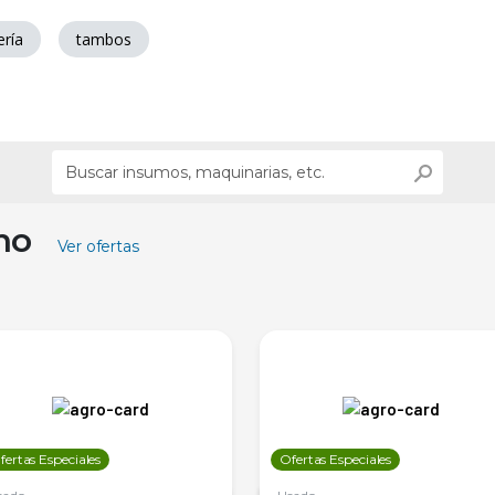
ería
tambos
ino
Ver ofertas
fertas Especiales
Ofertas Especiales