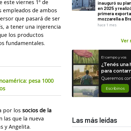
e este viernes 1º de
inauguró su pla
en 2025 y realiz
los empleados de ambos
primera exporta
versor que pasará de ser
mozzarella a Bra
hace 1 mes
s, a tener una injerencia
 que los productos
Ver
 los fundamentales.
El campo y vos
¿Tenés una h
para contar
Queremos con
inoamérica: pesa 1000
ios
Escribinos
a por los
socios de la
 las que la nueva
Las más leídas
 y Angelita.