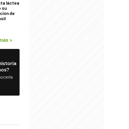
nta láctea
ó su
ción de
sil
 más
>
istoria
nos?
ocerla