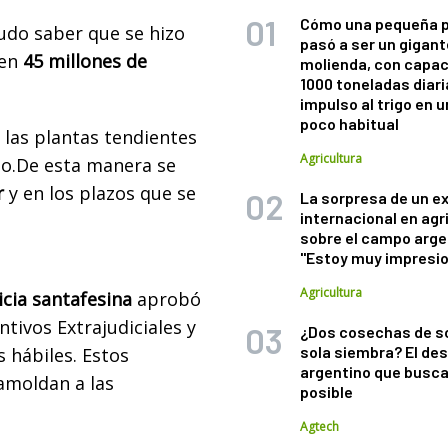
Cómo una pequeña 
pudo saber que se hizo
pasó a ser un gigant
 en
45 millones de
molienda, con capac
1000 toneladas diaria
impulso al trigo en 
poco habitual
 las plantas tendientes
Agricultura
o.
De esta manera se
r
y en los plazos que se
La sorpresa de un e
internacional en agr
sobre el campo arge
"Estoy muy impresi
Agricultura
icia santafesina
aprobó
tivos Extrajudiciales y
¿Dos cosechas de s
sola siembra? El des
s hábiles. Estos
argentino que busca
amoldan a las
posible
Agtech