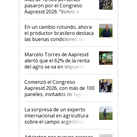
pasaron por el Congreso
Aapresid 2026: "Volvió a
demostrar que hablar del
suelo es hablar de todo el
En un cambio rotundo, ahora
sistema productivo"
el productor brasilero destaca
las buenas condiciones del
agro argentino para invertir:
"Los veo más motivados"
Marcelo Torres de Aapresid
alertó que el 62% de la renta
del agro se va en impuestos:
"No es bueno que en
Argentina se sigan discutiendo
Comenzó el Congreso
las mismas cosas de hace 50
Aapresid 2026, con más de 100
años"
paneles, invitados de lujo y
todas las tendencias
La sorpresa de un experto
internacional en agricultura
sobre el campo argentino:
"Estoy muy impresionado"
Advierten por nuevos excesos