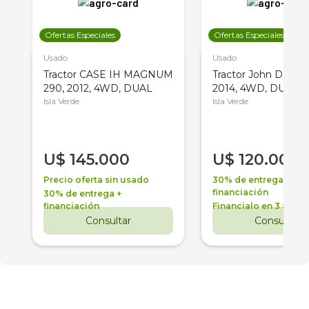
Ofertas Especiales
Ofertas Especiales
Usado
Usado
Tractor CASE IH MAGNUM
Tractor John Deere 
290, 2012, 4WD, DUAL
2014, 4WD, DUAL
Isla Verde
Isla Verde
U$
145.000
U$
120.000
Precio oferta sin usado
30% de entrega +
financiación
30% de entrega +
financiación
Financialo en 3 años
Consultar
Consultar