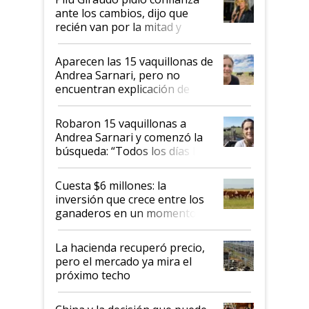
ante los cambios, dijo que
recién van por la mitad y
destacó que exportar dejó de
ser "para unos pocos":
Aparecen las 15 vaquillonas de
"Tenemos un mandato muy
Andrea Sarnari, pero no
claro del gobierno nacional"
encuentran explicación de
cómo llegaron allí
Robaron 15 vaquillonas a
Andrea Sarnari y comenzó la
búsqueda: “Todos los días le
toca a algún productor”
Cuesta $6 millones: la
inversión que crece entre los
ganaderos en un momento
histórico para la actividad
La hacienda recuperó precio,
pero el mercado ya mira el
próximo techo