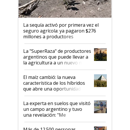
La sequía activó por primera vez el
seguro agrícola: ya pagaron $276
millones a productores
La "SuperRaza" de productores
argentinos que puede llevar a
la agricultura a un nuevo nivel:
"Las posibilidades de
crecimiento son infinitas"
El maíz cambió: la nueva
característica de los híbridos
que abre una oportunidad en
el lote
La experta en suelos que visitó
un campo argentino y tuvo
una revelación: "Me
impresionó mucho"
Más de 12.500 personas