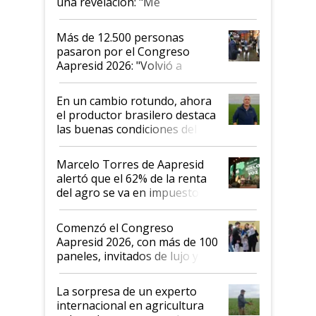
una revelación: "Me
impresionó mucho"
Más de 12.500 personas
pasaron por el Congreso
Aapresid 2026: "Volvió a
demostrar que hablar del
suelo es hablar de todo el
En un cambio rotundo, ahora
sistema productivo"
el productor brasilero destaca
las buenas condiciones del
agro argentino para invertir:
"Los veo más motivados"
Marcelo Torres de Aapresid
alertó que el 62% de la renta
del agro se va en impuestos:
"No es bueno que en
Argentina se sigan discutiendo
Comenzó el Congreso
las mismas cosas de hace 50
Aapresid 2026, con más de 100
años"
paneles, invitados de lujo y
todas las tendencias
La sorpresa de un experto
internacional en agricultura