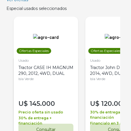
Especial usados seleccionados
Ofertas Especiales
Ofertas Especiales
Usado
Usado
Tractor CASE IH MAGNUM
Tractor John Deere 
290, 2012, 4WD, DUAL
2014, 4WD, DUAL
Isla Verde
Isla Verde
U$
145.000
U$
120.000
Precio oferta sin usado
30% de entrega +
financiación
30% de entrega +
financiación
Financialo en 3 años
Consultar
Consultar