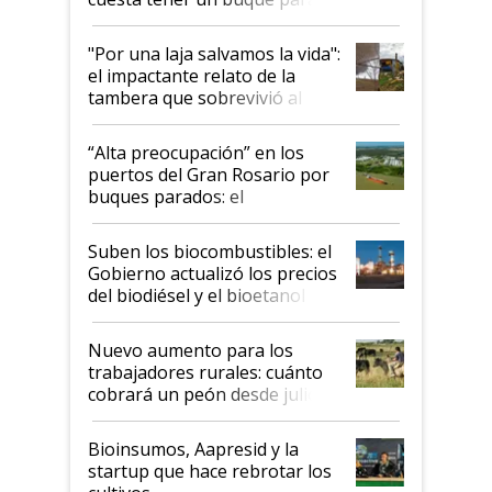
y el peligro de que Argentina
pase a ser "país sucio"
"Por una laja salvamos la vida":
el impactante relato de la
tambera que sobrevivió al
tornado
“Alta preocupación” en los
puertos del Gran Rosario por
buques parados: el
funcionamiento de las
exportadoras en tensión tras
Suben los biocombustibles: el
la medida de fuerza de los
Gobierno actualizó los precios
prácticos
del biodiésel y el bioetanol
Nuevo aumento para los
trabajadores rurales: cuánto
cobrará un peón desde julio
Bioinsumos, Aapresid y la
startup que hace rebrotar los