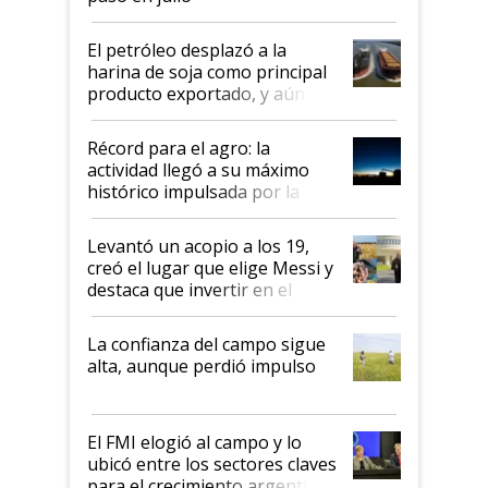
El petróleo desplazó a la
harina de soja como principal
producto exportado, y aún así
el agro aportó casi seis de cada
diez dólares y sostuvo el
Récord para el agro: la
liderazgo en un semestre
actividad llegó a su máximo
récord
histórico impulsada por la
cosecha y las exportaciones
Levantó un acopio a los 19,
creó el lugar que elige Messi y
destaca que invertir en el
kirchnerismo era como "darle
plata a un hijo para droga":
La confianza del campo sigue
Juan Félix Rossetti, el libertario
alta, aunque perdió impulso
que de una dura crisis salió
más fuerte y apuesta al cambio
de Milei
El FMI elogió al campo y lo
ubicó entre los sectores claves
para el crecimiento argentino