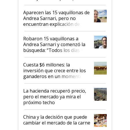
ser "para unos pocos": "Tenemos un
mandato muy claro del gobierno
Aparecen las 15 vaquillonas de
nacional"
Andrea Sarnari, pero no
encuentran explicación de
cómo llegaron allí
Robaron 15 vaquillonas a
Andrea Sarnari y comenzó la
búsqueda: “Todos los días le
toca a algún productor”
Cuesta $6 millones: la
inversión que crece entre los
ganaderos en un momento
histórico para la actividad
La hacienda recuperó precio,
pero el mercado ya mira el
próximo techo
China y la decisión que puede
cambiar el mercado de la carne