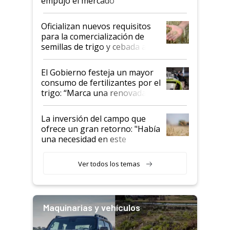
empujó el mercado
Oficializan nuevos requisitos
para la comercialización de
semillas de trigo y cebada a
granel
El Gobierno festeja un mayor
consumo de fertilizantes por el
trigo: “Marca una renovada
confianza de los productores”
La inversión del campo que
ofrece un gran retorno: "Había
una necesidad en este
segmento"
Ver todos los temas
Maquinarias y vehículos