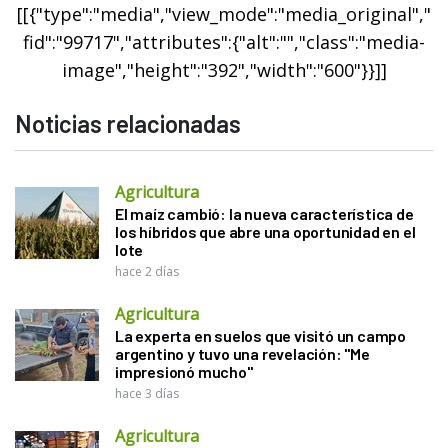
[[{"type":"media","view_mode":"media_original","
fid":"99717","attributes":{"alt":"","class":"media-
image","height":"392","width":"600"}}]]
Noticias relacionadas
Agricultura
El maíz cambió: la nueva característica de
los híbridos que abre una oportunidad en el
lote
hace 2 días
Agricultura
La experta en suelos que visitó un campo
argentino y tuvo una revelación: "Me
impresionó mucho"
hace 3 días
Agricultura