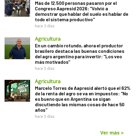
Más de 12.500 personas pasaron por el
Congreso Aapresid 2026: "Volvió a
demostrar que hablar del suelo es hablar de
todo el sistema productivo"
hace 3 días
Agricultura
En un cambio rotundo, ahora el productor
brasilero destaca las buenas condiciones
del agro argentino para invertir: "Los veo
más motivados"
hace 5 días
Agricultura
Marcelo Torres de Aapresid alertó que el 62%
de la renta del agro se va en impuestos: "No
es bueno que en Argentina se sigan
discutiendo las mismas cosas de hace 50
años"
hace 5 días
Ver más
>