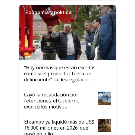
Economía y política
"Hay normas que están escritas
como si el productor fuera un
delincuente”: la desregulación llegó
al Congreso Aapresid y hasta se
habló del financiamiento al IPCVA
Cayó la recaudación por
retenciones: el Gobierno
explicó los motivos
El campo ya liquidó más de US$
16.000 millones en 2026: qué
pasó en julio