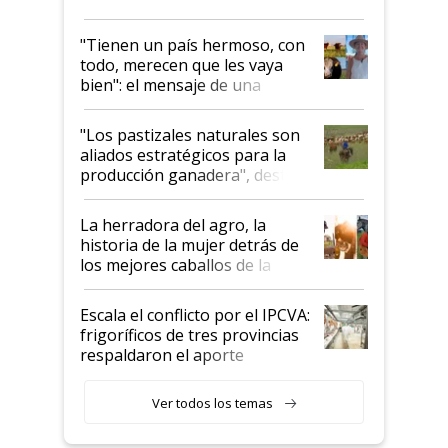
"Tienen un país hermoso, con
todo, merecen que les vaya
bien": el mensaje de una
ganadera uruguaya sobre las
oportunidades que se abren
"Los pastizales naturales son
para el agro en Argentina, con
aliados estratégicos para la
foco en la carne
producción ganadera", destaca
la iniciativa que ya reúne a 46
establecimientos en Argentina
La herradora del agro, la
historia de la mujer detrás de
los mejores caballos de la
Argentina y los mitos que
todavía hacen sufrir a estos
Escala el conflicto por el IPCVA:
animales: "Mientras me
frigoríficos de tres provincias
descalificaban, yo seguí
respaldaron el aporte
haciendo currículum"
obligatorio
Ver todos los temas