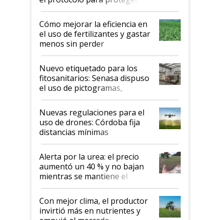
propiedad intelectual
Cómo mejorar la eficiencia en
el uso de fertilizantes y gastar
menos sin perder
productividad en la campaña
fina
Nuevo etiquetado para los
fitosanitarios: Senasa dispuso
el uso de pictogramas,
palabras de advertencia e
indicaciones
Nuevas regulaciones para el
uso de drones: Córdoba fija
distancias mínimas
Alerta por la urea: el precio
aumentó un 40 % y no bajan
mientras se mantiene el
conflicto en Medio Oriente
Con mejor clima, el productor
invirtió más en nutrientes y