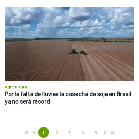
Agricultura
Por la falta de lluvias la cosecha de soja en Brasil 
ya no será récord
Previous
First
1
2
3
4
5
«
‹
›
»
(current)
Next
Last