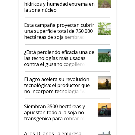
hídricos y humedad extrema en
la zona núcleo
Esta campaña proyectan cubrir
una superficie total de 750.000
hectáreas de soja sembradas
con una nueva generación de
variedades que marcan un
¿Está perdiendo eficacia una de
salto tecnológico en genética y
las tecnologías más usadas
rendimiento
contra el gusano cogollero? El
desafío de una tecnología clave
El agro acelera su revolución
tecnológica: el productor que
no incorpore tecnología "va a
perder el tren"
Siembran 3500 hectáreas y
apuestan todo a la soja no
transgénica para cobrar más
por tonelada: compraron un
semillero
A los 10 años, la empresa