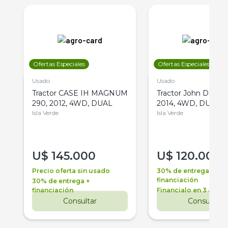
Ofertas Especiales
Ofertas Especiales
Usado
Usado
Tractor CASE IH MAGNUM
Tractor John Deere 
290, 2012, 4WD, DUAL
2014, 4WD, DUAL
Isla Verde
Isla Verde
U$
145.000
U$
120.000
Precio oferta sin usado
30% de entrega +
financiación
30% de entrega +
financiación
Financialo en 3 años
Consultar
Consultar