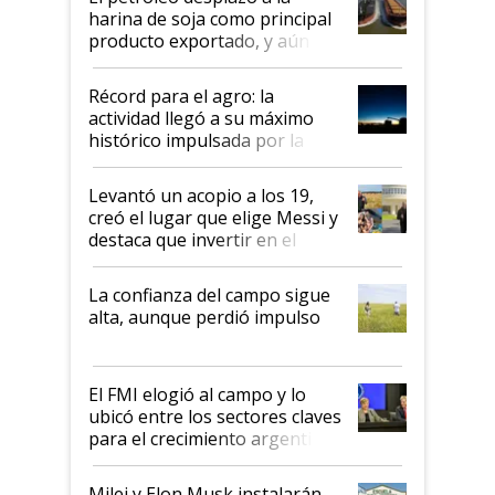
harina de soja como principal
producto exportado, y aún así
el agro aportó casi seis de cada
diez dólares y sostuvo el
Récord para el agro: la
liderazgo en un semestre
actividad llegó a su máximo
récord
histórico impulsada por la
cosecha y las exportaciones
Levantó un acopio a los 19,
creó el lugar que elige Messi y
destaca que invertir en el
kirchnerismo era como "darle
plata a un hijo para droga":
La confianza del campo sigue
Juan Félix Rossetti, el libertario
alta, aunque perdió impulso
que de una dura crisis salió
más fuerte y apuesta al cambio
de Milei
El FMI elogió al campo y lo
ubicó entre los sectores claves
para el crecimiento argentino
Milei y Elon Musk instalarán