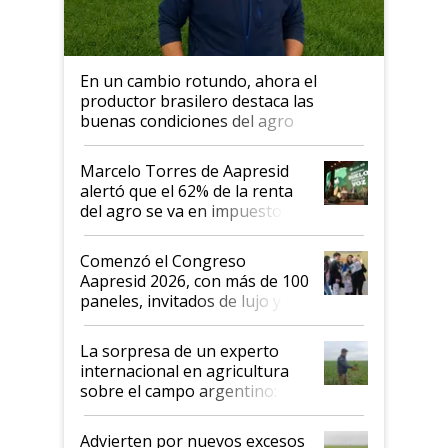
En un cambio rotundo, ahora el
productor brasilero destaca las
buenas condiciones del agro
argentino para invertir: "Los veo
más motivados"
Marcelo Torres de Aapresid
alertó que el 62% de la renta
del agro se va en impuestos:
"No es bueno que en
Argentina se sigan discutiendo
Comenzó el Congreso
las mismas cosas de hace 50
Aapresid 2026, con más de 100
años"
paneles, invitados de lujo y
todas las tendencias
La sorpresa de un experto
internacional en agricultura
sobre el campo argentino:
"Estoy muy impresionado"
Advierten por nuevos excesos