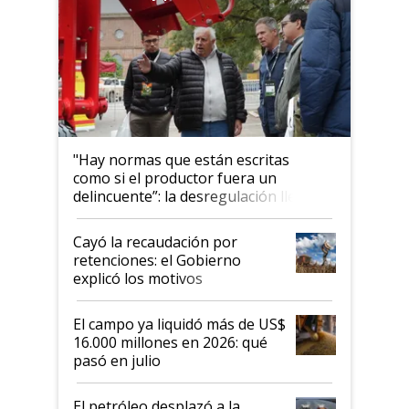
"Hay normas que están escritas
como si el productor fuera un
delincuente”: la desregulación llegó
al Congreso Aapresid y hasta se
habló del financiamiento al IPCVA
Cayó la recaudación por
retenciones: el Gobierno
explicó los motivos
El campo ya liquidó más de US$
16.000 millones en 2026: qué
pasó en julio
El petróleo desplazó a la