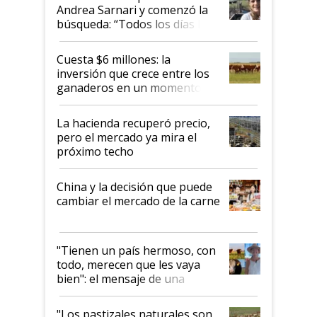
Andrea Sarnari y comenzó la
búsqueda: “Todos los días le
toca a algún productor”
Cuesta $6 millones: la
inversión que crece entre los
ganaderos en un momento
histórico para la actividad
La hacienda recuperó precio,
pero el mercado ya mira el
próximo techo
China y la decisión que puede
cambiar el mercado de la carne
"Tienen un país hermoso, con
todo, merecen que les vaya
bien": el mensaje de una
ganadera uruguaya sobre las
oportunidades que se abren
"Los pastizales naturales son