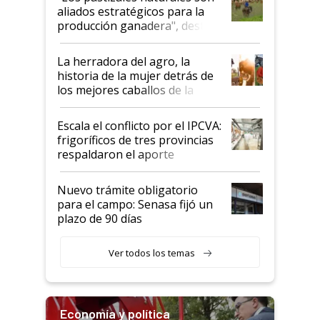
para el agro en Argentina, con
aliados estratégicos para la
foco en la carne
producción ganadera", destaca
la iniciativa que ya reúne a 46
establecimientos en Argentina
La herradora del agro, la
historia de la mujer detrás de
los mejores caballos de la
Argentina y los mitos que
todavía hacen sufrir a estos
Escala el conflicto por el IPCVA:
animales: "Mientras me
frigoríficos de tres provincias
descalificaban, yo seguí
respaldaron el aporte
haciendo currículum"
obligatorio
Nuevo trámite obligatorio
para el campo: Senasa fijó un
plazo de 90 días
Ver todos los temas
Economía y política