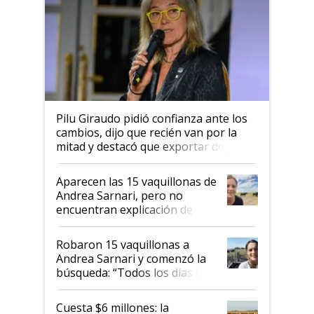
Pilu Giraudo pidió confianza ante los
cambios, dijo que recién van por la
mitad y destacó que exportar dejó de
ser "para unos pocos": "Tenemos un
mandato muy claro del gobierno
Aparecen las 15 vaquillonas de
nacional"
Andrea Sarnari, pero no
encuentran explicación de
cómo llegaron allí
Robaron 15 vaquillonas a
Andrea Sarnari y comenzó la
búsqueda: “Todos los días le
toca a algún productor”
Cuesta $6 millones: la