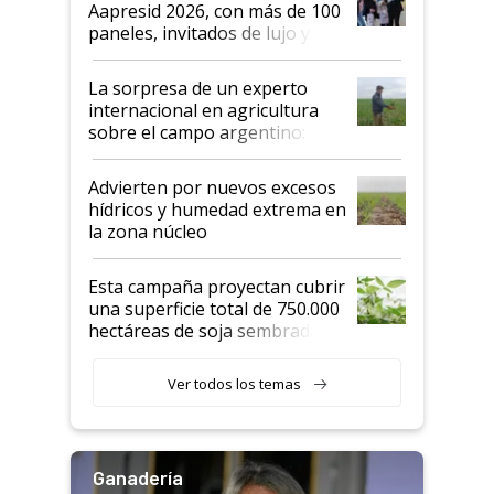
Aapresid 2026, con más de 100
años"
paneles, invitados de lujo y
todas las tendencias
La sorpresa de un experto
internacional en agricultura
sobre el campo argentino:
"Estoy muy impresionado"
Advierten por nuevos excesos
hídricos y humedad extrema en
la zona núcleo
Esta campaña proyectan cubrir
una superficie total de 750.000
hectáreas de soja sembradas
con una nueva generación de
variedades que marcan un
Ver todos los temas
salto tecnológico en genética y
rendimiento
Ganadería