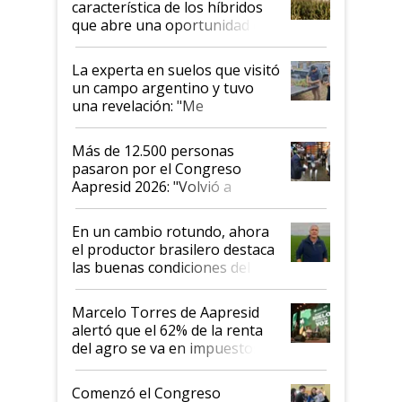
característica de los híbridos
que abre una oportunidad en
el lote
La experta en suelos que visitó
un campo argentino y tuvo
una revelación: "Me
impresionó mucho"
Más de 12.500 personas
pasaron por el Congreso
Aapresid 2026: "Volvió a
demostrar que hablar del
suelo es hablar de todo el
En un cambio rotundo, ahora
sistema productivo"
el productor brasilero destaca
las buenas condiciones del
agro argentino para invertir:
"Los veo más motivados"
Marcelo Torres de Aapresid
alertó que el 62% de la renta
del agro se va en impuestos:
"No es bueno que en
Argentina se sigan discutiendo
Comenzó el Congreso
las mismas cosas de hace 50