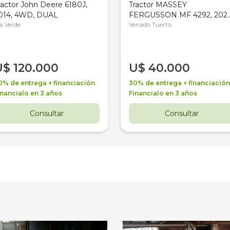
ractor John Deere 6180J,
Tractor MASSEY
014, 4WD, DUAL
FERGUSSON MF 4292, 2020
la Verde
4WD, PATON
Venado Tuerto
U$
120.000
U$
40.000
0% de entrega + financiación
30% de entrega + financiación
inancialo en 3 años
Financialo en 3 años
Consultar
Consultar