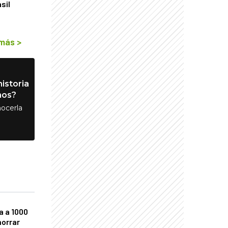
sil
 más
>
istoria
nos?
ocerla
a a 1000
horrar