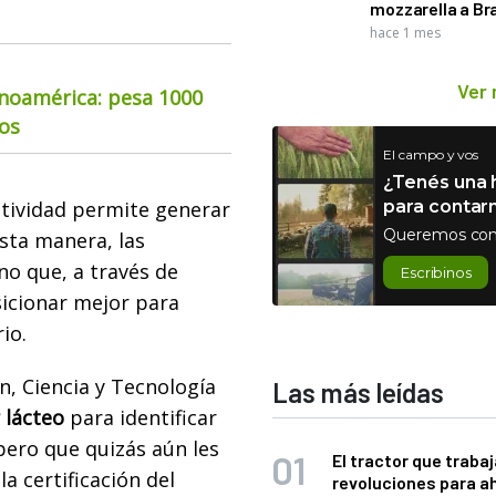
mozzarella a Bra
hace 1 mes
Ver
inoamérica: pesa 1000
ios
El campo y vos
¿Tenés una h
atividad permite generar
para contar
Queremos con
esta manera, las
no que, a través de
Escribinos
icionar mejor para
io.
n, Ciencia y Tecnología
Las más leídas
r lácteo
para identificar
ero que quizás aún les
El tractor que trabaj
la certificación del
revoluciones para a