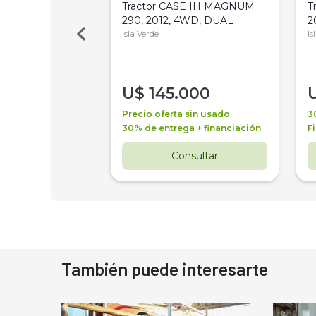
a Metalfor 7040,
Tractor CASE IH MAGNUM
T
Bot 32 Mts
290, 2012, 4WD, DUAL
2
Isla Verde
Is
000
U$
145.000
a + financiación
Precio oferta sin usado
3
 4 años
30% de entrega + financiación
F
nsultar
Consultar
También puede interesarte