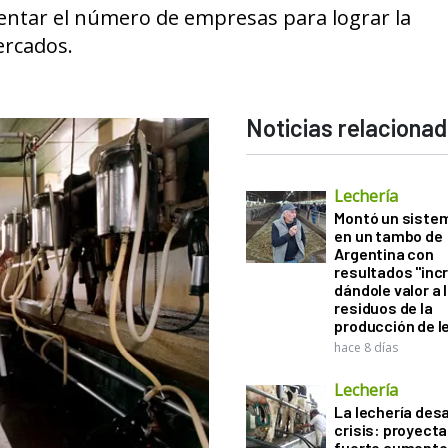
mentar el número de empresas para lograr la
ercados.
Noticias relaciona
Lechería
Montó un sistem
en un tambo de
Argentina con
resultados "incr
dándole valor a 
residuos de la
producción de l
hace 8 días
Lechería
La lechería desa
crisis: proyect
fuerte aumento 