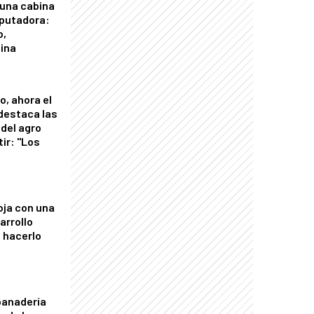
 una cabina
putadora:
o,
tina
o, ahora el
 destaca las
del agro
tir: "Los
"
oja con una
arrollo
 hacerlo
panadería