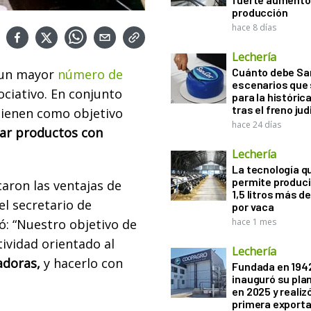
producción
hace 8 días
Lechería
Cuánto debe San
 un mayor
número de
escenarios que 
ociativo. En conjunto
para la históric
tras el freno jud
 tienen como objetivo
hace 24 días
ar productos con
Lechería
La tecnología q
permite produci
aron las ventajas de
1,5 litros más d
el secretario de
por vaca
: “Nuestro objetivo de
hace 1 mes
ividad orientado al
Lechería
doras,
y hacerlo con
Fundada en 194
inauguró su pla
en 2025 y realiz
primera exporta