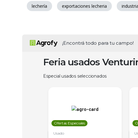
lechería
exportaciones lecheria
industri
¡Encontrá todo para tu campo!
Feria usados Ventur
Especial usados seleccionados
les
Ofertas Especiales
O
Usado
U