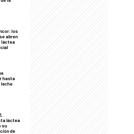
cor: los
se abren
a láctea
icial
ue
r hasta
e leche
2,
nta láctea
ó su
ción de