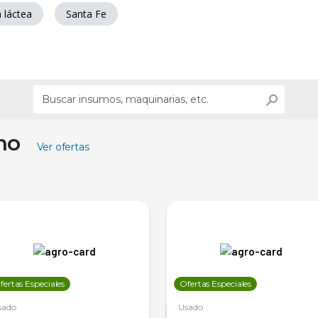
a láctea
Santa Fe
ino
Ver ofertas
fertas Especiales
Ofertas Especiales
sado
Usado