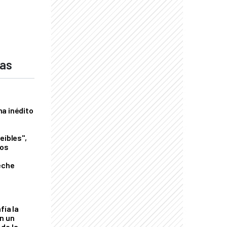
das
a inédito
eíbles",
los
eche
fía la
an un
de la