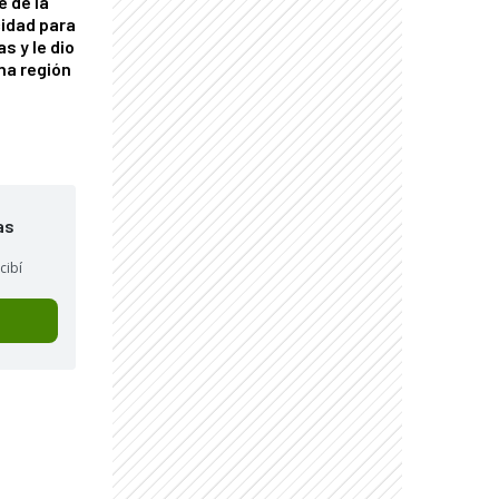
e de la
idad para
s y le dio
una región
as
cibí