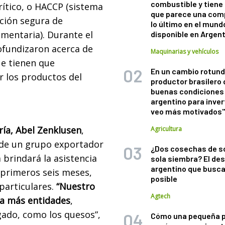
combustible y tiene
rítico, o HACCP (sistema
que parece una com
ción segura de
lo último en el mund
imentaria). Durante el
disponible en Argen
ofundizaron acerca de
Maquinarias y vehículos
e tienen que
En un cambio rotund
 los productos del
productor brasilero
buenas condiciones 
argentino para inver
veo más motivados
ería, Abel Zenklusen
,
Agricultura
de un grupo exportador
¿Dos cosechas de s
 brindará la asistencia
sola siembra? El des
argentino que busca
 primeros seis meses,
posible
articulares.
“Nuestro
Agtech
 a más entidades
,
gado, como los quesos”,
Cómo una pequeña 