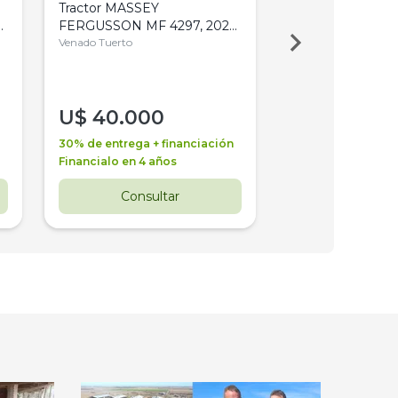
Tractor MASSEY
Tractor AGCO ALL
,
FERGUSSON MF 4297, 2020,
2003, 4WD, PA
4WD, PATON
Venado Tuerto
Venado Tuerto
U$
40.000
U$
30.000
30% de entrega + financiación
30% de entrega + 
Financialo en 4 años
Financialo en 3 a
Consultar
Consul