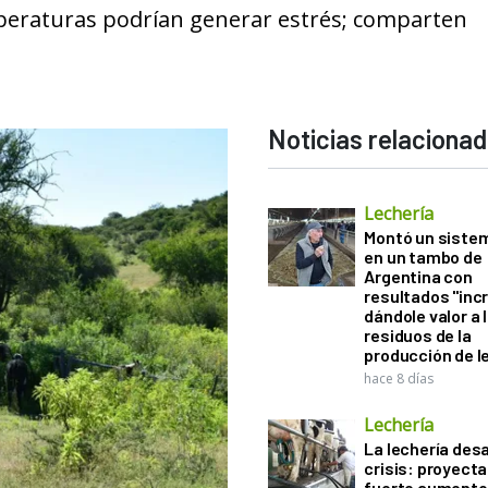
mperaturas podrían generar estrés; comparten
Noticias relaciona
Lechería
Montó un sistem
en un tambo de
Argentina con
resultados "incr
dándole valor a 
residuos de la
producción de l
hace 8 días
Lechería
La lechería desa
crisis: proyect
fuerte aumento 