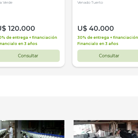
la Verde
4WD, PATON
Venado Tuerto
U$
120.000
U$
40.000
0% de entrega + financiación
30% de entrega + financiación
inancialo en 3 años
Financialo en 3 años
Consultar
Consultar