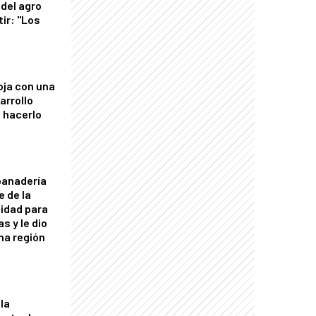
del agro
tir: "Los
"
oja con una
arrollo
 hacerlo
panadería
e de la
idad para
s y le dio
una región
la