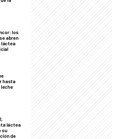
cor: los
se abren
a láctea
icial
ue
r hasta
e leche
2,
nta láctea
ó su
ción de