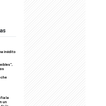
das
a inédito
eíbles",
los
eche
fía la
an un
de la