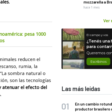
ales.
mozzarella a Bra
hace 1 mes
Ver
inoamérica: pesa 1000
El campo y vos
ios
¿Tenés una h
para contar
Queremos con
animales reducen el
Escribinos
scanso, rumia, la
 “La sombra natural o
ción, son las tecnologías
y atenuar el efecto del
Las más leídas
A.
En un cambio rotund
productor brasilero