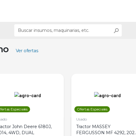
ino
Ver ofertas
fertas Especiales
Ofertas Especiales
sado
Usado
ractor John Deere 6180J,
Tractor MASSEY
014, 4WD, DUAL
FERGUSSON MF 4292, 2020