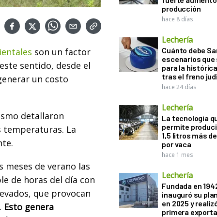
producción
hace 8 días
Lechería
Cuánto debe San
entales
son un factor
escenarios que 
este sentido, desde el
para la históric
tras el freno jud
generar un costo
hace 24 días
Lechería
nismo detallaron
La tecnología q
permite produci
s temperaturas. La
1,5 litros más d
te.
por vaca
hace 1 mes
os meses de verano las
Lechería
le de horas del día con
Fundada en 194
levados, que provocan
inauguró su pla
en 2025 y realiz
.
Esto genera
primera exporta