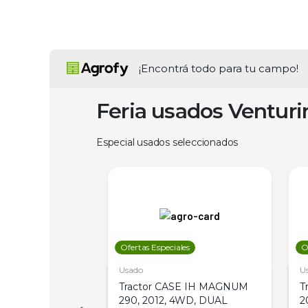
¡Encontrá todo para tu campo!
Feria usados Ventur
Especial usados seleccionados
les
Ofertas Especiales
O
Usado
U
a Metalfor 7040,
Tractor CASE IH MAGNUM
T
Bot 32 Mts
290, 2012, 4WD, DUAL
2