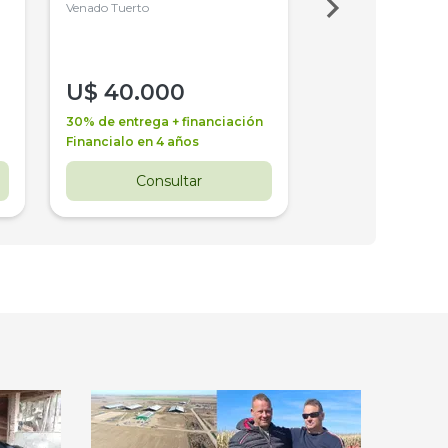
4WD, PATON
Venado Tuerto
Venado Tuerto
U$
40.000
U$
30.000
30% de entrega + financiación
30% de entrega + 
Financialo en 4 años
Financialo en 3 a
Consultar
Consul