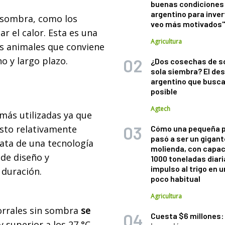
buenas condiciones 
argentino para inver
 sombra, como los
veo más motivados
r el calor. Esta es una
Agricultura
os animales que conviene
o y largo plazo.
¿Dos cosechas de s
sola siembra? El des
argentino que busca
posible
Agtech
 más utilizadas ya que
sto relativamente
Cómo una pequeña 
pasó a ser un gigant
ata de una tecnología
molienda, con capac
 de diseño y
1000 toneladas diaria
impulso al trigo en 
 duración.
poco habitual
Agricultura
orrales sin sombra
se
Cuesta $6 millones: 
 superior a los 27 °C