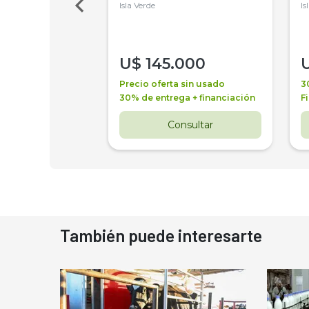
Isla Verde
Is
000
U$
145.000
a + financiación
Precio oferta sin usado
3
 4 años
30% de entrega + financiación
F
nsultar
Consultar
También puede interesarte