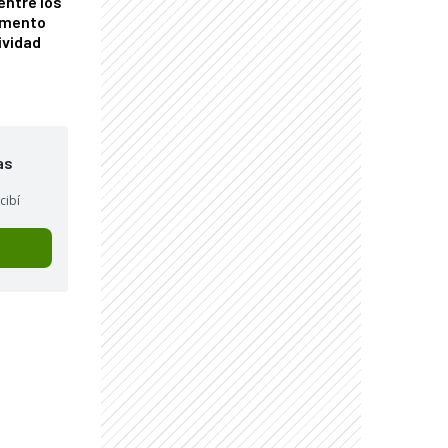
entre los
omento
ividad
as
cibí