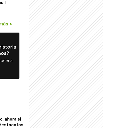
sil
 más
>
istoria
nos?
ocerla
o, ahora el
 destaca las