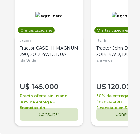
Ofertas Especiales
Ofertas Especiales
Usado
Usado
Tractor CASE IH MAGNUM
Tractor John Deere 
290, 2012, 4WD, DUAL
2014, 4WD, DUAL
Isla Verde
Isla Verde
U$
145.000
U$
120.000
Precio oferta sin usado
30% de entrega +
financiación
30% de entrega +
financiación
Financialo en 3 años
Consultar
Consultar