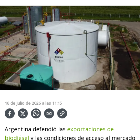
16
de
Julio
de
2026
a las
11:15
Argentina defendió las
exportaciones de
biodiésel
y las condiciones de acceso al mercado