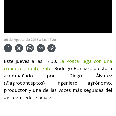
06
de
Agosto
de
2026
a las
17:20
Este jueves a las 17.30,
La Posta llega con una
conducción diferente
: Rodrigo Bonazzola estará
acompañado por Diego Álvarez
(@agroconceptos), ingeniero agrónomo,
productor y una de las voces más seguidas del
agro en redes sociales.