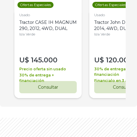
Ofertas Especiales
Ofertas Especiales
Usado
Usado
Tractor CASE IH MAGNUM
Tractor John Deere 
290, 2012, 4WD, DUAL
2014, 4WD, DUAL
Isla Verde
Isla Verde
U$
145.000
U$
120.000
Precio oferta sin usado
30% de entrega +
financiación
30% de entrega +
financiación
Financialo en 3 años
Consultar
Consultar