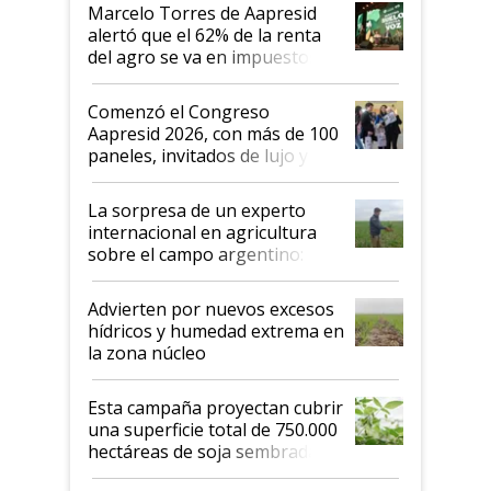
más motivados"
Marcelo Torres de Aapresid
alertó que el 62% de la renta
del agro se va en impuestos:
"No es bueno que en
Argentina se sigan discutiendo
Comenzó el Congreso
las mismas cosas de hace 50
Aapresid 2026, con más de 100
años"
paneles, invitados de lujo y
todas las tendencias
La sorpresa de un experto
internacional en agricultura
sobre el campo argentino:
"Estoy muy impresionado"
Advierten por nuevos excesos
hídricos y humedad extrema en
la zona núcleo
Esta campaña proyectan cubrir
una superficie total de 750.000
hectáreas de soja sembradas
con una nueva generación de