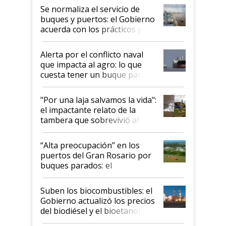
Se normaliza el servicio de
buques y puertos: el Gobierno
acuerda con los prácticos y
suspende el decreto de
desregulación
Alerta por el conflicto naval
que impacta al agro: lo que
cuesta tener un buque parado
y el peligro de que Argentina
pase a ser "país sucio"
"Por una laja salvamos la vida":
el impactante relato de la
tambera que sobrevivió al
tornado
“Alta preocupación” en los
puertos del Gran Rosario por
buques parados: el
funcionamiento de las
exportadoras en tensión tras
Suben los biocombustibles: el
la medida de fuerza de los
Gobierno actualizó los precios
prácticos
del biodiésel y el bioetanol