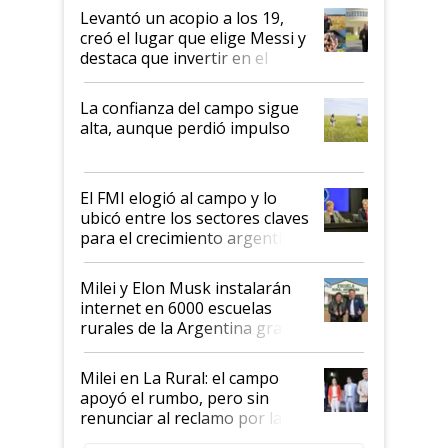
Levantó un acopio a los 19,
creó el lugar que elige Messi y
destaca que invertir en el
kirchnerismo era como "darle
plata a un hijo para droga":
La confianza del campo sigue
Juan Félix Rossetti, el libertario
alta, aunque perdió impulso
que de una dura crisis salió
más fuerte y apuesta al cambio
de Milei
El FMI elogió al campo y lo
ubicó entre los sectores claves
para el crecimiento argentino
Milei y Elon Musk instalarán
internet en 6000 escuelas
rurales de la Argentina gracias
a un acuerdo con Starlink
Milei en La Rural: el campo
apoyó el rumbo, pero sin
renunciar al reclamo por las
retenciones