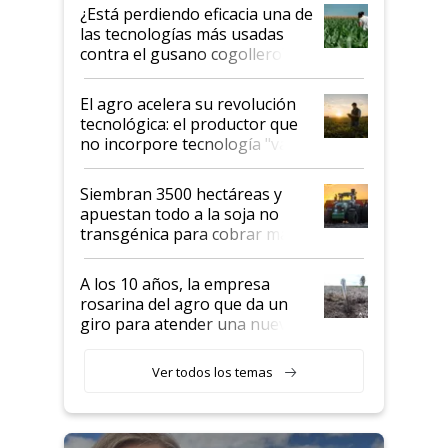
variedades que marcan un
¿Está perdiendo eficacia una de
salto tecnológico en genética y
las tecnologías más usadas
rendimiento
contra el gusano cogollero? El
desafío de una tecnología clave
El agro acelera su revolución
tecnológica: el productor que
no incorpore tecnología "va a
perder el tren"
Siembran 3500 hectáreas y
apuestan todo a la soja no
transgénica para cobrar más
por tonelada: compraron un
semillero
A los 10 años, la empresa
rosarina del agro que da un
giro para atender una nueva
etapa en el agro
Ver todos los temas