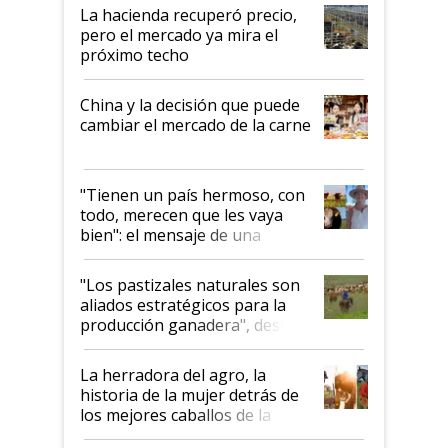
La hacienda recuperó precio,
pero el mercado ya mira el
próximo techo
China y la decisión que puede
cambiar el mercado de la carne
"Tienen un país hermoso, con
todo, merecen que les vaya
bien": el mensaje de una
ganadera uruguaya sobre las
oportunidades que se abren
"Los pastizales naturales son
para el agro en Argentina, con
aliados estratégicos para la
foco en la carne
producción ganadera", destaca
la iniciativa que ya reúne a 46
establecimientos en Argentina
La herradora del agro, la
historia de la mujer detrás de
los mejores caballos de la
Argentina y los mitos que