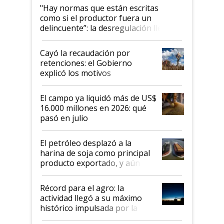
"Hay normas que están escritas
como si el productor fuera un
delincuente”: la desregulación llegó
al Congreso Aapresid y hasta se
habló del financiamiento al IPCVA
Cayó la recaudación por
retenciones: el Gobierno
explicó los motivos
El campo ya liquidó más de US$
16.000 millones en 2026: qué
pasó en julio
El petróleo desplazó a la
harina de soja como principal
producto exportado, y aún así
el agro aportó casi seis de cada
diez dólares y sostuvo el
Récord para el agro: la
liderazgo en un semestre
actividad llegó a su máximo
récord
histórico impulsada por la
cosecha y las exportaciones