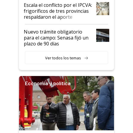
todavía hacen sufrir a estos
Escala el conflicto por el IPCVA:
animales: "Mientras me
frigoríficos de tres provincias
descalificaban, yo seguí
respaldaron el aporte
haciendo currículum"
obligatorio
Nuevo trámite obligatorio
para el campo: Senasa fijó un
plazo de 90 días
Ver todos los temas
Economía y política