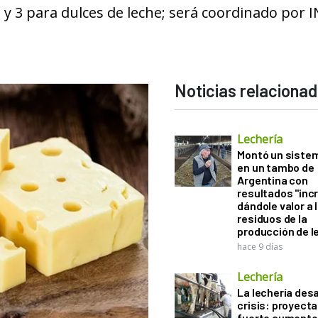
y 3 para dulces de leche; será coordinado por I
Noticias relaciona
Lechería
Montó un sistem
en un tambo de
Argentina con
resultados "incr
dándole valor a 
residuos de la
producción de l
hace 9 días
Lechería
La lechería desa
crisis: proyect
fuerte aumento 