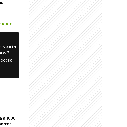
sil
 más
>
istoria
nos?
ocerla
a a 1000
horrar