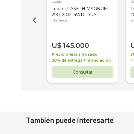
Usado
U
a Metalfor 7040,
Tractor CASE IH MAGNUM
T
Bot 32 Mts
290, 2012, 4WD, DUAL
2
Isla Verde
Is
000
U$
145.000
a + financiación
Precio oferta sin usado
3
 4 años
30% de entrega + financiación
F
nsultar
Consultar
También puede interesarte