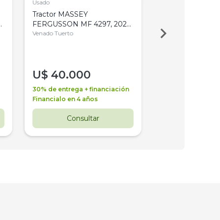
Usado
Usado
Tractor MASSEY
Tractor AGCO ALL
,
FERGUSSON MF 4297, 2020,
2003, 4WD, PA
4WD, PATON
Venado Tuerto
Venado Tuerto
U$
40.000
U$
30.000
30% de entrega + financiación
30% de entrega + 
Financialo en 4 años
Financialo en 3 a
Consultar
Consul