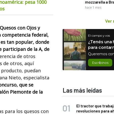
inoamérica: pesa 1000
mozzarella a Bra
hace 1 mes
ios
Ver
 Quesos con Ojos y
a competencia federal,
El campo y vos
 es tan popular, donde
¿Tenés una h
para contar
 participan de la A, de
Queremos con
erencia de otros
s de otros, aquí
Escribinos
 producto, puedan
ana Nieto, especialista
oncurso, que se
Las más leídas
Salón Piemonte de la
El tractor que trabaj
ías para los quesos con
revoluciones para a