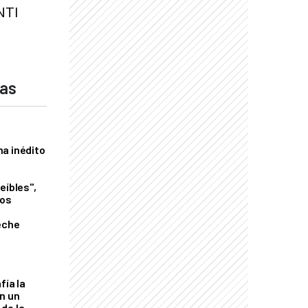
NTI
das
a inédito
eíbles",
los
eche
fía la
an un
de la