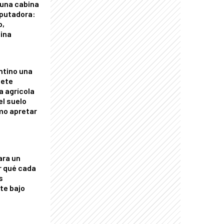
 una cabina
putadora:
o,
tina
ntino una
mete
a agrícola
el suelo
mo apretar
ara un
r qué cada
s
nte bajo