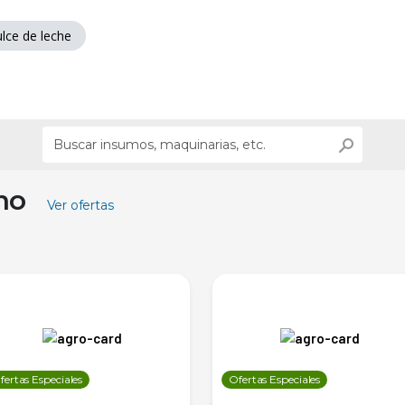
ulce de leche
ino
Ver ofertas
fertas Especiales
Ofertas Especiales