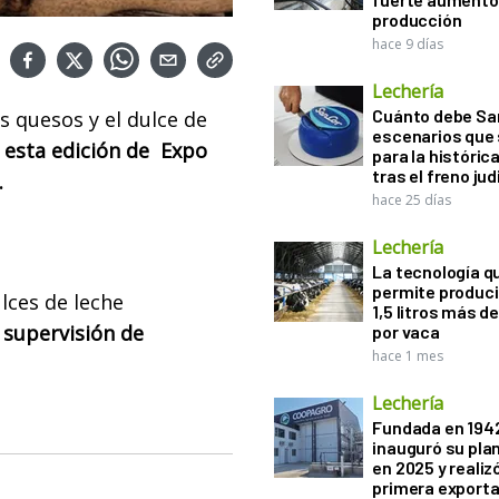
producción
hace 9 días
Lechería
Cuánto debe San
s quesos y el dulce de
escenarios que 
 esta edición de Expo
para la históric
tras el freno jud
.
hace 25 días
Lechería
La tecnología q
permite produci
lces de leche
1,5 litros más d
 supervisión de
por vaca
hace 1 mes
Lechería
Fundada en 194
inauguró su pla
en 2025 y realiz
primera exporta