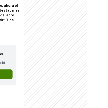
o, ahora el
 destaca las
del agro
tir: "Los
"
as
cibí