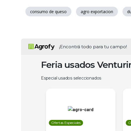
consumo de queso
agro exportacion
d
¡Encontrá todo para tu campo!
Feria usados Ventur
Especial usados seleccionados
les
Ofertas Especiales
O