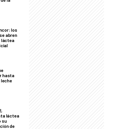
cor: los
se abren
a láctea
icial
ue
r hasta
e leche
2,
nta láctea
ó su
ción de