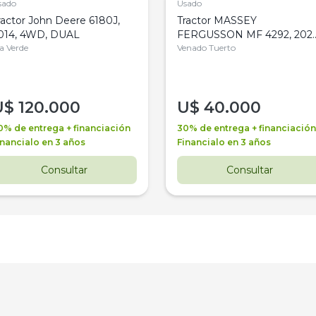
sado
Usado
ractor John Deere 6180J,
Tractor MASSEY
014, 4WD, DUAL
FERGUSSON MF 4292, 2020
la Verde
4WD, PATON
Venado Tuerto
U$
120.000
U$
40.000
0% de entrega + financiación
30% de entrega + financiación
inancialo en 3 años
Financialo en 3 años
Consultar
Consultar