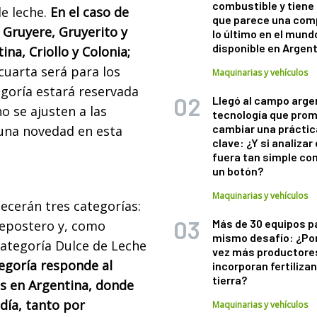
combustible y tiene
de leche.
En el caso de
que parece una com
 Gruyere, Gruyerito y
lo último en el mund
disponible en Argen
na, Criollo y Colonia;
 cuarta será para los
Maquinarias y vehículos
goría estará reservada
Llegó al campo arge
o se ajusten a las
tecnología que pro
cambiar una práctic
 una novedad en esta
clave: ¿Y si analizar 
fuera tan simple co
un botón?
Maquinarias y vehículos
lecerán tres categorías:
Más de 30 equipos p
Repostero y, como
mismo desafío: ¿Po
categoría Dulce de Leche
vez más productore
tegoría responde al
incorporan fertiliza
tierra?
es en Argentina, donde
 día, tanto por
Maquinarias y vehículos