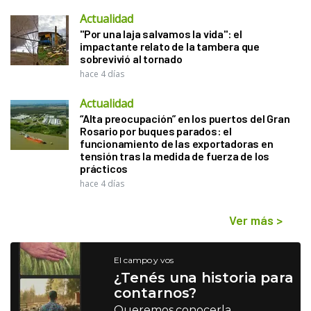
Actualidad
"Por una laja salvamos la vida": el
impactante relato de la tambera que
sobrevivió al tornado
hace 4 días
Actualidad
“Alta preocupación” en los puertos del Gran
Rosario por buques parados: el
funcionamiento de las exportadoras en
tensión tras la medida de fuerza de los
prácticos
hace 4 días
Ver más
>
El campo y vos
¿Tenés una historia para
contarnos?
Queremos conocerla