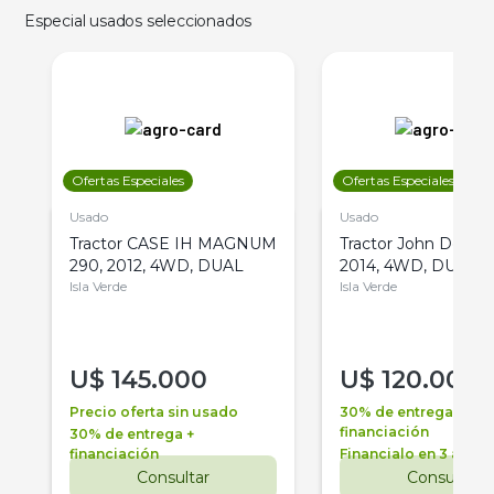
Especial usados seleccionados
Ofertas Especiales
Ofertas Especiales
Usado
Usado
Tractor CASE IH MAGNUM
Tractor John Deere 
290, 2012, 4WD, DUAL
2014, 4WD, DUAL
Isla Verde
Isla Verde
U$
145.000
U$
120.000
Precio oferta sin usado
30% de entrega +
financiación
30% de entrega +
financiación
Financialo en 3 años
Consultar
Consultar