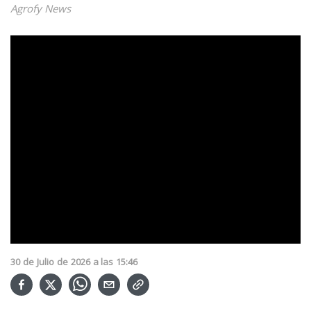
Agrofy News
30
de
Julio
de
2026
a las
15:46