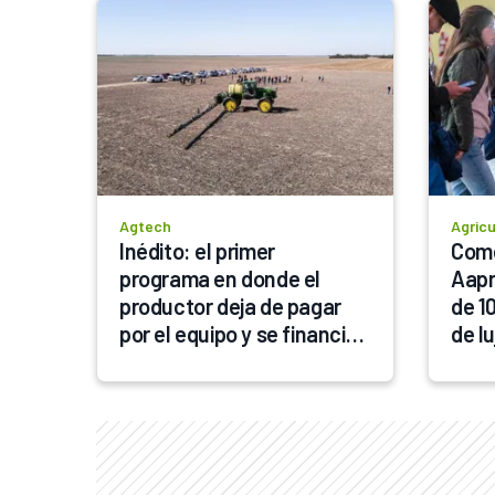
Agtech
Agricu
Inédito: el primer 
Come
programa en donde el 
Aapr
productor deja de pagar 
de 10
por el equipo y se financia 
de lu
con las hectáreas 
tend
aplicadas