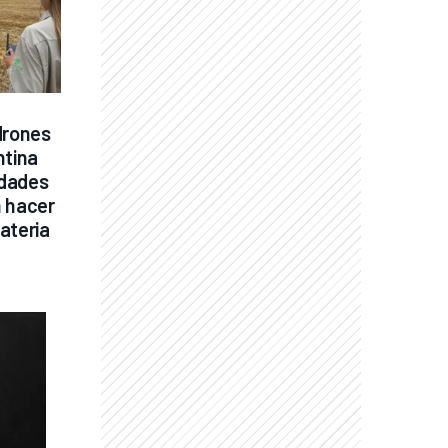
drones 
tina 
dades 
 hacer 
ateria