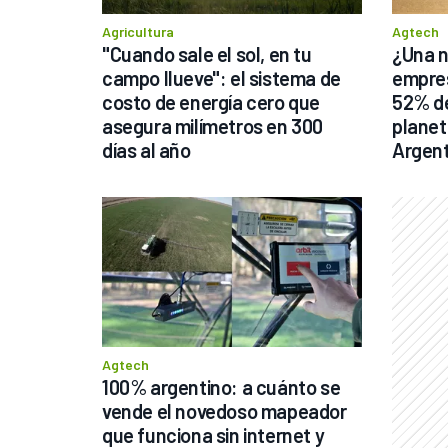
Agricultura
Agtech
"Cuando sale el sol, en tu 
¿Una n
campo llueve": el sistema de 
empres
costo de energía cero que 
52% de 
asegura milímetros en 300 
planet
días al año
Argent
Agtech
100% argentino: a cuánto se 
vende el novedoso mapeador 
que funciona sin internet y 