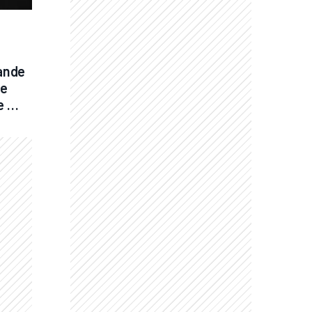
ande 
e 
 
en 