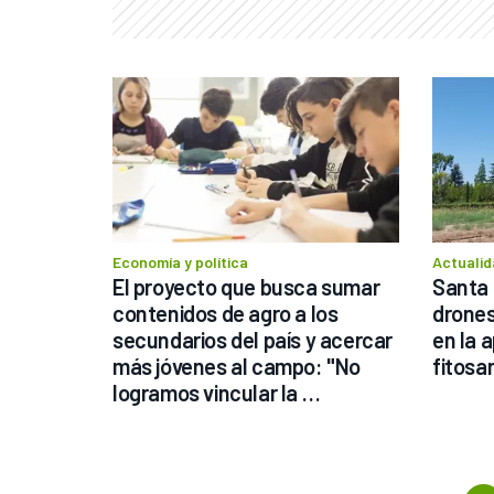
Economía y política
Actualid
El proyecto que busca sumar 
Santa 
contenidos de agro a los 
drones 
secundarios del país y acercar 
en la a
más jóvenes al campo: "No 
fitosa
logramos vincular la 
educación con el mundo 
productivo"