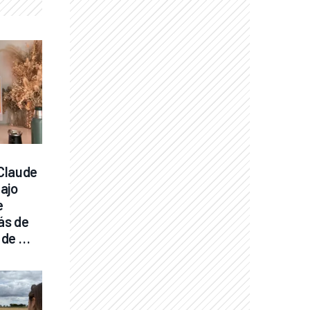
Claude 
ajo 
 
s de 
de 