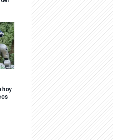
 hoy 
os 