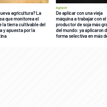
Agtech
ueva agricultura? La 
De aplicar con una vieja 
a que monitorea el 
máquina a trabajar con el 
la tierra cultivable del 
productor de soja más gr
a y apuesta por la 
del mundo: ya aplicaron d
ina
forma selectiva en más de
1.000.000 de hectáreas y 
740.000 hectáreas no se 
aplicó ni una gota de 
agroquímicos