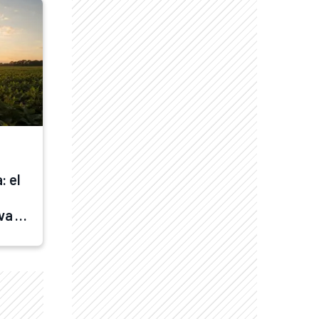
 el 
a a 