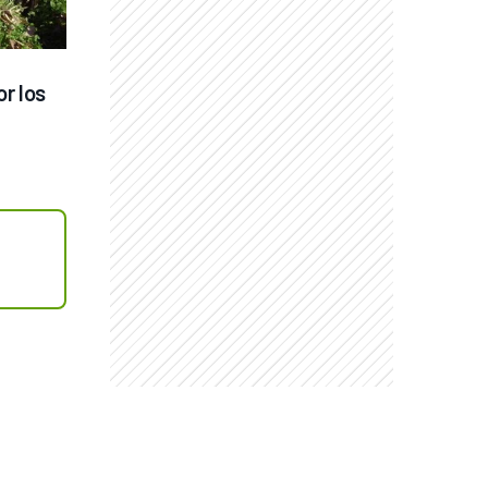
r los 