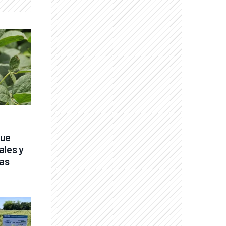
ue 
les y 
as 