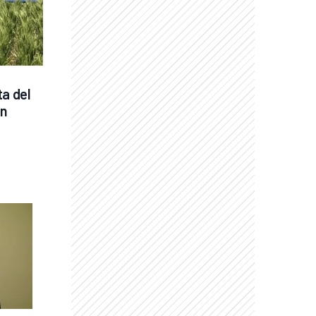
a del 
n 
M