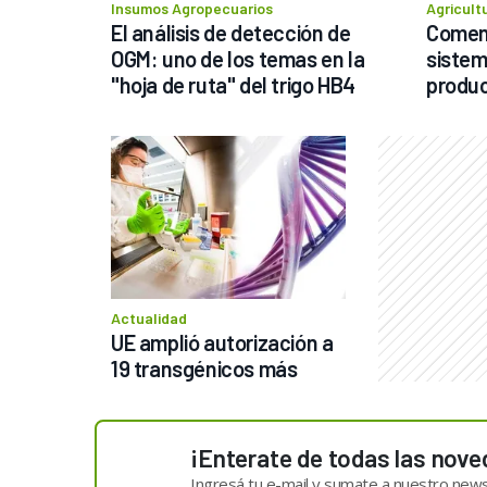
Insumos Agropecuarios
Agricult
El análisis de detección de 
Comenz
OGM: uno de los temas en la 
sistem
"hoja de ruta" del trigo HB4
produc
Actualidad
UE amplió autorización a 
19 transgénicos más
¡Enterate de todas las nove
Ingresá tu e-mail y sumate a nuestro news