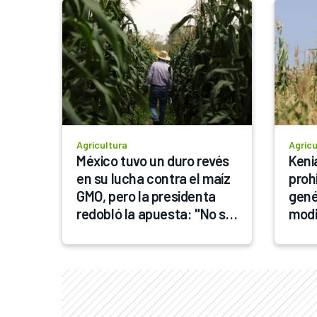
Agricultura
Agricu
México tuvo un duro revés 
Kenia
en su lucha contra el maíz 
prohi
GMO, pero la presidenta 
gené
redobló la apuesta: "No se 
modi
puede sembrar maíz 
transgénico"