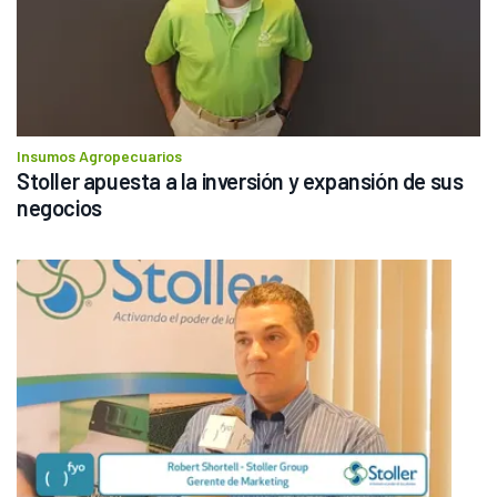
Insumos Agropecuarios
Stoller apuesta a la inversión y expansión de sus 
negocios 