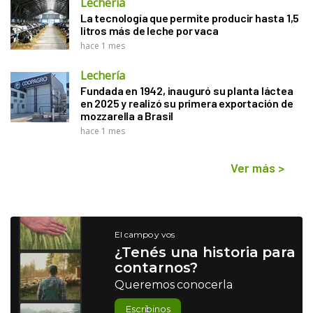
Lechería
La tecnología que permite producir hasta 1,5
litros más de leche por vaca
hace 1 mes
Lechería
Fundada en 1942, inauguró su planta láctea
en 2025 y realizó su primera exportación de
mozzarella a Brasil
hace 1 mes
Ver más
>
El campo y vos
¿Tenés una historia para
contarnos?
Queremos conocerla
Escribinos