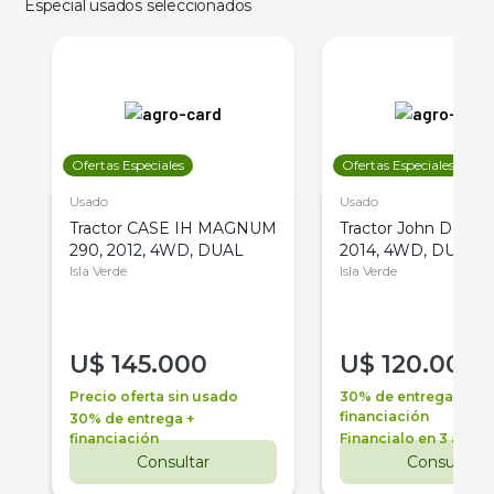
Especial usados seleccionados
Ofertas Especiales
Ofertas Especiales
Usado
Usado
Tractor CASE IH MAGNUM
Tractor John Deere 
290, 2012, 4WD, DUAL
2014, 4WD, DUAL
Isla Verde
Isla Verde
U$
145.000
U$
120.000
Precio oferta sin usado
30% de entrega +
financiación
30% de entrega +
financiación
Financialo en 3 años
Consultar
Consultar