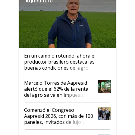
Agricultura
En un cambio rotundo, ahora el
productor brasilero destaca las
buenas condiciones del agro
argentino para invertir: "Los veo
más motivados"
Marcelo Torres de Aapresid
alertó que el 62% de la renta
del agro se va en impuestos:
"No es bueno que en
Argentina se sigan discutiendo
Comenzó el Congreso
las mismas cosas de hace 50
Aapresid 2026, con más de 100
años"
paneles, invitados de lujo y
todas las tendencias