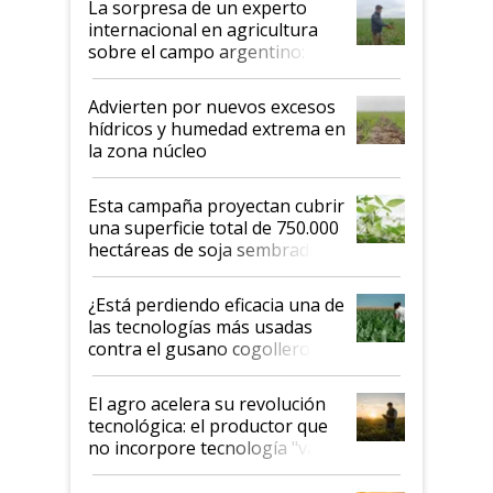
La sorpresa de un experto
internacional en agricultura
sobre el campo argentino:
"Estoy muy impresionado"
Advierten por nuevos excesos
hídricos y humedad extrema en
la zona núcleo
Esta campaña proyectan cubrir
una superficie total de 750.000
hectáreas de soja sembradas
con una nueva generación de
variedades que marcan un
¿Está perdiendo eficacia una de
salto tecnológico en genética y
las tecnologías más usadas
rendimiento
contra el gusano cogollero? El
desafío de una tecnología clave
El agro acelera su revolución
tecnológica: el productor que
no incorpore tecnología "va a
perder el tren"