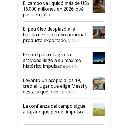
El campo ya liquidó más de US$
16.000 millones en 2026: qué
pasó en julio
El petróleo desplazó a la
harina de soja como principal
producto exportado, y aún así
el agro aportó casi seis de cada
diez dólares y sostuvo el
Récord para el agro: la
liderazgo en un semestre
actividad llegó a su máximo
récord
histórico impulsada por la
cosecha y las exportaciones
Levantó un acopio a los 19,
creó el lugar que elige Messi y
destaca que invertir en el
kirchnerismo era como "darle
plata a un hijo para droga":
La confianza del campo sigue
Juan Félix Rossetti, el libertario
alta, aunque perdió impulso
que de una dura crisis salió
más fuerte y apuesta al cambio
de Milei