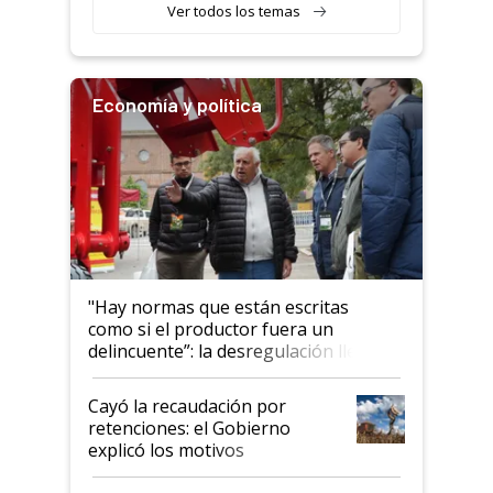
Ver todos los temas
Economía y política
"Hay normas que están escritas
como si el productor fuera un
delincuente”: la desregulación llegó
al Congreso Aapresid y hasta se
habló del financiamiento al IPCVA
Cayó la recaudación por
retenciones: el Gobierno
explicó los motivos