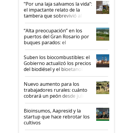
pase a ser "país sucio"
"Por una laja salvamos la vida":
el impactante relato de la
tambera que sobrevivió al
tornado
“Alta preocupación” en los
puertos del Gran Rosario por
buques parados: el
funcionamiento de las
exportadoras en tensión tras
Suben los biocombustibles: el
la medida de fuerza de los
Gobierno actualizó los precios
prácticos
del biodiésel y el bioetanol
Nuevo aumento para los
trabajadores rurales: cuánto
cobrará un peón desde julio
Bioinsumos, Aapresid y la
startup que hace rebrotar los
cultivos