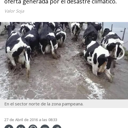
oferta generada por el desastre climático.
Valor Soja
En el sector norte de la zona pampeana.
27
de
Abril
de
2016
a las
08:33