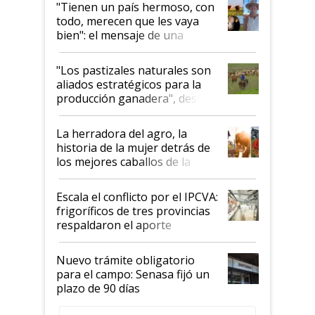
"Tienen un país hermoso, con
todo, merecen que les vaya
bien": el mensaje de una
ganadera uruguaya sobre las
oportunidades que se abren
"Los pastizales naturales son
para el agro en Argentina, con
aliados estratégicos para la
foco en la carne
producción ganadera", destaca
la iniciativa que ya reúne a 46
establecimientos en Argentina
La herradora del agro, la
historia de la mujer detrás de
los mejores caballos de la
Argentina y los mitos que
todavía hacen sufrir a estos
Escala el conflicto por el IPCVA:
animales: "Mientras me
frigoríficos de tres provincias
descalificaban, yo seguí
respaldaron el aporte
haciendo currículum"
obligatorio
Nuevo trámite obligatorio
para el campo: Senasa fijó un
plazo de 90 días