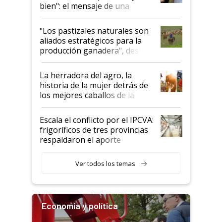
bien": el mensaje de una
ganadera uruguaya sobre las
oportunidades que se abren
"Los pastizales naturales son
para el agro en Argentina, con
aliados estratégicos para la
foco en la carne
producción ganadera", destaca
la iniciativa que ya reúne a 46
establecimientos en Argentina
La herradora del agro, la
historia de la mujer detrás de
los mejores caballos de la
Argentina y los mitos que
todavía hacen sufrir a estos
Escala el conflicto por el IPCVA:
animales: "Mientras me
frigoríficos de tres provincias
descalificaban, yo seguí
respaldaron el aporte
haciendo currículum"
obligatorio
Ver todos los temas
Economía y política