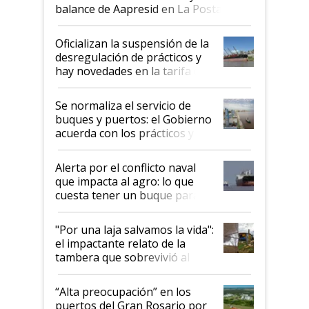
balance de Aapresid en La Posta
Oficializan la suspensión de la
desregulación de prácticos y
hay novedades en la tarifa de
la hidrovía
Se normaliza el servicio de
buques y puertos: el Gobierno
acuerda con los prácticos y
suspende el decreto de
desregulación
Alerta por el conflicto naval
que impacta al agro: lo que
cuesta tener un buque parado
y el peligro de que Argentina
pase a ser "país sucio"
"Por una laja salvamos la vida":
el impactante relato de la
tambera que sobrevivió al
tornado
“Alta preocupación” en los
puertos del Gran Rosario por