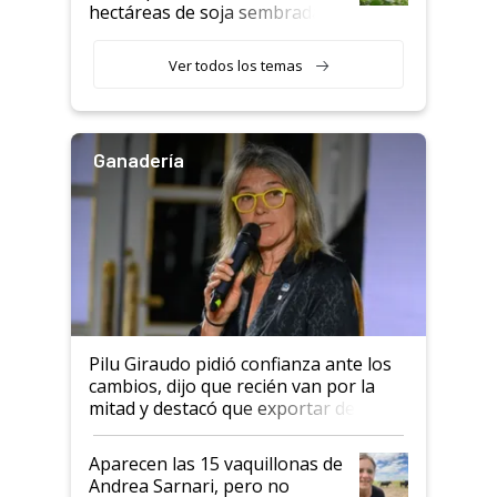
hectáreas de soja sembradas
con una nueva generación de
variedades que marcan un
Ver todos los temas
salto tecnológico en genética y
rendimiento
Ganadería
Pilu Giraudo pidió confianza ante los
cambios, dijo que recién van por la
mitad y destacó que exportar dejó de
ser "para unos pocos": "Tenemos un
mandato muy claro del gobierno
Aparecen las 15 vaquillonas de
nacional"
Andrea Sarnari, pero no