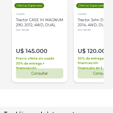
Ofertas Especiales
Ofertas Especiales
Usado
Usado
Tractor CASE IH MAGNUM
Tractor John Deere 
290, 2012, 4WD, DUAL
2014, 4WD, DUAL
Isla Verde
Isla Verde
U$
145.000
U$
120.000
Precio oferta sin usado
30% de entrega +
financiación
30% de entrega +
financiación
Financialo en 3 años
Consultar
Consultar