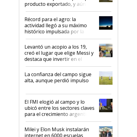
producto exportado, y aún así
el agro aportó casi seis de cada
diez dólares y sostuvo el
Récord para el agro: la
liderazgo en un semestre
actividad llegó a su máximo
récord
histórico impulsada por la
cosecha y las exportaciones
Levantó un acopio a los 19,
creó el lugar que elige Messi y
destaca que invertir en el
kirchnerismo era como "darle
plata a un hijo para droga":
La confianza del campo sigue
Juan Félix Rossetti, el libertario
alta, aunque perdió impulso
que de una dura crisis salió
más fuerte y apuesta al cambio
de Milei
El FMI elogió al campo y lo
ubicó entre los sectores claves
para el crecimiento argentino
Milei y Elon Musk instalarán
internet en 6000 escuelas