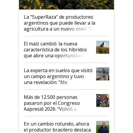
La "SuperRaza" de productores
argentinos que puede llevar a la
agricultura a un nuevo nivel: "Las
posibilidades de crecimiento son
infinitas"
El maíz cambió: la nueva
característica de los híbridos
que abre una oportunidad en
el lote
La experta en suelos que visitó
un campo argentino y tuvo
una revelación: "Me
impresionó mucho"
Más de 12.500 personas
pasaron por el Congreso
Aapresid 2026: "Volvió a
demostrar que hablar del
suelo es hablar de todo el
En un cambio rotundo, ahora
sistema productivo"
el productor brasilero destaca