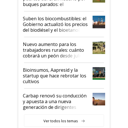
buques parados: el
funcionamiento de las
exportadoras en tensión tras
Suben los biocombustibles: el
la medida de fuerza de los
Gobierno actualizó los precios
prácticos
del biodiésel y el bioetanol
Nuevo aumento para los
trabajadores rurales: cuánto
cobrará un peón desde julio
Bioinsumos, Aapresid y la
startup que hace rebrotar los
cultivos
Carbap renovó su conducción
y apuesta a una nueva
generación de dirigentes
rurales
Ver todos los temas