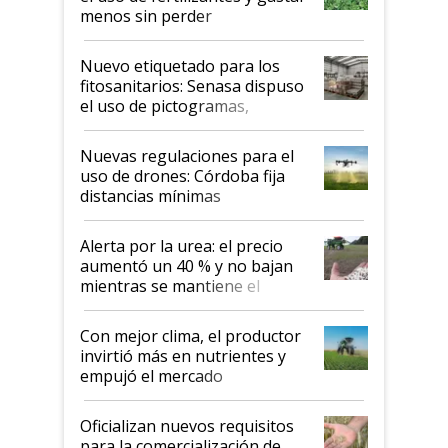
menos sin perder
productividad en la campaña
fina
Nuevo etiquetado para los
fitosanitarios: Senasa dispuso
el uso de pictogramas,
palabras de advertencia e
indicaciones
Nuevas regulaciones para el
uso de drones: Córdoba fija
distancias mínimas
Alerta por la urea: el precio
aumentó un 40 % y no bajan
mientras se mantiene el
conflicto en Medio Oriente
Con mejor clima, el productor
invirtió más en nutrientes y
empujó el mercado
Oficializan nuevos requisitos
para la comercialización de