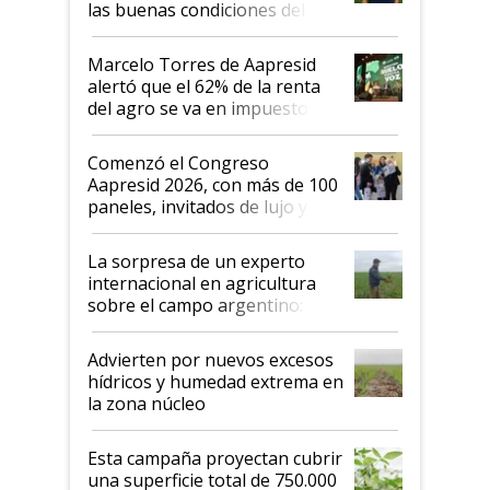
las buenas condiciones del
agro argentino para invertir:
"Los veo más motivados"
Marcelo Torres de Aapresid
alertó que el 62% de la renta
del agro se va en impuestos:
"No es bueno que en
Argentina se sigan discutiendo
Comenzó el Congreso
las mismas cosas de hace 50
Aapresid 2026, con más de 100
años"
paneles, invitados de lujo y
todas las tendencias
La sorpresa de un experto
internacional en agricultura
sobre el campo argentino:
"Estoy muy impresionado"
Advierten por nuevos excesos
hídricos y humedad extrema en
la zona núcleo
Esta campaña proyectan cubrir
una superficie total de 750.000