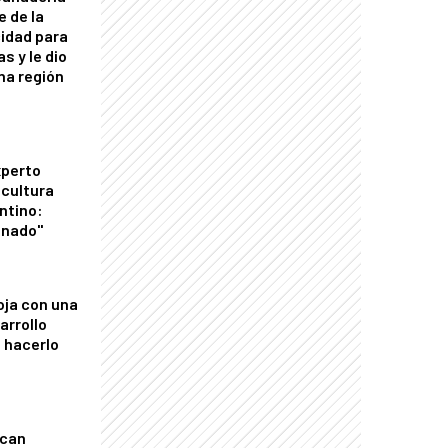
e de la
idad para
s y le dio
una región
xperto
icultura
ntino:
onado"
oja con una
arrollo
 hacerlo
ican