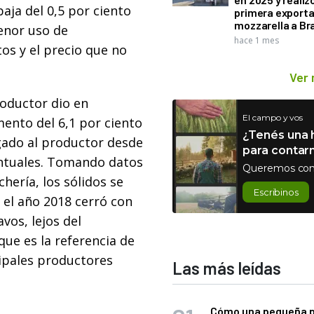
aja del 0,5 por ciento
primera exporta
mozzarella a Bra
menor uso de
hace 1 mes
os y el precio que no
Ver
roductor dio en
El campo y vos
mento del 6,1 por ciento
¿Tenés una h
agado al productor desde
para contar
centuales. Tomando datos
Queremos con
hería, los sólidos se
Escribinos
 el año 2018 cerró con
vos, lejos del
 que es la referencia de
ipales productores
Las más leídas
Cómo una pequeña 