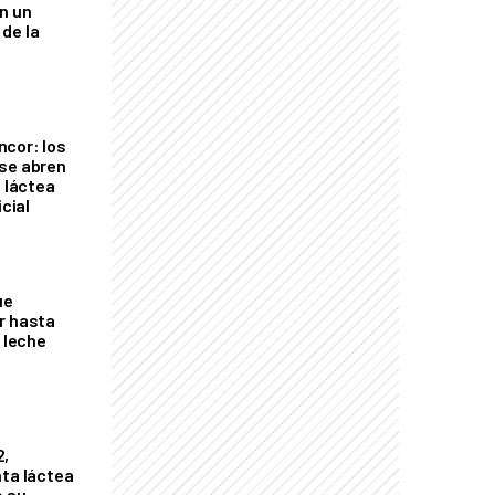
an un
de la
cor: los
se abren
a láctea
icial
ue
r hasta
e leche
2,
nta láctea
ó su