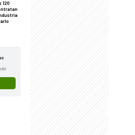
s 120
ontratan
industria
arlo
as
cibí