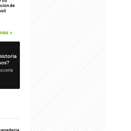
ción de
sil
 más
>
istoria
nos?
ocerla
panadería