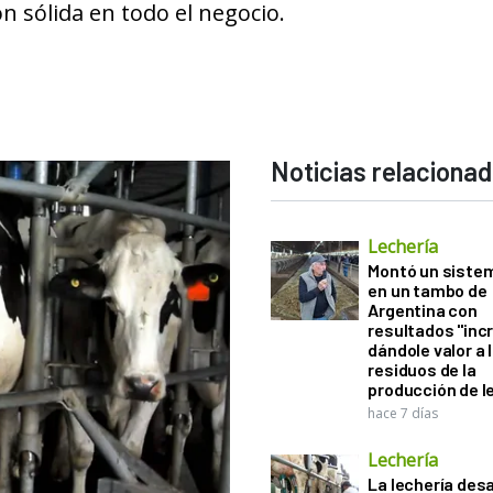
ón sólida en todo el negocio.
Noticias relaciona
Lechería
Montó un sistem
en un tambo de
Argentina con
resultados "incr
dándole valor a 
residuos de la
producción de l
hace 7 días
Lechería
La lechería desa