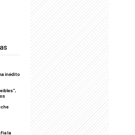
das
a inédito
eíbles",
los
eche
fía la