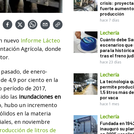
crisis: proyect
fuerte aumento 
producción
hace 7 días
Lechería
Cuánto debe San
un nuevo
Informe Lácteo
escenarios que 
ntación Agrícola, donde
para la históric
tras el freno jud
tor.
hace 23 días
 pasado, de enero-
Lechería
e 4,9 por ciento en la
La tecnología q
permite produci
 período de 2017,
1,5 litros más d
sido las
inundaciones en
por vaca
so, hubo un incremento
hace 1 mes
ólidos en la materia
Lechería
iales, en noviembre
Fundada en 194
inauguró su pla
roducción de litros de
en 2025 y realiz