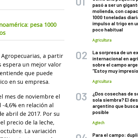
pasó a ser un gigant
molienda, con capac
1000 toneladas diaria
impulso al trigo en 
inoamérica: pesa 1000
poco habitual
ios
Agricultura
La sorpresa de un e
Agropecuarias, a partir
internacional en agr
os espera un mejor valor
sobre el campo arge
"Estoy muy impresi
o entiende que puede
ico en su empresa.
Agricultura
¿Dos cosechas de s
 el mes de noviembre el
sola siembra? El des
 -4,6% en relación al
argentino que busca
posible
e abril de 2017. Por su
el precio de la leche,
Agtech
octubre. La variación
Para el campo: dupl