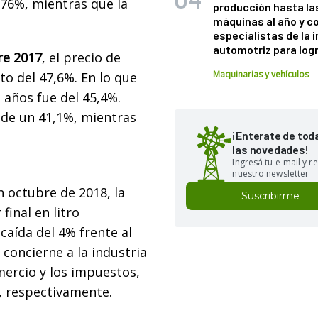
 76%, mientras que la
producción hasta la
máquinas al año y c
especialistas de la 
automotriz para logr
re 2017
, el precio de
Maquinarias y vehículos
o del 47,6%. En lo que
 años fue del 45,4%.
 de un 41,1%, mientras
¡Enterate de tod
las novedades!
Ingresá tu e-mail y re
nuestro newsletter
n octubre de 2018, la
Suscribirme
final en litro
caída del 4% frente al
 concierne a la industria
omercio y los impuestos,
2, respectivamente.