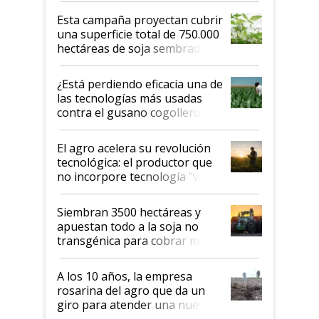
Esta campaña proyectan cubrir
una superficie total de 750.000
hectáreas de soja sembradas
con una nueva generación de
variedades que marcan un
¿Está perdiendo eficacia una de
salto tecnológico en genética y
las tecnologías más usadas
rendimiento
contra el gusano cogollero? El
desafío de una tecnología clave
El agro acelera su revolución
tecnológica: el productor que
no incorpore tecnología "va a
perder el tren"
Siembran 3500 hectáreas y
apuestan todo a la soja no
transgénica para cobrar más
por tonelada: compraron un
semillero
A los 10 años, la empresa
rosarina del agro que da un
giro para atender una nueva
etapa en el agro