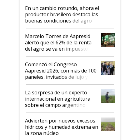
En un cambio rotundo, ahora el
productor brasilero destaca las
buenas condiciones del agro
argentino para invertir: "Los veo
más motivados"
Marcelo Torres de Aapresid
alertó que el 62% de la renta
del agro se va en impuestos:
"No es bueno que en
Argentina se sigan discutiendo
Comenzó el Congreso
las mismas cosas de hace 50
Aapresid 2026, con más de 100
años"
paneles, invitados de lujo y
todas las tendencias
La sorpresa de un experto
internacional en agricultura
sobre el campo argentino:
"Estoy muy impresionado"
Advierten por nuevos excesos
hídricos y humedad extrema en
la zona núcleo