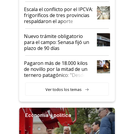
Argentina y los mitos que
todavía hacen sufrir a estos
Escala el conflicto por el IPCVA:
animales: "Mientras me
frigoríficos de tres provincias
descalificaban, yo seguí
respaldaron el aporte
haciendo currículum"
obligatorio
Nuevo trámite obligatorio
para el campo: Senasa fijó un
plazo de 90 días
Pagaron más de 18.000 kilos
de novillo por la mitad de un
ternero patagónico: "Desde
que bajó del camión empezó a
llamar la atención"
Ver todos los temas
Economía y política