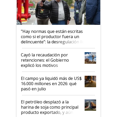
"Hay normas que están escritas
como si el productor fuera un
delincuente”: la desregulación llegó
al Congreso Aapresid y hasta se
habló del financiamiento al IPCVA
Cayó la recaudación por
retenciones: el Gobierno
explicó los motivos
El campo ya liquidó más de US$
16.000 millones en 2026: qué
pasó en julio
El petróleo desplazó a la
harina de soja como principal
producto exportado, y aún así