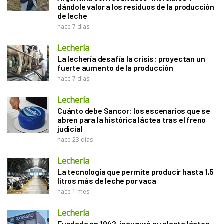
dándole valor a los residuos de la producción
de leche
hace 7 días
Lechería
La lechería desafía la crisis: proyectan un
fuerte aumento de la producción
hace 7 días
Lechería
Cuánto debe Sancor: los escenarios que se
abren para la histórica láctea tras el freno
judicial
hace 23 días
Lechería
La tecnología que permite producir hasta 1,5
litros más de leche por vaca
hace 1 mes
Lechería
Fundada en 1942, inauguró su planta láctea