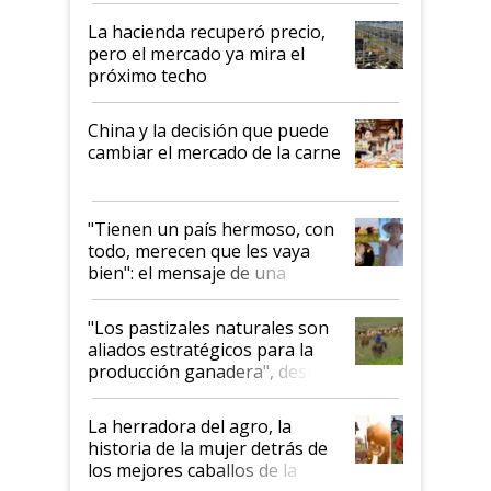
La hacienda recuperó precio,
pero el mercado ya mira el
próximo techo
China y la decisión que puede
cambiar el mercado de la carne
"Tienen un país hermoso, con
todo, merecen que les vaya
bien": el mensaje de una
ganadera uruguaya sobre las
oportunidades que se abren
"Los pastizales naturales son
para el agro en Argentina, con
aliados estratégicos para la
foco en la carne
producción ganadera", destaca
la iniciativa que ya reúne a 46
establecimientos en Argentina
La herradora del agro, la
historia de la mujer detrás de
los mejores caballos de la