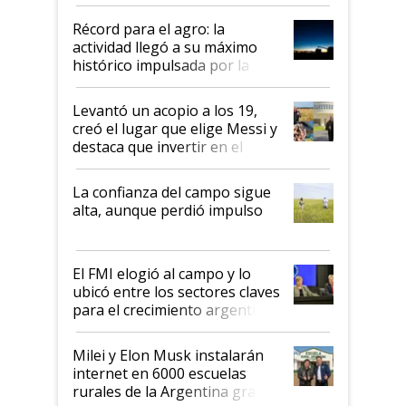
el agro aportó casi seis de cada
diez dólares y sostuvo el
Récord para el agro: la
liderazgo en un semestre
actividad llegó a su máximo
récord
histórico impulsada por la
cosecha y las exportaciones
Levantó un acopio a los 19,
creó el lugar que elige Messi y
destaca que invertir en el
kirchnerismo era como "darle
plata a un hijo para droga":
La confianza del campo sigue
Juan Félix Rossetti, el libertario
alta, aunque perdió impulso
que de una dura crisis salió
más fuerte y apuesta al cambio
de Milei
El FMI elogió al campo y lo
ubicó entre los sectores claves
para el crecimiento argentino
Milei y Elon Musk instalarán
internet en 6000 escuelas
rurales de la Argentina gracias