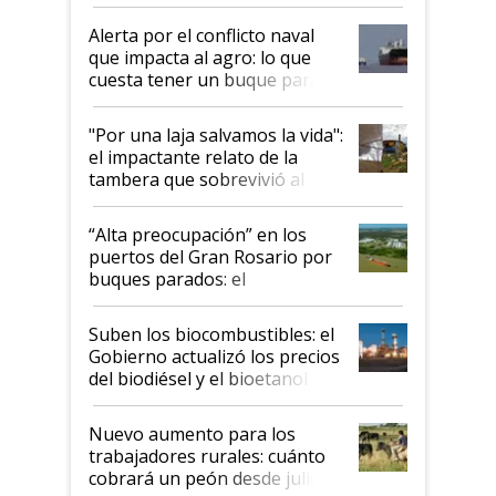
desregulación
Alerta por el conflicto naval
que impacta al agro: lo que
cuesta tener un buque parado
y el peligro de que Argentina
pase a ser "país sucio"
"Por una laja salvamos la vida":
el impactante relato de la
tambera que sobrevivió al
tornado
“Alta preocupación” en los
puertos del Gran Rosario por
buques parados: el
funcionamiento de las
exportadoras en tensión tras
Suben los biocombustibles: el
la medida de fuerza de los
Gobierno actualizó los precios
prácticos
del biodiésel y el bioetanol
Nuevo aumento para los
trabajadores rurales: cuánto
cobrará un peón desde julio