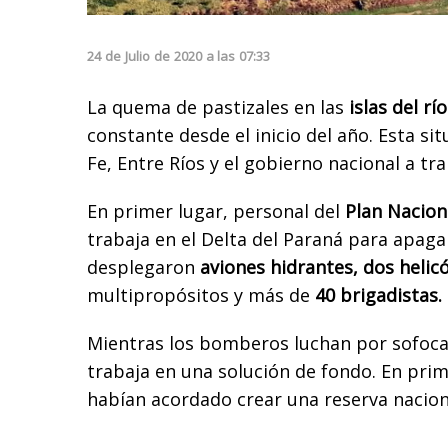
24
de
Julio
de
2020
a las
07:33
La quema de pastizales en las
islas del rí
constante desde el inicio del año. Esta si
Fe, Entre Ríos y el gobierno nacional a tr
En primer lugar, personal del
Plan Nacion
trabaja en el Delta del Paraná para apagar
desplegaron
aviones hidrantes, dos helic
multipropósitos y más de
40 brigadistas.
Mientras los bomberos luchan por sofocar
trabaja en una solución de fondo. En prim
habían acordado crear una reserva naciona