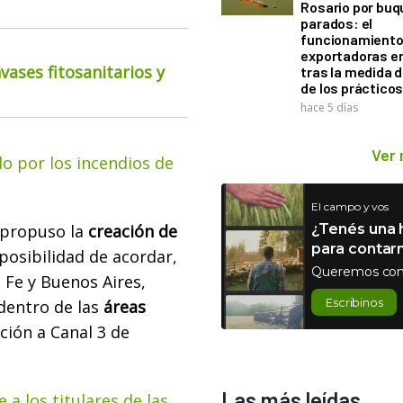
Rosario por bu
parados: el
funcionamiento 
exportadoras e
ases fitosanitarios y
tras la medida 
de los práctico
hace 5 días
Ver
o por los incendios de
El campo y vos
 propuso la
creación de
¿Tenés una h
para contar
posibilidad de acordar,
Queremos con
a Fe y Buenos Aires,
Escribinos
 dentro de las
áreas
ción a Canal 3 de
Las más leídas
 a los titulares de las