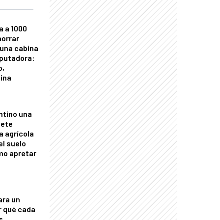
a a 1000
horrar
 una cabina
putadora:
o,
tina
ntino una
mete
a agrícola
el suelo
mo apretar
ara un
r qué cada
s