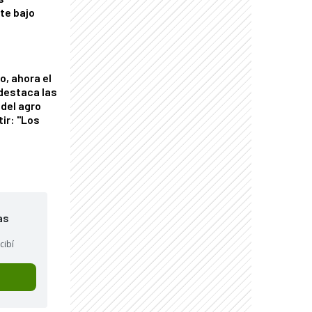
nte bajo
o, ahora el
 destaca las
del agro
tir: "Los
"
as
cibí