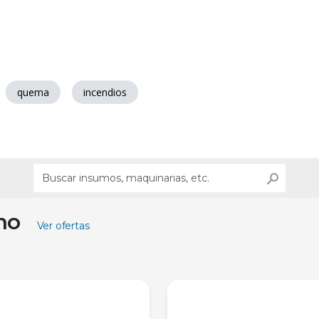
quema
incendios
ino
Ver ofertas