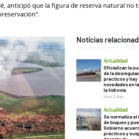
, anticipó que la figura de reserva natural no 
preservación”.
Noticias relaciona
Actualidad
Oficializan la s
de la desregula
prácticos y hay
novedades en la
la hidrovía
hace 2 días
Actualidad
Se normaliza el 
de buques y pue
Gobierno acuerd
prácticos y sus
decreto de