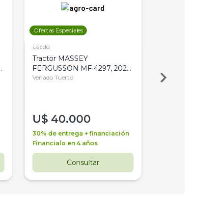
Ofertas Especiales
Ofertas Especiales
Usado
Usado
Tractor MASSEY
Tractor AGCO ALL
,
FERGUSSON MF 4297, 2020,
2003, 4WD, PA
4WD, PATON
Venado Tuerto
Venado Tuerto
U$
40.000
U$
30.000
30% de entrega + financiación
30% de entrega + 
Financialo en 4 años
Financialo en 3 a
Consultar
Consul