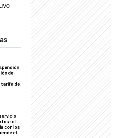
tuvo
das
uspensión
ción de
 tarifa de
servicio
rtos: el
a con los
pende el