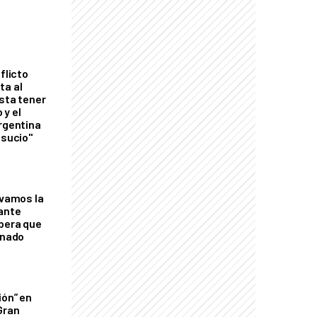
flicto
ta al
esta tener
 y el
Argentina
 sucio"
lvamos la
tante
mbera que
rnado
ión” en
Gran