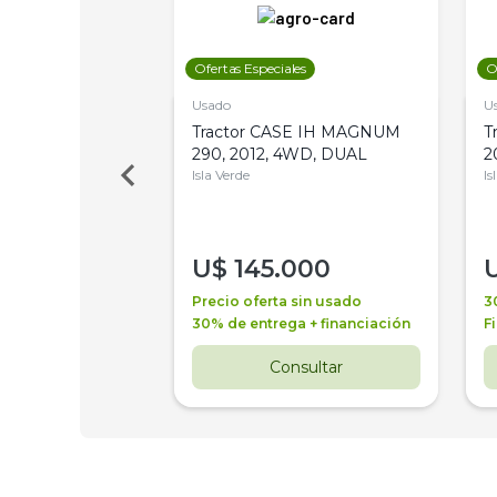
les
Ofertas Especiales
O
Usado
U
a Metalfor 7040,
Tractor CASE IH MAGNUM
T
Bot 32 Mts
290, 2012, 4WD, DUAL
2
Isla Verde
Is
000
U$
145.000
a + financiación
Precio oferta sin usado
3
 4 años
30% de entrega + financiación
F
nsultar
Consultar