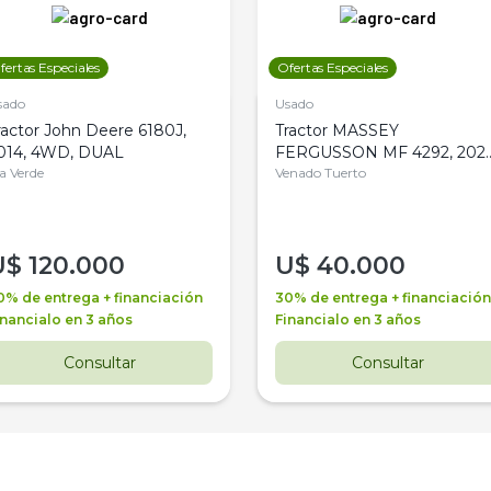
fertas Especiales
Ofertas Especiales
sado
Usado
ractor John Deere 6180J,
Tractor MASSEY
014, 4WD, DUAL
FERGUSSON MF 4292, 2020
la Verde
4WD, PATON
Venado Tuerto
U$
120.000
U$
40.000
0% de entrega + financiación
30% de entrega + financiación
inancialo en 3 años
Financialo en 3 años
Consultar
Consultar