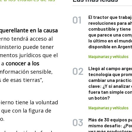
El tractor que trabaj
revoluciones para a
combustible y tiene
querellante en la causa
que parece una com
erno tendrá acceso al
lo último en el mund
Ministerio puede tener
disponible en Argen
mentos jurídicos que el
Maquinarias y vehículos
s a
conocer a los
Llegó al campo arge
información sensible,
tecnología que pro
de esas tierras”,
cambiar una práctic
clave: ¿Y si analizar 
fuera tan simple co
un botón?
bierno tiene la voluntad
Maquinarias y vehículos
que con la figura de
do.
Más de 30 equipos p
mismo desafío: ¿Po
vez más productore