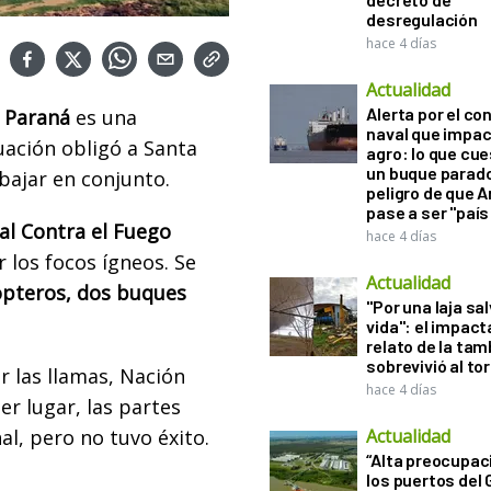
desregulación
hace 4 días
Actualidad
Alerta por el con
o Paraná
es una
naval que impac
tuación obligó a Santa
agro: lo que cu
un buque parado
abajar en conjunto.
peligro de que 
pase a ser "país
al Contra el Fuego
hace 4 días
 los focos ígneos. Se
Actualidad
ópteros, dos buques
"Por una laja sa
vida": el impac
relato de la ta
sobrevivió al to
 las llamas, Nación
hace 4 días
er lugar, las partes
l, pero no tuvo éxito.
Actualidad
“Alta preocupac
los puertos del 