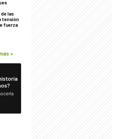
ques
de las
n tensión
de fuerza
s
 más
>
istoria
nos?
ocerla