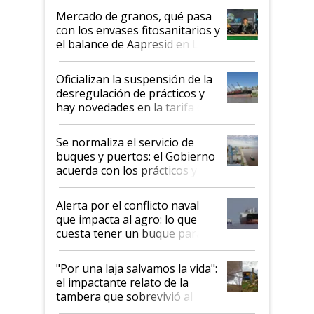
Mercado de granos, qué pasa
con los envases fitosanitarios y
el balance de Aapresid en La
Posta
Oficializan la suspensión de la
desregulación de prácticos y
hay novedades en la tarifa de
la hidrovía
Se normaliza el servicio de
buques y puertos: el Gobierno
acuerda con los prácticos y
suspende el decreto de
desregulación
Alerta por el conflicto naval
que impacta al agro: lo que
cuesta tener un buque parado
y el peligro de que Argentina
pase a ser "país sucio"
"Por una laja salvamos la vida":
el impactante relato de la
tambera que sobrevivió al
tornado