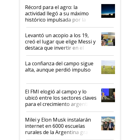
diez dólares y sostuvo el
Récord para el agro: la
liderazgo en un semestre
actividad llegó a su máximo
récord
histórico impulsada por la
cosecha y las exportaciones
Levantó un acopio a los 19,
creó el lugar que elige Messi y
destaca que invertir en el
kirchnerismo era como "darle
plata a un hijo para droga":
La confianza del campo sigue
Juan Félix Rossetti, el libertario
alta, aunque perdió impulso
que de una dura crisis salió
más fuerte y apuesta al cambio
de Milei
El FMI elogió al campo y lo
ubicó entre los sectores claves
para el crecimiento argentino
Milei y Elon Musk instalarán
internet en 6000 escuelas
rurales de la Argentina gracias
a un acuerdo con Starlink