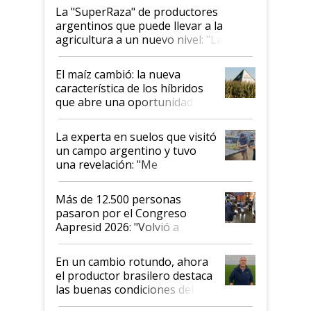
La "SuperRaza" de productores
argentinos que puede llevar a la
agricultura a un nuevo nivel: "Las
posibilidades de crecimiento son
infinitas"
El maíz cambió: la nueva
característica de los híbridos
que abre una oportunidad en
el lote
La experta en suelos que visitó
un campo argentino y tuvo
una revelación: "Me
impresionó mucho"
Más de 12.500 personas
pasaron por el Congreso
Aapresid 2026: "Volvió a
demostrar que hablar del
suelo es hablar de todo el
En un cambio rotundo, ahora
sistema productivo"
el productor brasilero destaca
las buenas condiciones del
agro argentino para invertir: