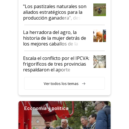
oportunidades que se abren
"Los pastizales naturales son
para el agro en Argentina, con
aliados estratégicos para la
foco en la carne
producción ganadera", destaca
la iniciativa que ya reúne a 46
establecimientos en Argentina
La herradora del agro, la
historia de la mujer detrás de
los mejores caballos de la
Argentina y los mitos que
todavía hacen sufrir a estos
Escala el conflicto por el IPCVA:
animales: "Mientras me
frigoríficos de tres provincias
descalificaban, yo seguí
respaldaron el aporte
haciendo currículum"
obligatorio
Ver todos los temas
Economía y política