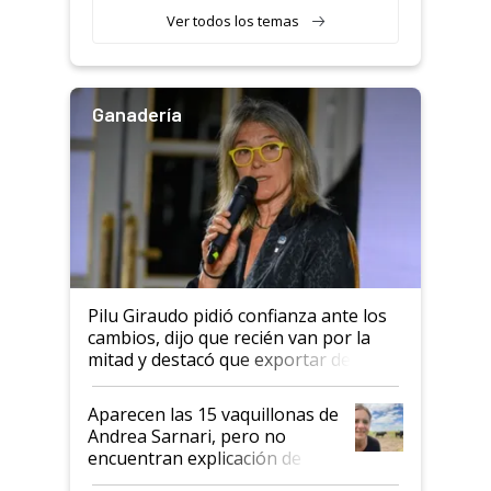
variedades que marcan un
Ver todos los temas
salto tecnológico en genética y
rendimiento
Ganadería
Pilu Giraudo pidió confianza ante los
cambios, dijo que recién van por la
mitad y destacó que exportar dejó de
ser "para unos pocos": "Tenemos un
mandato muy claro del gobierno
Aparecen las 15 vaquillonas de
nacional"
Andrea Sarnari, pero no
encuentran explicación de
cómo llegaron allí