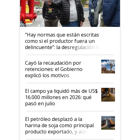
"Hay normas que están escritas
como si el productor fuera un
delincuente”: la desregulación llegó
al Congreso Aapresid y hasta se
habló del financiamiento al IPCVA
Cayó la recaudación por
retenciones: el Gobierno
explicó los motivos
El campo ya liquidó más de US$
16.000 millones en 2026: qué
pasó en julio
El petróleo desplazó a la
harina de soja como principal
producto exportado, y aún así
el agro aportó casi seis de cada