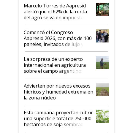
"Los veo más motivados"
Marcelo Torres de Aapresid
alertó que el 62% de la renta
del agro se va en impuestos:
"No es bueno que en
Argentina se sigan discutiendo
Comenzó el Congreso
las mismas cosas de hace 50
Aapresid 2026, con más de 100
años"
paneles, invitados de lujo y
todas las tendencias
La sorpresa de un experto
internacional en agricultura
sobre el campo argentino:
"Estoy muy impresionado"
Advierten por nuevos excesos
hídricos y humedad extrema en
la zona núcleo
Esta campaña proyectan cubrir
una superficie total de 750.000
hectáreas de soja sembradas
con una nueva generación de