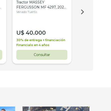
Tractor MASSEY
Tractor AGCO ALL
,
FERGUSSON MF 4297, 2020,
2003, 4WD, PA
4WD, PATON
Venado Tuerto
Venado Tuerto
U$
40.000
U$
30.000
30% de entrega + financiación
30% de entrega + 
Financialo en 4 años
Financialo en 3 a
Consultar
Consul