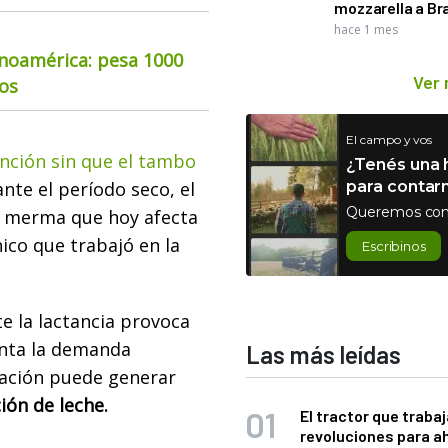
mozzarella a Bra
hace 1 mes
inoamérica: pesa 1000
Ver
ios
El campo y vos
nción sin que el tambo
¿Tenés una h
ante el período seco, el
para contar
Queremos con
a merma que hoy afecta
ico que trabajó en la
Escribinos
te la lactancia provoca
nta la demanda
Las más leídas
uación puede generar
ión de leche.
El tractor que trabaj
revoluciones para a