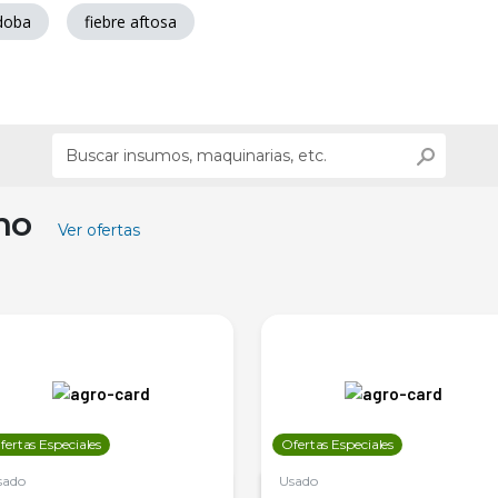
doba
fiebre aftosa
ino
Ver ofertas
fertas Especiales
Ofertas Especiales
sado
Usado