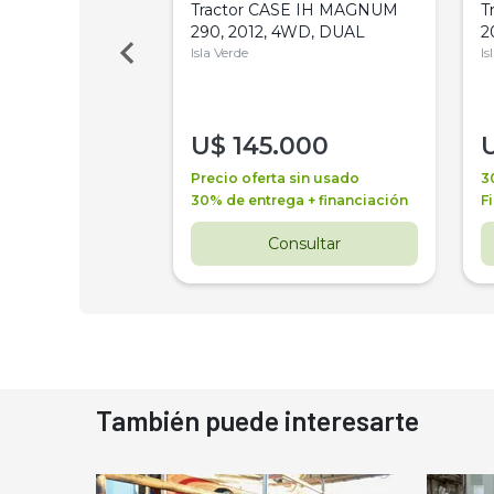
a Metalfor 7040,
Tractor CASE IH MAGNUM
T
Bot 32 Mts
290, 2012, 4WD, DUAL
2
Isla Verde
Is
000
U$
145.000
a + financiación
Precio oferta sin usado
3
 4 años
30% de entrega + financiación
F
nsultar
Consultar
También puede interesarte