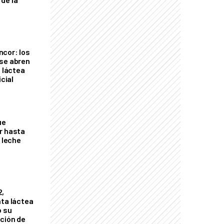
cor: los
se abren
a láctea
icial
ue
r hasta
e leche
2,
nta láctea
ó su
ción de