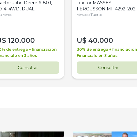
ractor John Deere 6180J,
Tractor MASSEY
014, 4WD, DUAL
FERGUSSON MF 4292, 2020
la Verde
4WD, PATON
Venado Tuerto
U$
120.000
U$
40.000
0% de entrega + financiación
30% de entrega + financiación
inancialo en 3 años
Financialo en 3 años
Consultar
Consultar