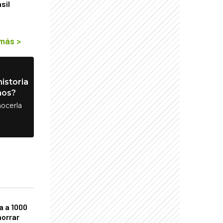
sil
 más
>
istoria
nos?
ocerla
a a 1000
horrar