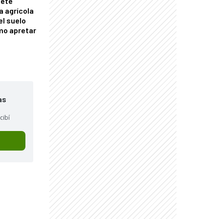
mete
a agrícola
el suelo
mo apretar
as
cibí