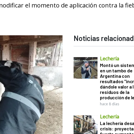
odificar el momento de aplicación contra la fie
Noticias relaciona
Lechería
Montó un sistem
en un tambo de
Argentina con
resultados "incr
dándole valor a 
residuos de la
producción de l
hace 8 días
Lechería
La lechería desa
crisis: proyect
fuerte aumento 