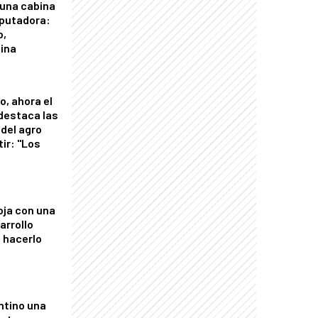
 una cabina
putadora:
o,
tina
o, ahora el
 destaca las
del agro
tir: "Los
"
oja con una
arrollo
 hacerlo
ntino una