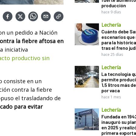
producción
hace 9 días
Lechería
Cuánto debe San
on un pedido a Nación
escenarios que 
ontra la fiebre aftosa en
para la históric
tras el freno jud
 iniciativa
hace 25 días
acto productivo sin
Lechería
La tecnología q
permite produci
o consiste en un
1,5 litros más d
ión contra la fiebre
por vaca
opuso el trasladando de
hace 1 mes
cado para evitar
Lechería
Fundada en 194
inauguró su pla
en 2025 y realiz
primera exporta