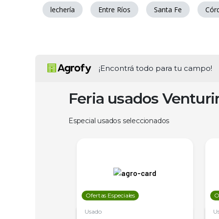
lechería
Entre Ríos
Santa Fe
Cór
¡Encontrá todo para tu campo!
Feria usados Ventur
Especial usados seleccionados
les
Ofertas Especiales
O
Usado
U