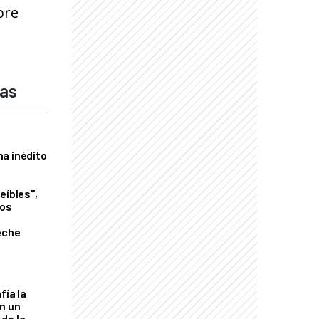
bre
das
a inédito
eíbles",
los
eche
fía la
an un
de la