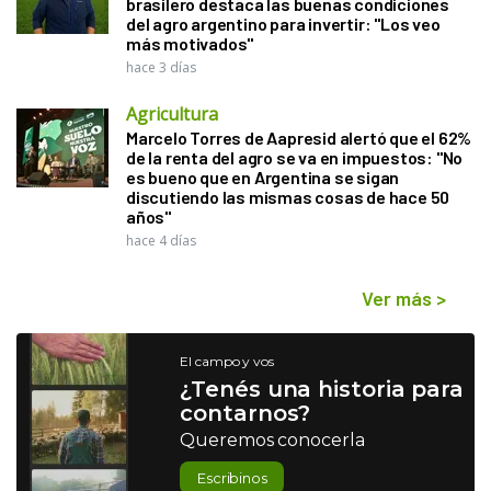
brasilero destaca las buenas condiciones
del agro argentino para invertir: "Los veo
más motivados"
hace 3 días
Agricultura
Marcelo Torres de Aapresid alertó que el 62%
de la renta del agro se va en impuestos: "No
es bueno que en Argentina se sigan
discutiendo las mismas cosas de hace 50
años"
hace 4 días
Ver más
>
El campo y vos
¿Tenés una historia para
contarnos?
Queremos conocerla
Escribinos