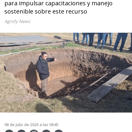
para impulsar capacitaciones y manejo
sostenible sobre este recurso
Agrofy News
08
de
Julio
de
2026
a las
09:45