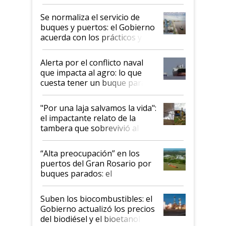
la hidrovía
Se normaliza el servicio de
buques y puertos: el Gobierno
acuerda con los prácticos y
suspende el decreto de
desregulación
Alerta por el conflicto naval
que impacta al agro: lo que
cuesta tener un buque parado
y el peligro de que Argentina
pase a ser "país sucio"
"Por una laja salvamos la vida":
el impactante relato de la
tambera que sobrevivió al
tornado
“Alta preocupación” en los
puertos del Gran Rosario por
buques parados: el
funcionamiento de las
exportadoras en tensión tras
Suben los biocombustibles: el
la medida de fuerza de los
Gobierno actualizó los precios
prácticos
del biodiésel y el bioetanol