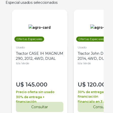
Especial usados seleccionados
Ofertas Especiales
Ofertas Especiales
Usado
Usado
Tractor CASE IH MAGNUM
Tractor John Deere 
290, 2012, 4WD, DUAL
2014, 4WD, DUAL
Isla Verde
Isla Verde
U$
145.000
U$
120.000
Precio oferta sin usado
30% de entrega +
financiación
30% de entrega +
financiación
Financialo en 3 años
Consultar
Consultar