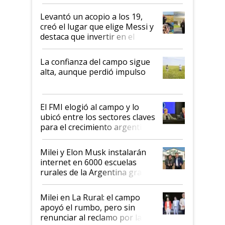
cosecha y las exportaciones
Levantó un acopio a los 19,
creó el lugar que elige Messi y
destaca que invertir en el
kirchnerismo era como "darle
plata a un hijo para droga":
La confianza del campo sigue
Juan Félix Rossetti, el libertario
alta, aunque perdió impulso
que de una dura crisis salió
más fuerte y apuesta al cambio
de Milei
El FMI elogió al campo y lo
ubicó entre los sectores claves
para el crecimiento argentino
Milei y Elon Musk instalarán
internet en 6000 escuelas
rurales de la Argentina gracias
a un acuerdo con Starlink
Milei en La Rural: el campo
apoyó el rumbo, pero sin
renunciar al reclamo por las