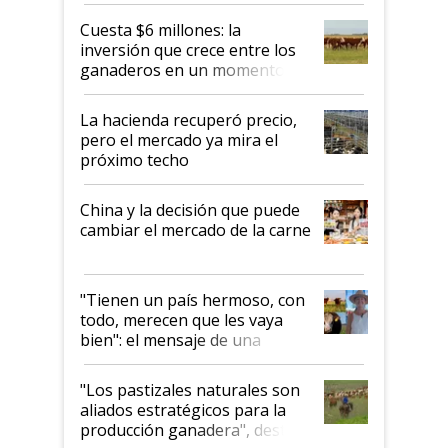
Cuesta $6 millones: la
inversión que crece entre los
ganaderos en un momento
histórico para la actividad
La hacienda recuperó precio,
pero el mercado ya mira el
próximo techo
China y la decisión que puede
cambiar el mercado de la carne
"Tienen un país hermoso, con
todo, merecen que les vaya
bien": el mensaje de una
ganadera uruguaya sobre las
oportunidades que se abren
"Los pastizales naturales son
para el agro en Argentina, con
aliados estratégicos para la
foco en la carne
producción ganadera", destaca