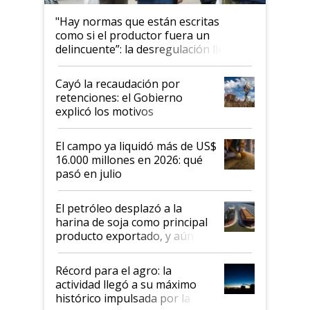
"Hay normas que están escritas
como si el productor fuera un
delincuente”: la desregulación llegó
al Congreso Aapresid y hasta se
habló del financiamiento al IPCVA
Cayó la recaudación por
retenciones: el Gobierno
explicó los motivos
El campo ya liquidó más de US$
16.000 millones en 2026: qué
pasó en julio
El petróleo desplazó a la
harina de soja como principal
producto exportado, y aún así
el agro aportó casi seis de cada
diez dólares y sostuvo el
Récord para el agro: la
liderazgo en un semestre
actividad llegó a su máximo
récord
histórico impulsada por la