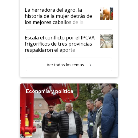
la iniciativa que ya reúne a 46
establecimientos en Argentina
La herradora del agro, la
historia de la mujer detrás de
los mejores caballos de la
Argentina y los mitos que
todavía hacen sufrir a estos
Escala el conflicto por el IPCVA:
animales: "Mientras me
frigoríficos de tres provincias
descalificaban, yo seguí
respaldaron el aporte
haciendo currículum"
obligatorio
Ver todos los temas
Economía y política