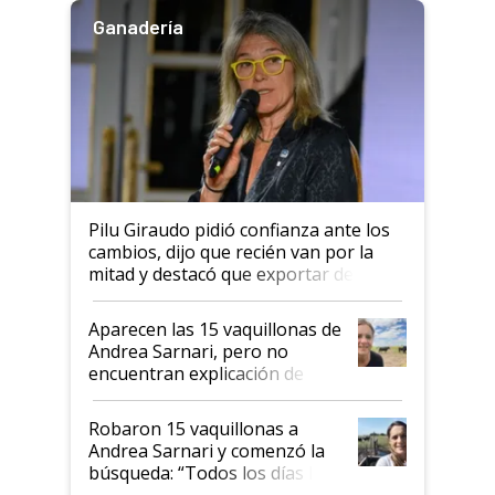
Ganadería
Pilu Giraudo pidió confianza ante los
cambios, dijo que recién van por la
mitad y destacó que exportar dejó de
ser "para unos pocos": "Tenemos un
mandato muy claro del gobierno
Aparecen las 15 vaquillonas de
nacional"
Andrea Sarnari, pero no
encuentran explicación de
cómo llegaron allí
Robaron 15 vaquillonas a
Andrea Sarnari y comenzó la
búsqueda: “Todos los días le
toca a algún productor”